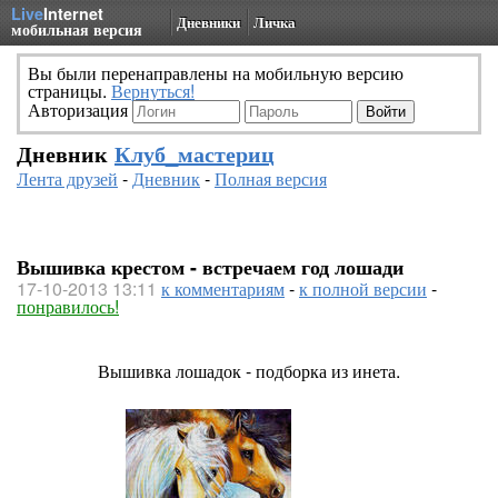
Live
Internet
Дневники
Личка
мобильная версия
Вы были перенаправлены на мобильную версию
страницы.
Вернуться!
Авторизация
Дневник
Клуб_мастериц
Лента друзей
-
Дневник
-
Полная версия
Вышивка крестом - встречаем год лошади
17-10-2013 13:11
к комментариям
-
к полной версии
-
понравилось!
Вышивка лошадок - подборка из инета.