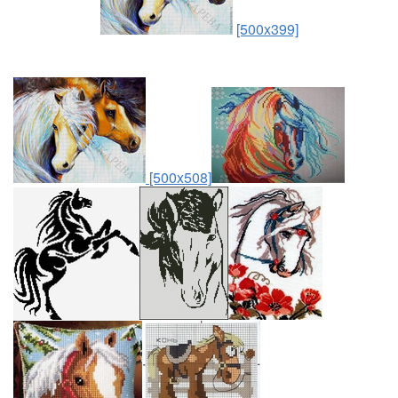
[500x399]
[500x508]