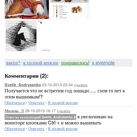
вверх^
к полной версии
понравилось!
в evernote
Комментарии (2):
23-10-2013-23:34
удалить
Svetik_Andrysenko
Получается что не встретим год лошади...... схем то нет к
этим вышимкам!?
Обратиться
-
Ответить
-
К полной версии
28-10-2013-16:17
удалить
Милена_Л
я увеличиваю на
Ответ на комментарий Svetik_Andrysenko
#
мониторе кнопками Ctrl + и можно вышивать
Обратиться
-
Ответить
-
К полной версии