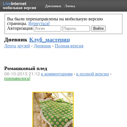
Live
Internet
Дневники
Личка
мобильная версия
Вы были перенаправлены на мобильную версию
страницы.
Вернуться!
Авторизация
Дневник
Клуб_мастериц
Лента друзей
-
Дневник
-
Полная версия
Ромашковый плед
06-10-2013 21:12
к комментариям
-
к полной версии
-
понравилось!