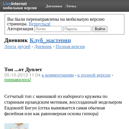
Live
Internet
Дневники
Личка
мобильная версия
Вы были перенаправлены на мобильную версию
страницы.
Вернуться!
Авторизация
Дневник
Клуб_мастериц
Лента друзей
-
Дневник
-
Полная версия
Топ ...от Дуплет
05-10-2013 11:04
к комментариям
-
к полной версии
-
понравилось!
Сетчатый топ с манишкой из наборного кружева по
стариным ирландским мотивам, воссозданный модельером
Евдокией Бигун (сетка вывязвается самая обычная
филейная или как равномерная основа гипюра)