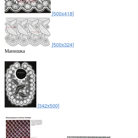
[500x418]
[500x324]
Манишка
[342x500]