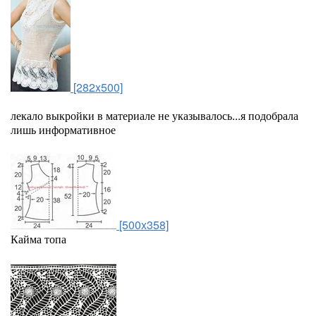
[282x500]
лекало выкройки в материале не указывалось...я подобрала
лишь информативное
[500x358]
Кайма топа