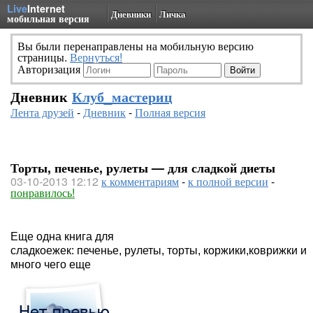
Live
Internet
Дневники
Личка
мобильная версия
Вы были перенаправлены на мобильную версию
страницы.
Вернуться!
Авторизация
Дневник
Клуб_мастериц
Лента друзей
-
Дневник
-
Полная версия
Торты, печенье, рулеты — для сладкой диеты
03-10-2013 12:12
к комментариям
-
к полной версии
-
понравилось!
Еще одна книга для
сладкоежек: печенье, рулеты, торты, коржики,коврижки и
много чего еще