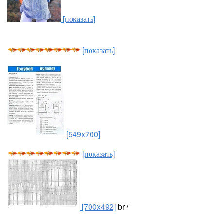
[показать]
[показать]
[549x700]
[показать]
[700x492]
br /