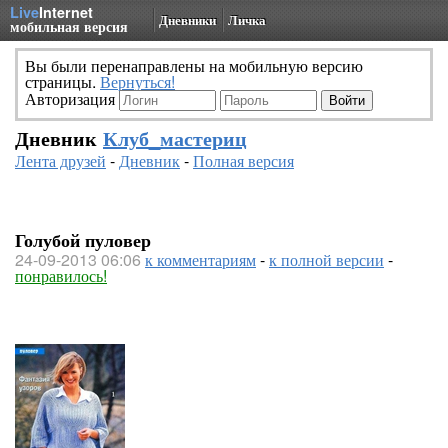
Live
Internet
Дневники
Личка
мобильная версия
Вы были перенаправлены на мобильную версию
страницы.
Вернуться!
Авторизация
Дневник
Клуб_мастериц
Лента друзей
-
Дневник
-
Полная версия
Голубой пуловер
24-09-2013 06:06
к комментариям
-
к полной версии
-
понравилось!