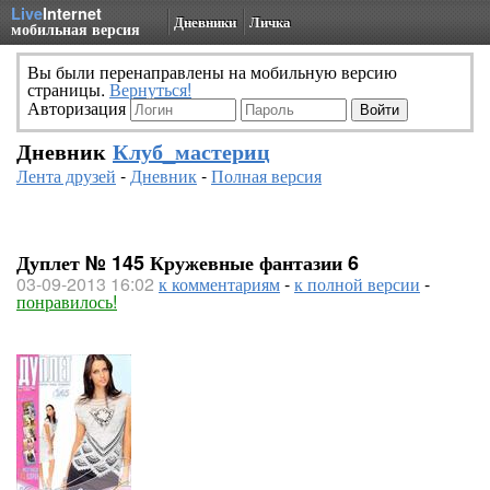
Live
Internet
Дневники
Личка
мобильная версия
Вы были перенаправлены на мобильную версию
страницы.
Вернуться!
Авторизация
Дневник
Клуб_мастериц
Лента друзей
-
Дневник
-
Полная версия
Дуплет № 145 Кружевные фантазии 6
03-09-2013 16:02
к комментариям
-
к полной версии
-
понравилось!