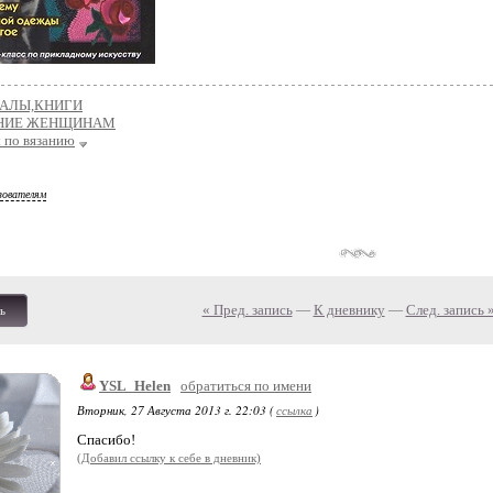
АЛЫ,КНИГИ
НИЕ ЖЕНЩИНАМ
 по вязанию
зователям
« Пред. запись
—
К дневнику
—
След. запись 
ь
YSL_Helen
обратиться по имени
Вторник, 27 Августа 2013 г. 22:03 (
ссылка
)
Спасибо!
(Добавил ссылку к себе в дневник)