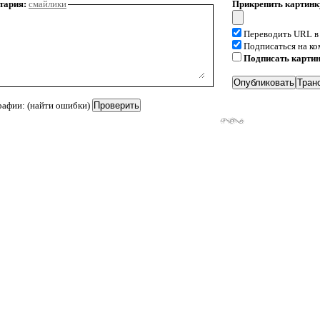
тария:
смайлики
Прикрепить картинк
Переводить URL в
Подписаться на к
Подписать карти
рафии: (найти ошибки)