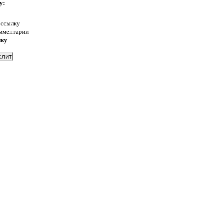
у:
 ссылку
омментарии
нку