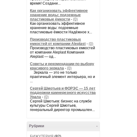
время! Создани...
Как организовать эффективное
хранение воды: подземные
пластиковые ёмкости
-
(0)
Как организовать эффективное
хранение воды: подземные
пластиковые ёмкости Надёжное х...
Производство пластиковых
емкостей от компании Aleplast
-
(0)
Производство пластиковых емкостей
от компании Aleplast Компания
Aleplast — од...
Советы и рекомендации по выбору
красивого зеркала
-
(0)
Зеркала — это не только
практичный элемент интерьера, но и
...
Сергей Шмотьев и ФОРЭС — 15 лет
поддержки камнерезного искусства
Урала
-
(0)
Сергей Шмотьев: бизнес на службе
культуры Сергей Шмотьев,
генеральный директор промышлен...
Рубрики
-
БИЖУТЕРИЯ
(82)