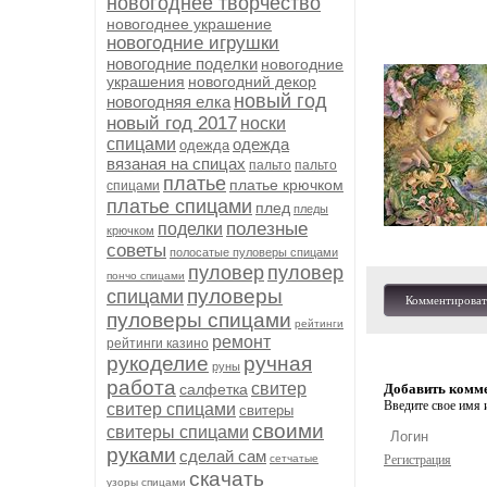
новогоднее творчество
новогоднее украшение
новогодние игрушки
новогодние поделки
новогодние
украшения
новогодний декор
новый год
новогодняя елка
новый год 2017
носки
спицами
одежда
одежда
вязаная на спицах
пальто
пальто
платье
платье крючком
спицами
платье спицами
плед
пледы
полезные
поделки
крючком
советы
полосатые пуловеры спицами
пуловер
пуловер
пончо спицами
пуловеры
спицами
Комментироват
пуловеры спицами
рейтинги
ремонт
рейтинги казино
рукоделие
ручная
руны
работа
свитер
салфетка
Добавить комм
Введите свое имя и
свитер спицами
свитеры
своими
свитеры спицами
руками
сделай сам
сетчатые
Регистрация
скачать
узоры спицами