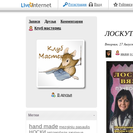
Регистрация
Вход
Рейтинги
Записи
Друзья
Комментарии
Клуб мастериц
ЛОСКУТ
Вторник, 27 Авгус
икви
в
В друзья
Метки
-
hand made
mezginiu pasaulis
НОСКИ
автомобили
ажурные