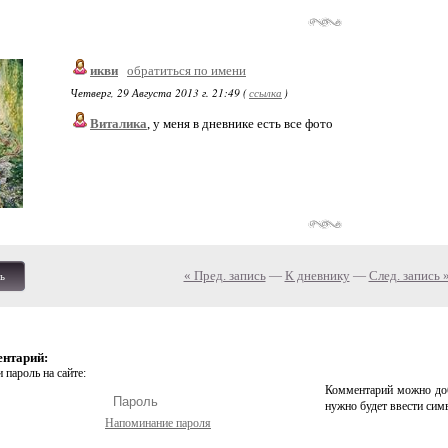
икви
обратиться по имени
Четверг, 29 Августа 2013 г. 21:49 (
ссылка
)
Виталика
, у меня в дневнике есть все фото
« Пред. запись
—
К дневнику
—
След. запись 
ь
ентарий:
 пароль на сайте:
Комментарий можно доб
нужно будет ввести сим
Напоминание пароля