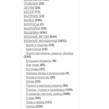
ПОДЕЛКИ
(28)
ДЕТЯМ
(20)
БИСЕР
(71)
ВАЛЯНИЕ
(13)
ВИДЕО
(246)
ВОПРОСЫ
(3)
ВЫКРОЙКИ
(59)
ВЫШИВКА
(436)
ВЯЗАНИЕ ДЕТЯМ
(644)
ВЯЗАНИЕ ЖЕНЩИНАМ
(1831)
Шали и накидки
(18)
Бижутерия
(16)
Пончо,кардиганы, жакеты, болеро
(246)
Большие размеры
(8)
Для дома
(85)
Костюмы
(22)
Нижнее белье и купальники
(4)
Носки и колготки
(30)
Обувь
(20)
Пальто и верхняя одежда
(30)
Платья, туники и сарафаны
(160)
Пуловеры,свитера, кофты
(588)
Сумки
(60)
Топы и майки
(111)
Узоры
(226)