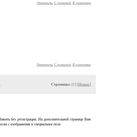
Ответить
С цитатой
В цитатник
Ответить
С цитатой
В цитатник
»
Страницы:
[1] [
Новые
]
авить без регистрации. На дополнительной странице Вам
волы с изображения в специальное поле.