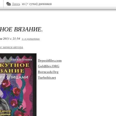
Авось
из (+ сутки) дневников
НОЕ ВЯЗАНИЕ.
та 2013 г. 21:54
+ в цитатник
се записи автора
Depositfiles.com
Goldfiles.ORG
Borncash.Org
Turbobit.net