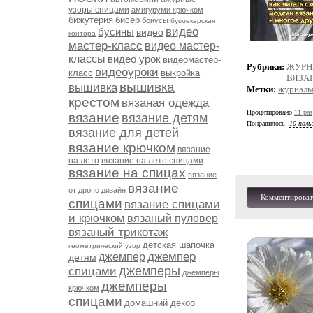
узоры спицами
амигуруми крючком
бижутерия
бисер
бонусы
букмекерская
видео
бусины
видео
контора
мастер-класс
видео мастер-
классы
видео урок
видеомастер-
Рубрики:
ЖУРН
видеоуроки
класс
выкройка
ВЯЗА
вышивка
вышивка
Метки:
журналы
крестом
вязаная одежда
Процитировано
11 раз
вязание
вязание детям
Понравилось:
10 поль
вязание для детей
вязание крючком
вязание
на лето
вязание на лето спицами
вязание на спицах
вязание
вязание
от дропс дизайн
Комментироват
спицами
вязание спицами
и крючком
вязаный пуловер
вязаный трикотаж
детская шапочка
геометрический узор
джемпер
джемпер
детям
джемперы
спицами
джемперы
джемперы
крючком
спицами
домашний декор