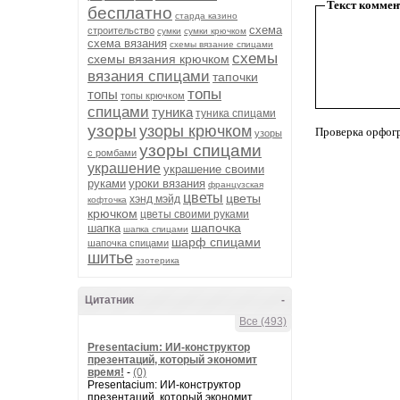
Текст коммен
бесплатно
старда казино
схема
строительство
сумки
сумки крючком
схема вязания
схемы вязание спицами
схемы
схемы вязания крючком
вязания спицами
тапочки
топы
топы
топы крючком
спицами
туника
туника спицами
узоры
узоры крючком
Проверка орфог
узоры
узоры спицами
с ромбами
украшение
украшение своими
руками
уроки вязания
французская
цветы
цветы
хэнд мэйд
кофточка
крючком
цветы своими руками
шапочка
шапка
шапка спицами
шарф спицами
шапочка спицами
шитье
эзотерика
Цитатник
-
Все (493)
Presentacium: ИИ‑конструктор
презентаций, который экономит
время!
-
(0)
Presentacium: ИИ‑конструктор
презентаций, который экономит