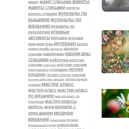
жакеты
жакет спицами
жакет
жакеты спицами
жилеты
журналы по
жилеты спицами
журналы по
вышивке
вязанию
журналы по
игровые
рукоделию
автоматы
игрушки
игрушки
интерьер
крючком
игры
казино
кардиган
казино онлайн
кардиган
кардиганы
кардиганы
спицами
спицами
кофточка
кофточка
спицами
кофточки спицами
кофточки
летнее
кулинария
криптовалюта
вязание
летнее платье спицами
летние модели
летние кофточки спицами
мастер класс
спицами
мастер-класс
мастер-класс
по вязанию
мастер-класс по
мастер-классы
рукоделию
модели с
мебель
мода
модное
описанием
вязание
музыка
мошенники
новогоднее
музыкальная группа