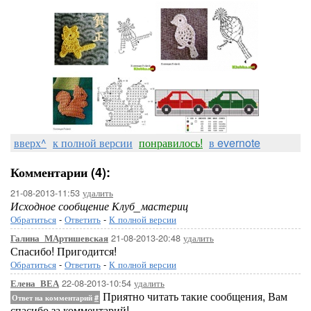
вверх^
к полной версии
понравилось!
в evernote
Комментарии (4):
21-08-2013-11:53
удалить
Исходное сообщение Клуб_мастериц
Обратиться
-
Ответить
-
К полной версии
21-08-2013-20:48
удалить
Галина_МАртишевская
Спасибо! Пригодится!
Обратиться
-
Ответить
-
К полной версии
22-08-2013-10:54
удалить
Елена_ВЕА
Приятно читать такие сообщения, Вам
Ответ на комментарий
#
спасибо за комментарий!