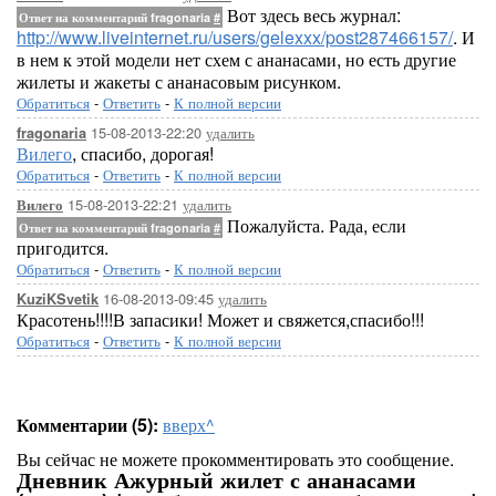
Вот здесь весь журнал:
Ответ на комментарий fragonaria
#
http://www.liveinternet.ru/users/gelexxx/post287466157/
. И
в нем к этой модели нет схем с ананасами, но есть другие
жилеты и жакеты с ананасовым рисунком.
Обратиться
-
Ответить
-
К полной версии
15-08-2013-22:20
удалить
fragonaria
Вилего
, спасибо, дорогая!
Обратиться
-
Ответить
-
К полной версии
15-08-2013-22:21
удалить
Вилего
Пожалуйста. Рада, если
Ответ на комментарий fragonaria
#
пригодится.
Обратиться
-
Ответить
-
К полной версии
16-08-2013-09:45
удалить
KuziKSvetik
Красотень!!!!В запасики! Может и свяжется,спасибо!!!
Обратиться
-
Ответить
-
К полной версии
Комментарии (5):
вверх^
Вы сейчас не можете прокомментировать это сообщение.
Дневник Ажурный жилет с ананасами