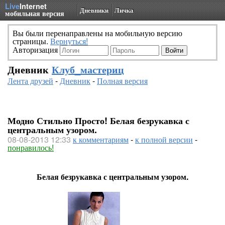
Live
Internet
Дневники
Личка
мобильная версия
Вы были перенаправлены на мобильную версию
страницы.
Вернуться!
Авторизация
Дневник
Клуб_мастериц
Лента друзей
-
Дневник
-
Полная версия
Модно Стильно Просто! Белая безрукавка с
центральным узором.
08-08-2013 12:33
к комментариям
-
к полной версии
-
понравилось!
Белая безрукавка с центральным узором.