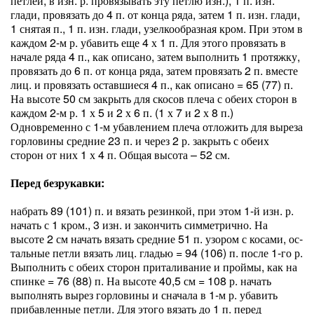
петлей, в изн. р. про­вязывать эту петлю изн.), 1 п. изн.
глади, провязать до 4 п. от конца ря­да, затем 1 п. изн. глади,
1 снятая п., 1 п. изн. глади, узелкообразная кром. При этом в
каждом 2-м р. убавить еще 4 х 1 п. Для этого провязать в
начале ряда 4 п., как описано, затем выпол­нить 1 протяжку,
провязать до 6 п. от конца ряда, затем провязать 2 п. вме­сте
лиц. и провязать оставшиеся 4 п., как описано = 65 (77) п.
На высоте 50 см закрыть для скосов плеча с обеих сторон в
каждом 2-м р. 1 х 5 и 2 х 6 п. (1 х 7 и 2 х 8 п.)
Одновременно с 1-м убавлением плеча отложить для вы­реза
горловины средние 23 п. и через 2 р. закрыть с обеих
сторон от них 1 х 4 п. Общая высота – 52 см.
Перед безрукавки:
набрать 89 (101) п. и вязать ре­зинкой, при этом 1-й изн. р.
начать с 1 кром., 3 изн. и закончить симметрич­но. На
высоте 2 см начать вязать средние 51 п. узором с косами, ос­
тальные петли вязать лиц. гладью = 94 (106) п. после 1-го р.
Выполнить с обеих сторон приталивание и прой­мы, как на
спинке = 76 (88) п. На вы­соте 40,5 см = 108 р. начать
выпол­нять вырез горловины и сначала в 1-м р. убавить
прибавленные петли. Для этого вязать до 1 п. перед