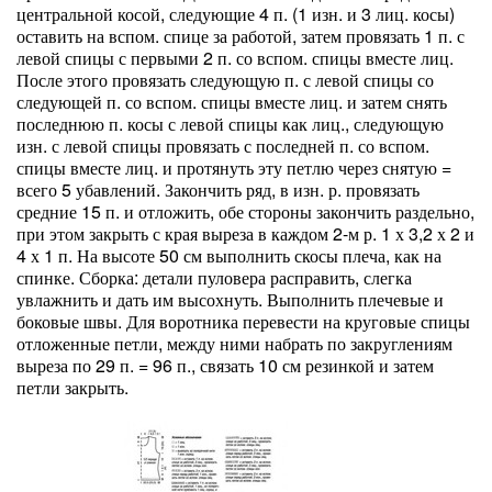
централь­ной косой, следующие 4 п. (1 изн. и 3 лиц. косы)
оставить на вспом. спице за работой, затем провязать 1 п. с
левой спицы с первыми 2 п. со вспом. спицы вместе лиц.
После этого провя­зать следующую п. с левой спицы со
следующей п. со вспом. спицы вместе лиц. и затем снять
последнюю п. косы с левой спицы как лиц., следующую
изн. с левой спицы провязать с по­следней п. со вспом.
спицы вместе лиц. и протянуть эту петлю через сня­тую =
всего 5 убавлений. Закончить ряд, в изн. р. провязать
средние 15 п. и отложить, обе стороны закончить раздельно,
при этом закрыть с края выреза в каждом 2-м р. 1 х 3,2 х 2 и
4 х 1 п. На высоте 50 см выполнить ско­сы плеча, как на
спинке. Сборка: детали пуловера расправить, слегка
увлажнить и дать им высох­нуть. Выполнить плечевые и
боковые швы. Для воротника перевести на круговые спицы
отложенные петли, между ними набрать по закруглениям
выреза по 29 п. = 96 п., связать 10 см резинкой и затем
петли закрыть.