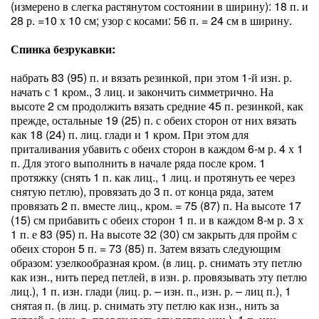
(измерено в слегка растянутом состоянии в ширину): 18 п. и
28 р. =10 х 10 см; узор с косами: 56 п. = 24 см в ширину.
Спинка безрукавки:
набрать 83 (95) п. и вязать ре­зинкой, при этом 1-й изн. р.
начать с 1 кром., 3 лиц. и закончить симметрич­но. На
высоте 2 см продолжить вязать средние 45 п. резинкой, как
прежде, остальные 19 (25) п. с обеих сторон от них вязать
как 18 (24) п. лиц. глади и 1 кром. При этом для
приталивания убавить с обеих сторон в каждом 6-м р. 4 х 1
п. Для этого выполнить в на­чале ряда после кром. 1
протяжку (снять 1 п. как лиц., 1 лиц. и протянуть ее через
снятую петлю), провязать до 3 п. от конца ряда, затем
провязать 2 п. вместе лиц., кром. = 75 (87) п. На высоте 17
(15) см прибавить с обеих сторон 1 п. и в каждом 8-м р. 3 х
1 п. е 83 (95) п. На высоте 32 (30) см за­крыть для пройм с
обеих сторон 5 п. = 73 (85) п. Затем вязать следующим
образом: узелкообразная кром. (в лиц. р. снимать эту петлю
как изн., нить перед петлей, в изн. р. провязы­вать эту петлю
лиц.), 1 п. изн. глади (лиц. р. – изн. п., изн. р. – лиц п.), 1
снятая п. (в лиц. р. снимать эту петлю как изн., нить за