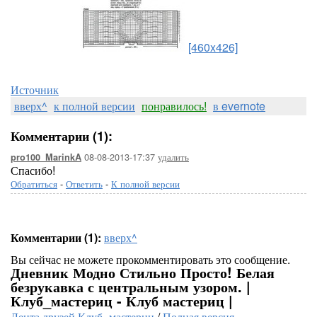
[460x426]
Источник
вверх^
к полной версии
понравилось!
в evernote
Комментарии (1):
08-08-2013-17:37
удалить
pro100_MarinkA
Спасибо!
Обратиться
-
Ответить
-
К полной версии
Комментарии (1):
вверх^
Вы сейчас не можете прокомментировать это сообщение.
Дневник Модно Стильно Просто! Белая
безрукавка с центральным узором. |
Клуб_мастериц - Клуб мастериц |
Лента друзей Клуб_мастериц
/
Полная версия