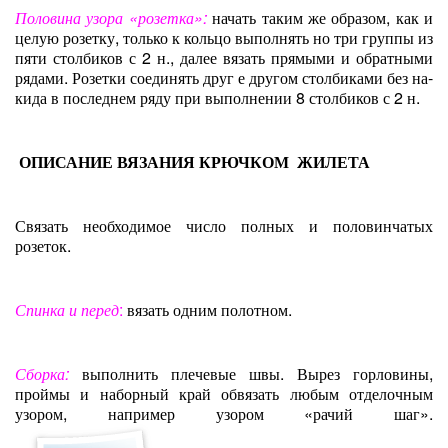
Половина узора «розетка»:
начать таким же об­разом, как и
целую розетку, только к кольцо вы­полнять но три группы из
пяти столбиков
с
2 н., далее вязать прямыми и обратными
рядами. Ро­зетки соединять друг е другом столбиками без на-
кида в последнем ряду при выполнении 8 столби­ков с 2 н.
ОПИСАНИЕ ВЯЗАНИЯ КРЮЧКОМ ЖИЛЕТА
Связать необходимое число полных и половинча­тых
розеток.
Спинка и перед
:
вязать одним полотном.
Сборка:
выполнить плечевые швы. Вырез горло­вины,
проймы и наборный край обвязать любым отделочным
узором, например узором «рачий шаг».