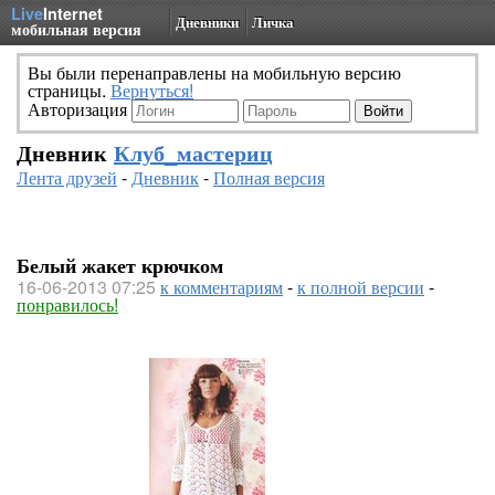
Live
Internet
Дневники
Личка
мобильная версия
Вы были перенаправлены на мобильную версию
страницы.
Вернуться!
Авторизация
Дневник
Клуб_мастериц
Лента друзей
-
Дневник
-
Полная версия
Белый жакет крючком
16-06-2013 07:25
к комментариям
-
к полной версии
-
понравилось!