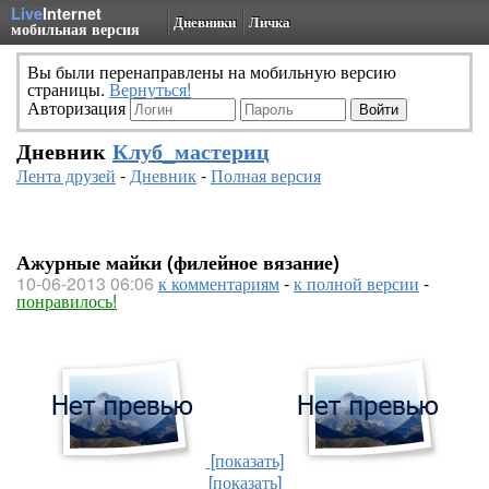
Live
Internet
Дневники
Личка
мобильная версия
Вы были перенаправлены на мобильную версию
страницы.
Вернуться!
Авторизация
Дневник
Клуб_мастериц
Лента друзей
-
Дневник
-
Полная версия
Ажурные майки (филейное вязание)
10-06-2013 06:06
к комментариям
-
к полной версии
-
понравилось!
[показать]
[показать]