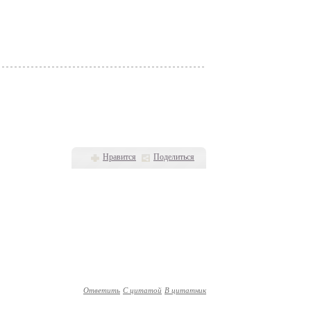
Нравится
Поделиться
Ответить
С цитатой
В цитатник