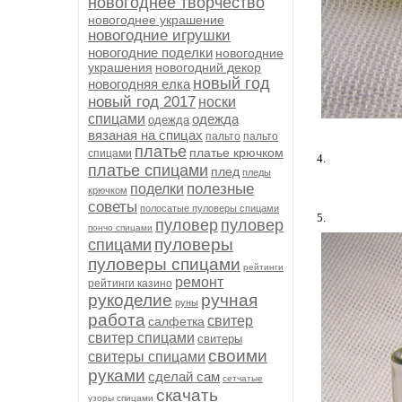
новогоднее творчество
новогоднее украшение
новогодние игрушки
новогодние поделки
новогодние
украшения
новогодний декор
новый год
новогодняя елка
новый год 2017
носки
спицами
одежда
одежда
вязаная на спицах
пальто
пальто
платье
платье крючком
спицами
4.
платье спицами
плед
пледы
полезные
поделки
крючком
советы
полосатые пуловеры спицами
5.
пуловер
пуловер
пончо спицами
пуловеры
спицами
пуловеры спицами
рейтинги
ремонт
рейтинги казино
рукоделие
ручная
руны
работа
свитер
салфетка
свитер спицами
свитеры
своими
свитеры спицами
руками
сделай сам
сетчатые
скачать
узоры спицами