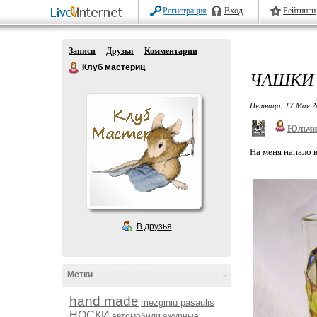
Регистрация
Вход
Рейтинги
Записи
Друзья
Комментарии
Клуб мастериц
ЧАШКИ 
Пятница, 17 Мая 2
Юльчи
На меня напало в
В друзья
Метки
-
hand made
mezginiu pasaulis
НОСКИ
автомобили
ажурные