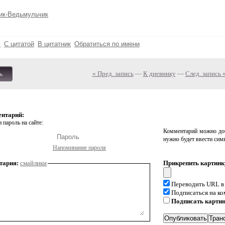
ик-Ведьмульчик
ь
С цитатой
В цитатник
Обратиться по имени
« Пред. запись
—
К дневнику
—
След. запись 
ь
ентарий:
 пароль на сайте:
Комментарий можно доб
нужно будет ввести сим
Напоминание пароля
тария:
смайлики
Прикрепить картинк
Переводить URL в
Подписаться на к
Подписать карти