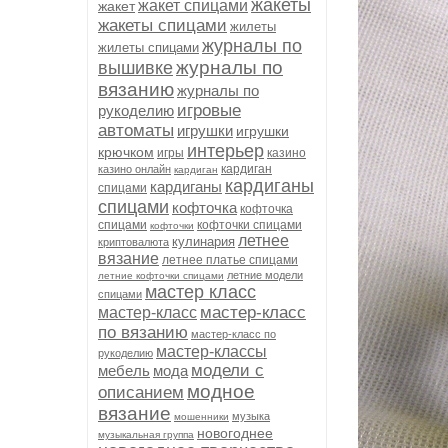
жакеты
жакет спицами
жакет
жакеты спицами
жилеты
журналы по
жилеты спицами
журналы по
вышивке
вязанию
журналы по
игровые
рукоделию
автоматы
игрушки
игрушки
интерьер
крючком
игры
казино
кардиган
казино онлайн
кардиган
кардиганы
кардиганы
спицами
спицами
кофточка
кофточка
спицами
кофточки спицами
кофточки
летнее
кулинария
криптовалюта
вязание
летнее платье спицами
летние модели
летние кофточки спицами
мастер класс
спицами
мастер-класс
мастер-класс
по вязанию
мастер-класс по
мастер-классы
рукоделию
модели с
мебель
мода
модное
описанием
вязание
музыка
мошенники
новогоднее
музыкальная группа