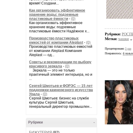
время! Создани...
Как организовать эффективное
хранение воды: подземные
пластиковые ёмкости
-
(0)
Как организовать эффективное
хранение воды: подземные
пластиковые ёмкости Надёжное х...
Рубрики:
РОСП
Производство пластиковых
Метки:
чашки
емкостей от компании Aleplast
-
(0)
Производство пластиковых емкостей
Процитировано
3 раз
от компании Aleplast Компания
Понравилось:
6 польз
Aleplast — од...
Советы и рекомендации по выбору
красивого зеркала
-
(0)
Зеркала — это не только
практичный элемент интерьера, но и
...
Сергей Шмотьев и ФОРЭС — 15 лет
поддержки камнерезного искусства
Урала
-
(0)
Сергей Шмотьев: бизнес на службе
культуры Сергей Шмотьев,
генеральный директор промышлен...
Рубрики
-
БИЖУТЕРИЯ
(82)