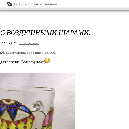
Авось
из (+ сутки) дневников
С ВОЗДУШНЫМИ ШАРАМИ.
013 г. 14:45
+ в цитатник
к-Ведьмульчик
все записи автора
дохновение. Вот результат.