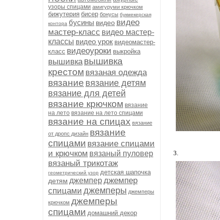
узоры спицами
амигуруми крючком
бижутерия
бисер
бонусы
букмекерская
видео
бусины
видео
контора
мастер-класс
видео мастер-
классы
видео урок
видеомастер-
видеоуроки
класс
выкройка
вышивка
вышивка
крестом
вязаная одежда
вязание
вязание детям
вязание для детей
вязание крючком
вязание
на лето
вязание на лето спицами
вязание на спицах
вязание
вязание
от дропс дизайн
спицами
вязание спицами
и крючком
вязаный пуловер
3.
вязаный трикотаж
детская шапочка
геометрический узор
джемпер
джемпер
детям
джемперы
спицами
джемперы
джемперы
крючком
спицами
домашний декор