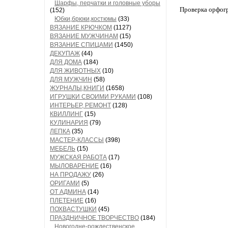
Шарфы, перчатки и головные уборы
Проверка орфог
(152)
Юбки,брюки,костюмы
(33)
ВЯЗАНИЕ КРЮЧКОМ
(1127)
ВЯЗАНИЕ МУЖЧИНАМ
(15)
ВЯЗАНИЕ СПИЦАМИ
(1450)
ДЕКУПАЖ
(44)
ДЛЯ ДОМА
(184)
ДЛЯ ЖИВОТНЫХ
(10)
ДЛЯ МУЖЧИН
(58)
ЖУРНАЛЫ,КНИГИ
(1658)
ИГРУШКИ СВОИМИ РУКАМИ
(108)
ИНТЕРЬЕР, РЕМОНТ
(128)
КВИЛЛИНГ
(15)
КУЛИНАРИЯ
(79)
ЛЕПКА
(35)
МАСТЕР-КЛАССЫ
(398)
МЕБЕЛЬ
(15)
МУЖСКАЯ РАБОТА
(17)
МЫЛОВАРЕНИЕ
(16)
НА ПРОДАЖУ
(26)
ОРИГАМИ
(5)
ОТ АДМИНА
(14)
ПЛЕТЕНИЕ
(16)
ПОХВАСТУШКИ
(45)
ПРАЗДНИЧНОЕ ТВОРЧЕСТВО
(184)
Новогодне-рождественское