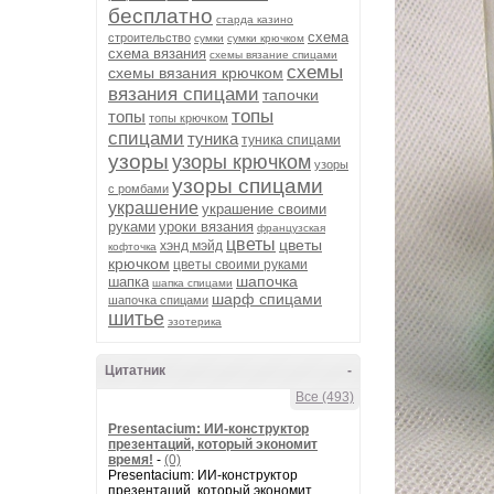
бесплатно
старда казино
схема
строительство
сумки
сумки крючком
схема вязания
схемы вязание спицами
схемы
схемы вязания крючком
вязания спицами
тапочки
топы
топы
топы крючком
спицами
туника
туника спицами
узоры
узоры крючком
узоры
узоры спицами
с ромбами
украшение
украшение своими
руками
уроки вязания
французская
цветы
цветы
хэнд мэйд
кофточка
крючком
цветы своими руками
шапочка
шапка
шапка спицами
шарф спицами
шапочка спицами
шитье
эзотерика
Цитатник
-
Все (493)
Presentacium: ИИ‑конструктор
презентаций, который экономит
время!
-
(0)
Presentacium: ИИ‑конструктор
презентаций, который экономит