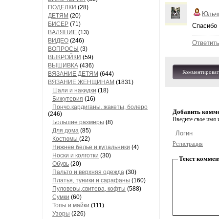
ПОДЕЛКИ
(28)
Юльч
ДЕТЯМ
(20)
БИСЕР
(71)
Спасибо
ВАЛЯНИЕ
(13)
ВИДЕО
(246)
Ответит
ВОПРОСЫ
(3)
ВЫКРОЙКИ
(59)
ВЫШИВКА
(436)
Комментироват
ВЯЗАНИЕ ДЕТЯМ
(644)
ВЯЗАНИЕ ЖЕНЩИНАМ
(1831)
Шали и накидки
(18)
Бижутерия
(16)
Пончо,кардиганы, жакеты, болеро
Добавить комм
(246)
Введите свое имя и
Большие размеры
(8)
Для дома
(85)
Костюмы
(22)
Регистрация
Нижнее белье и купальники
(4)
Носки и колготки
(30)
Текст коммен
Обувь
(20)
Пальто и верхняя одежда
(30)
Платья, туники и сарафаны
(160)
Пуловеры,свитера, кофты
(588)
Сумки
(60)
Топы и майки
(111)
Узоры
(226)