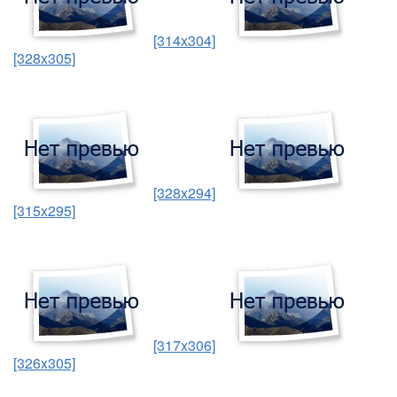
[314x304]
[328x305]
[328x294]
[315x295]
[317x306]
[326x305]