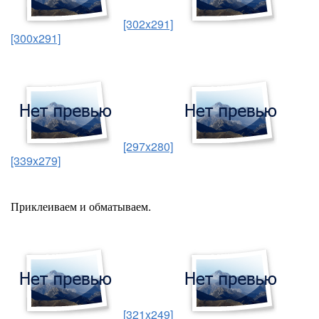
[302x291]
[300x291]
[297x280]
[339x279]
Приклеиваем и обматываем.
[321x249]