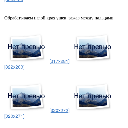
Обрабатываем иглой края ушек, зажав между пальцами.
[317x281]
[322x283]
[320x272]
[320x271]