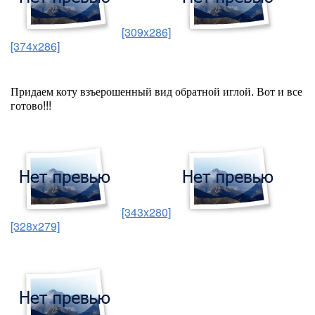
[309x286]
[374x286]
Придаем коту взъерошенный вид обратной иглой. Вот и все
готово!!!
[343x280]
[328x279]