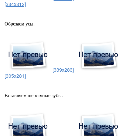
[334x312]
Обрезаем усы.
[339x283]
[305x281]
Вставляем шерстяные зубы.