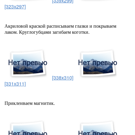
[339x299]
[323x297]
Акриловой краской расписываем глазки и покрываем
лаком. Круглогубцами загибаем коготки.
[338x310]
[331x311]
Приклеиваем магнитик.