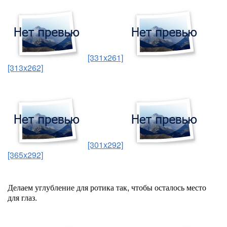
[331x261]
[313x262]
[301x292]
[365x292]
Делаем углубление для ротика так, чтобы осталось место
для глаз.