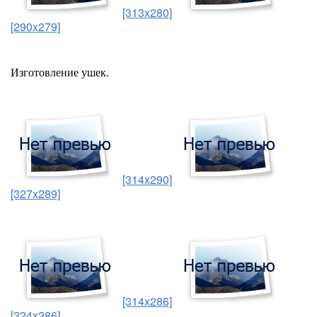
[313x280]
[290x279]
Изготовление ушек.
[314x290]
[327x289]
[314x286]
[324x286]