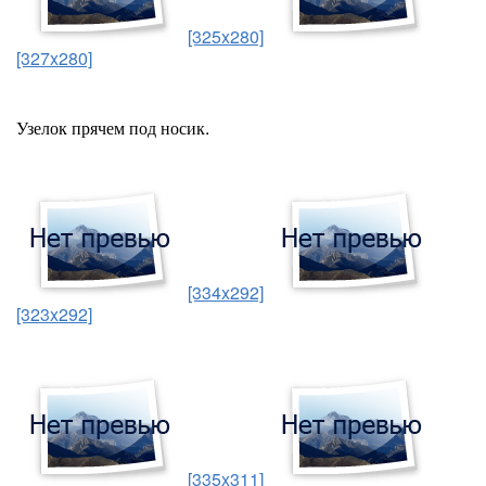
[325x280]
[327x280]
Узелок прячем под носик.
[334x292]
[323x292]
[335x311]