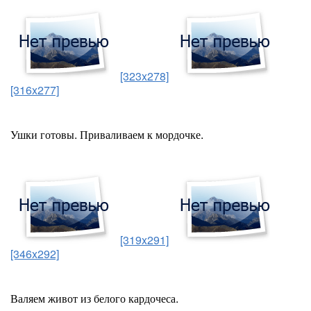
[323x278]
[316x277]
Ушки готовы. Приваливаем к мордочке.
[319x291]
[346x292]
Валяем живот из белого кардочеса.