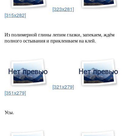
[323x281]
[315x282]
Из полимерной глины лепим глазки, запекаем, ждём
полного остывания и приклеиваем на клей.
[321x279]
[351x279]
Усы.