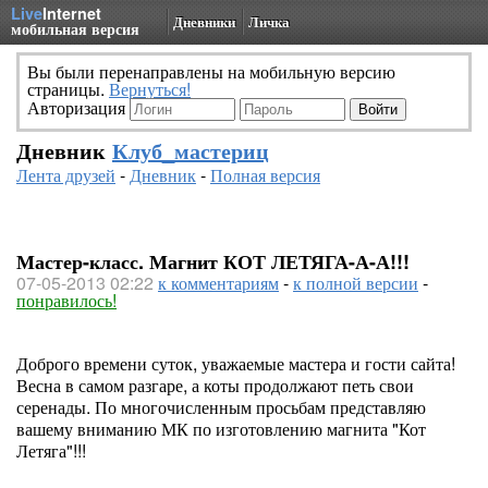
Live
Internet
Дневники
Личка
мобильная версия
Вы были перенаправлены на мобильную версию
страницы.
Вернуться!
Авторизация
Дневник
Клуб_мастериц
Лента друзей
-
Дневник
-
Полная версия
Мастер-класс. Магнит КОТ ЛЕТЯГА-А-А!!!
07-05-2013 02:22
к комментариям
-
к полной версии
-
понравилось!
Доброго времени суток, уважаемые мастера и гости сайта!
Весна в самом разгаре, а коты продолжают петь свои
серенады. По многочисленным просьбам представляю
вашему вниманию МК по изготовлению магнита "Кот
Летяга"!!!