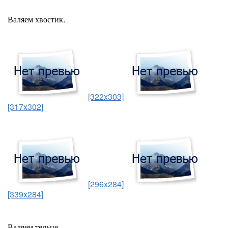
Валяем хвостик.
[322x303]
[317x302]
[296x284]
[339x284]
Валяем тельце.