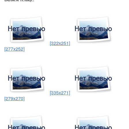
[322x251]
[277x252]
[335x271]
[279x270]