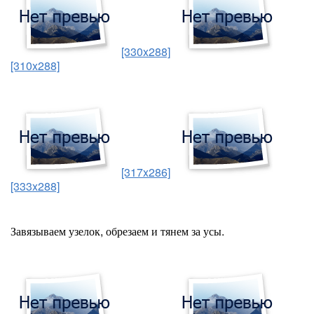
[330x288]
[310x288]
[317x286]
[333x288]
Завязываем узелок, обрезаем и тянем за усы.