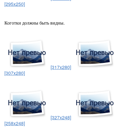
[295x250]
Коготки должны быть видны.
[317x280]
[307x280]
[327x248]
[258x248]