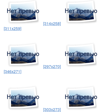
[314x258]
[311x259]
[297x270]
[346x271]
[303x273]