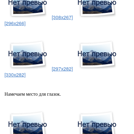
[308x267]
[296x266]
[297x282]
[330x282]
Намечаем место для глазок.