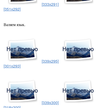
[333x291]
[351x292]
Валяем язык.
[339x295]
[301x293]
[339x300]
[318x300]