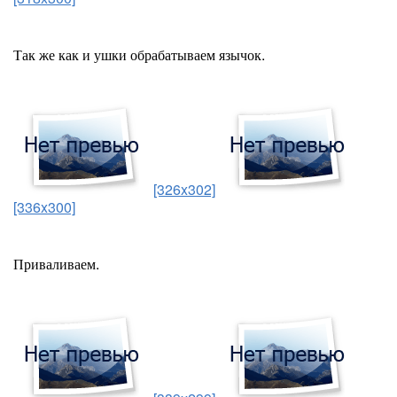
Так же как и ушки обрабатываем язычок.
[326x302]
[336x300]
Приваливаем.