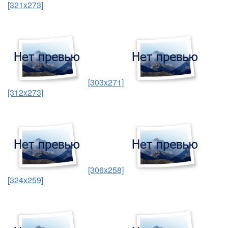
[321x273]
[303x271]
[312x273]
[306x258]
[324x259]