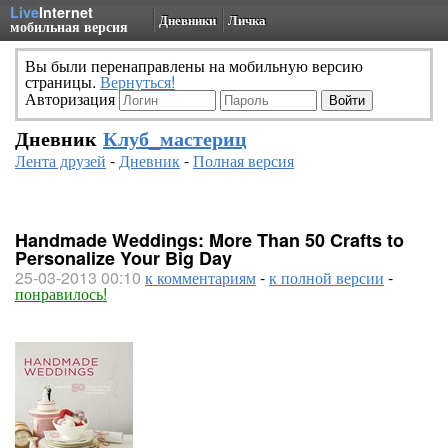
Live
Internet
Дневники
Личка
мобильная версия
Вы были перенаправлены на мобильную версию
страницы.
Вернуться!
Авторизация
Дневник
Клуб_мастериц
Лента друзей
-
Дневник
-
Полная версия
Handmade Weddings: More Than 50 Crafts to
Personalize Your Big Day
25-03-2013 00:10
к комментариям
-
к полной версии
-
понравилось!