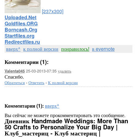
[237x300]
Uploaded.Net
Goldfiles.ORG
Borncash.Org
Startfiles.org
Redirectfiles.ru
вверх^
к полной версии
понравилось!
в evernote
Комментарии (1):
25-03-2013-07:35
удалить
Valenta045
Спасибо.
Обратиться
-
Ответить
-
К полной версии
Комментарии (1):
вверх^
Вы сейчас не можете прокомментировать это сообщение.
Дневник Handmade Weddings: More Than
50 Crafts to Personalize Your Big Day |
Клуб_мастериц - Клуб мастериц |