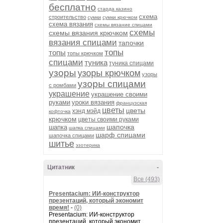
бесплатно
старда казино
схема
строительство
сумки
сумки крючком
схема вязания
схемы вязание спицами
схемы
схемы вязания крючком
вязания спицами
тапочки
топы
топы
топы крючком
спицами
туника
туника спицами
узоры
узоры крючком
узоры
узоры спицами
с ромбами
украшение
украшение своими
руками
уроки вязания
французская
цветы
цветы
хэнд мэйд
кофточка
крючком
цветы своими руками
шапочка
шапка
шапка спицами
шарф спицами
шапочка спицами
шитье
эзотерика
Цитатник
-
Все (493)
Presentacium: ИИ‑конструктор
презентаций, который экономит
время!
-
(0)
Presentacium: ИИ‑конструктор
презентаций, который экономит