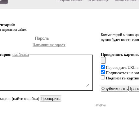
ентарий:
 пароль на сайте:
Комментарий можно доб
нужно будет ввести сим
Напоминание пароля
тария:
смайлики
Прикрепить картинк
Переводить URL в
Подписаться на к
Подписать карти
рафии: (найти ошибки)