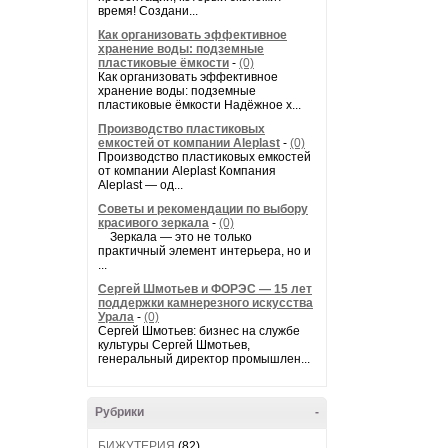
время! Создани...
Как организовать эффективное
хранение воды: подземные
пластиковые ёмкости
-
(0)
Как организовать эффективное
хранение воды: подземные
пластиковые ёмкости Надёжное х...
Производство пластиковых
емкостей от компании Aleplast
-
(0)
Производство пластиковых емкостей
от компании Aleplast Компания
Aleplast — од...
Советы и рекомендации по выбору
красивого зеркала
-
(0)
Зеркала — это не только
практичный элемент интерьера, но и
...
Сергей Шмотьев и ФОРЭС — 15 лет
поддержки камнерезного искусства
Урала
-
(0)
Сергей Шмотьев: бизнес на службе
культуры Сергей Шмотьев,
генеральный директор промышлен...
Рубрики
-
БИЖУТЕРИЯ
(82)