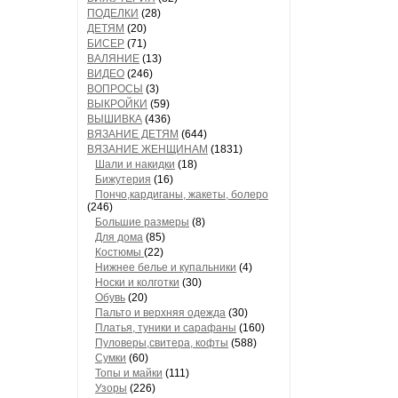
ПОДЕЛКИ
(28)
ДЕТЯМ
(20)
БИСЕР
(71)
ВАЛЯНИЕ
(13)
ВИДЕО
(246)
ВОПРОСЫ
(3)
ВЫКРОЙКИ
(59)
ВЫШИВКА
(436)
ВЯЗАНИЕ ДЕТЯМ
(644)
ВЯЗАНИЕ ЖЕНЩИНАМ
(1831)
Шали и накидки
(18)
Бижутерия
(16)
Пончо,кардиганы, жакеты, болеро
(246)
Большие размеры
(8)
Для дома
(85)
Костюмы
(22)
Нижнее белье и купальники
(4)
Носки и колготки
(30)
Обувь
(20)
Пальто и верхняя одежда
(30)
Платья, туники и сарафаны
(160)
Пуловеры,свитера, кофты
(588)
Сумки
(60)
Топы и майки
(111)
Узоры
(226)