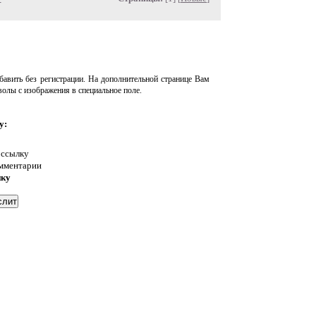
авить без регистрации. На дополнительной странице Вам
волы с изображения в специальное поле.
у:
 ссылку
омментарии
нку