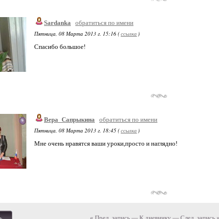
Sardanka
обратиться по имени
Пятница, 08 Марта 2013 г. 15:16 (
ссылка
)
Спасибо большое!
Вера_Сапрыкина
обратиться по имени
Пятница, 08 Марта 2013 г. 18:45 (
ссылка
)
Мне очень нравятся ваши уроки,просто и наглядно!
« Пред. запись
—
К дневнику
—
След. запись 
ь