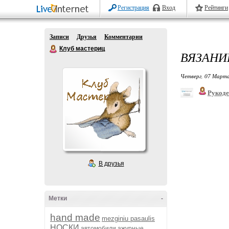
Регистрация
Вход
Рейтинги
Записи
Друзья
Комментарии
Клуб мастериц
ВЯЗАНИ
Четверг, 07 Марта
Рукоде
В друзья
Метки
-
hand made
mezginiu pasaulis
НОСКИ
автомобили
ажурные