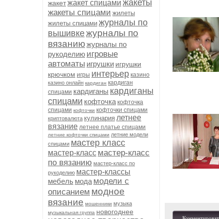
жакеты
жакет спицами
жакет
жакеты спицами
жилеты
журналы по
жилеты спицами
журналы по
вышивке
вязанию
журналы по
игровые
рукоделию
автоматы
игрушки
игрушки
интерьер
крючком
игры
казино
кардиган
казино онлайн
кардиган
кардиганы
кардиганы
спицами
спицами
кофточка
кофточка
спицами
кофточки спицами
кофточки
летнее
кулинария
криптовалюта
вязание
летнее платье спицами
летние модели
летние кофточки спицами
мастер класс
спицами
мастер-класс
мастер-класс
по вязанию
мастер-класс по
мастер-классы
рукоделию
модели с
мебель
мода
модное
описанием
вязание
музыка
мошенники
новогоднее
музыкальная группа
Комментироват