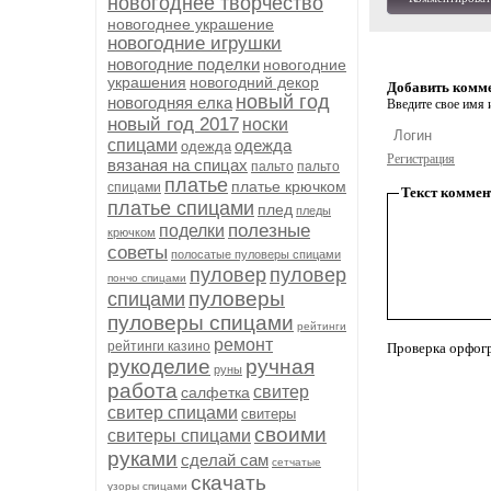
новогоднее творчество
новогоднее украшение
новогодние игрушки
новогодние поделки
новогодние
украшения
новогодний декор
Добавить комм
новый год
новогодняя елка
Введите свое имя и
новый год 2017
носки
спицами
одежда
одежда
Регистрация
вязаная на спицах
пальто
пальто
платье
платье крючком
спицами
Текст коммен
платье спицами
плед
пледы
полезные
поделки
крючком
советы
полосатые пуловеры спицами
пуловер
пуловер
пончо спицами
пуловеры
спицами
пуловеры спицами
рейтинги
ремонт
рейтинги казино
Проверка орфог
рукоделие
ручная
руны
работа
свитер
салфетка
свитер спицами
свитеры
своими
свитеры спицами
руками
сделай сам
сетчатые
скачать
узоры спицами