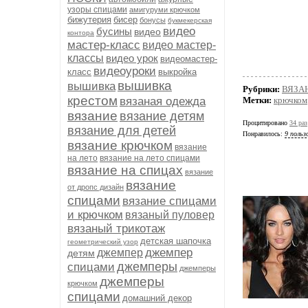
узоры спицами
амигуруми крючком
бижутерия
бисер
бонусы
букмекерская
видео
бусины
видео
контора
мастер-класс
видео мастер-
классы
видео урок
видеомастер-
видеоуроки
класс
выкройка
вышивка
вышивка
Рубрики:
ВЯЗА
крестом
вязаная одежда
Метки:
крючком
вязание
вязание детям
Процитировано
34 раз
вязание для детей
Понравилось:
9 польз
вязание крючком
вязание
на лето
вязание на лето спицами
вязание на спицах
вязание
вязание
от дропс дизайн
спицами
вязание спицами
и крючком
вязаный пуловер
вязаный трикотаж
детская шапочка
геометрический узор
джемпер
джемпер
детям
джемперы
спицами
джемперы
джемперы
крючком
спицами
домашний декор