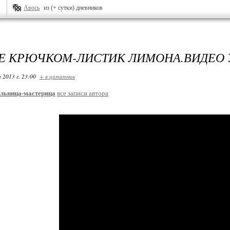
Авось
из (+ сутки) дневников
Е КРЮЧКОМ-ЛИСТИК ЛИМОНА.ВИДЕО 
 2013 г. 23:00
+ в цитатник
льница-мастерица
все записи автора