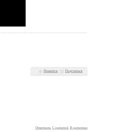
Нравится
Поделиться
Ответить
С цитатой
В цитатник