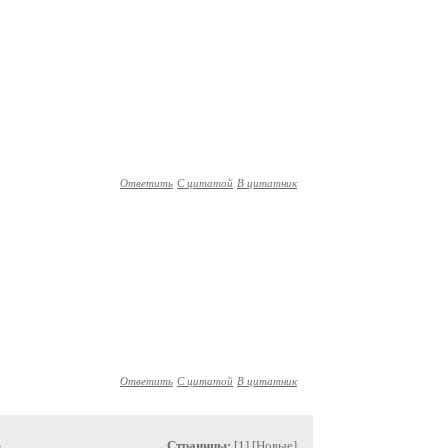
Ответить
С цитатой
В цитатник
Ответить
С цитатой
В цитатник
»
Страницы:
[1] [
Новые
]