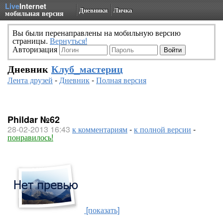
Live
Internet
Дневники
Личка
мобильная версия
Вы были перенаправлены на мобильную версию
страницы.
Вернуться!
Авторизация
Дневник
Клуб_мастериц
Лента друзей
-
Дневник
-
Полная версия
Phildar №62
28-02-2013 16:43
к комментариям
-
к полной версии
-
понравилось!
[показать]