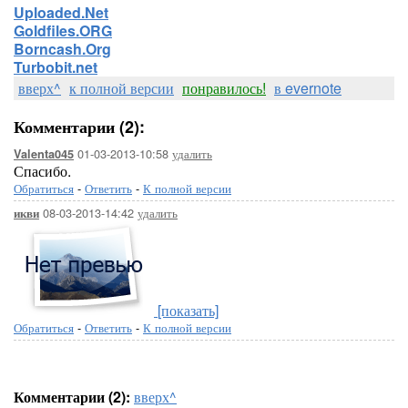
Uploaded.Net
Goldfiles.ORG
Borncash.Org
Turbobit.net
вверх^
к полной версии
понравилось!
в evernote
Комментарии (2):
01-03-2013-10:58
удалить
Valenta045
Спасибо.
Обратиться
-
Ответить
-
К полной версии
08-03-2013-14:42
удалить
икви
[показать]
Обратиться
-
Ответить
-
К полной версии
Комментарии (2):
вверх^