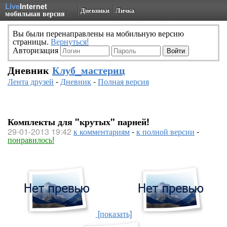
Live
Internet
Дневники
Личка
мобильная версия
Вы были перенаправлены на мобильную версию
страницы.
Вернуться!
Авторизация
Дневник
Клуб_мастериц
Лента друзей
-
Дневник
-
Полная версия
Комплекты для "крутых" парней!
29-01-2013 19:42
к комментариям
-
к полной версии
-
понравилось!
[показать]