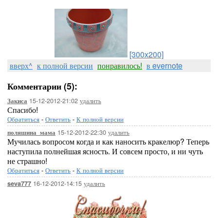
[300x200]
вверх^
к полной версии
понравилось!
в evernote
Комментарии (5):
15-12-2012-21:02
удалить
Закиса
Спасибо!
Обратиться
-
Ответить
-
К полной версии
15-12-2012-22:30
удалить
поляшина_мама
Мучилась вопросом когда и как наносить кракелюр? Теперь
наступила полнейшая ясность. И совсем просто, и ни чуть
не страшно!
Обратиться
-
Ответить
-
К полной версии
16-12-2012-14:15
удалить
seva777