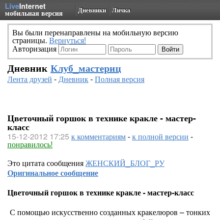
Live
Internet
Дневники
Личка
мобильная версия
Вы были перенаправлены на мобильную версию
страницы.
Вернуться!
Авторизация
Дневник
Клуб_мастериц
Лента друзей
-
Дневник
-
Полная версия
Цветочный горшок в технике кракле - мастер-
класс
15-12-2012 17:25
к комментариям
-
к полной версии
-
понравилось!
Это цитата сообщения
ЖЕНСКИЙ_БЛОГ_РУ
Оригинальное сообщение
Цветочный горшок в технике кракле - мастер-класс
С помощью искусственно созданных кракелюров – тонких