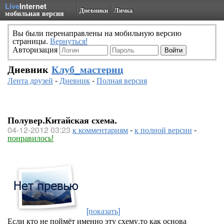
Live
Internet
Дневники
Личка
мобильная версия
Вы были перенаправлены на мобильную версию
страницы.
Вернуться!
Авторизация
Дневник
Клуб_мастериц
Лента друзей
-
Дневник
-
Полная версия
Полувер.Китайская схема.
04-12-2012 03:23
к комментариям
-
к полной версии
-
понравилось!
[показать]
Если кто не поймёт именно эту схему,то как основа