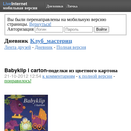
Live
Internet
Дневники
Личка
мобильная версия
Вы были перенаправлены на мобильную версию
страницы.
Вернуться!
Авторизация
Дневник
Клуб_мастериц
Лента друзей
-
Дневник
-
Полная версия
Babyklip i carton-поделки из цветного картона
21-10-2012 12:54
к комментариям
-
к полной версии
-
понравилось!