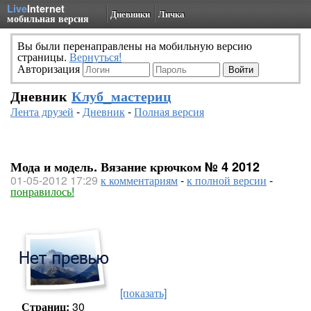
Live
Internet
Дневники
Личка
мобильная версия
Вы были перенаправлены на мобильную версию
страницы.
Вернуться!
Авторизация
Дневник
Клуб_мастериц
Лента друзей
-
Дневник
-
Полная версия
Мода и модель. Вязание крючком № 4 2012
01-05-2012 17:29
к комментариям
-
к полной версии
-
понравилось!
[показать]
Страниц:
30