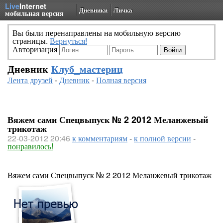
Live
Internet
Дневники
Личка
мобильная версия
Вы были перенаправлены на мобильную версию
страницы.
Вернуться!
Авторизация
Дневник
Клуб_мастериц
Лента друзей
-
Дневник
-
Полная версия
Вяжем сами Спецвыпуск № 2 2012 Меланжевый
трикотаж
22-03-2012 20:46
к комментариям
-
к полной версии
-
понравилось!
Вяжем сами Спецвыпуск № 2 2012 Меланжевый трикотаж