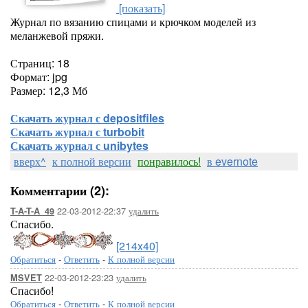
[показать]
Журнал по вязанию спицами и крючком моделей из
меланжевой пряжи.
Страниц: 18
Формат: jpg
Размер: 12,3 Мб
Скачать журнал с depositfiles
Скачать журнал с turbobit
Скачать журнал с unibytes
вверх^
к полной версии
понравилось!
в evernote
Комментарии (2):
22-03-2012-22:37
удалить
T-A-T-A_49
Спасибо.
[214x40]
Обратиться
-
Ответить
-
К полной версии
22-03-2012-23:23
удалить
MSVET
Спасибо!
Обратиться
-
Ответить
-
К полной версии