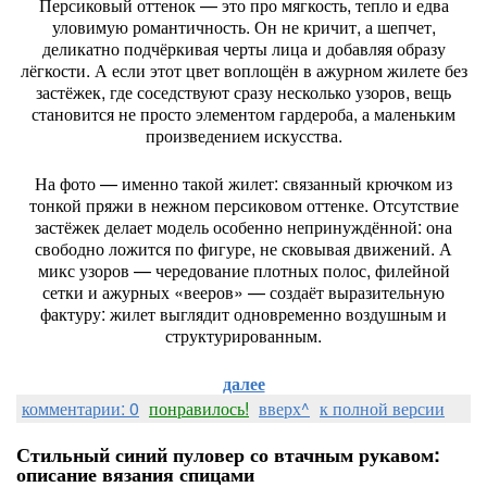
Персиковый оттенок — это про мягкость, тепло и едва
уловимую романтичность. Он не кричит, а шепчет,
деликатно подчёркивая черты лица и добавляя образу
лёгкости. А если этот цвет воплощён в ажурном жилете без
застёжек, где соседствуют сразу несколько узоров, вещь
становится не просто элементом гардероба, а маленьким
произведением искусства.
На фото — именно такой жилет: связанный крючком из
тонкой пряжи в нежном персиковом оттенке. Отсутствие
застёжек делает модель особенно непринуждённой: она
свободно ложится по фигуре, не сковывая движений. А
микс узоров — чередование плотных полос, филейной
сетки и ажурных «вееров» — создаёт выразительную
фактуру: жилет выглядит одновременно воздушным и
структурированным.
далее
комментарии: 0
понравилось!
вверх^
к полной версии
Стильный синий пуловер со втачным рукавом:
описание вязания спицами