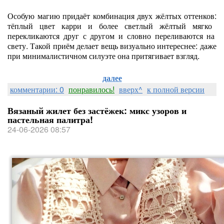
Особую
магию
придаёт
комбинация
двух
жёлтых
оттенков:
тёплый
цвет
карри
и
более
светлый
жёлтый
мягко
перекликаются
друг
с
другом
и
словно
переливаются
на
свету.
Такой
приём
делает
вещь
визуально
интереснее:
даже
при
минималистичном
силуэте
она
притягивает
взгляд.
далее
комментарии: 0
понравилось!
вверх^
к полной версии
Вязаный жилет без застёжек: микс узоров и
пастельная палитра!
24-06-2026 08:57