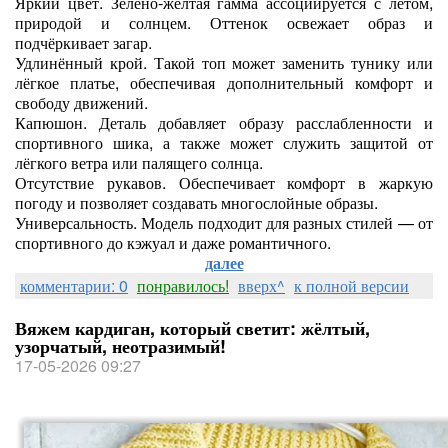
Яркий цвет. Зелёно‑жёлтая гамма ассоциируется с летом,
природой и солнцем. Оттенок освежает образ и
подчёркивает загар.
Удлинённый крой. Такой топ может заменить тунику или
лёгкое платье, обеспечивая дополнительный комфорт и
свободу движений.
Капюшон. Деталь добавляет образу расслабленности и
спортивного шика, а также может служить защитой от
лёгкого ветра или палящего солнца.
Отсутствие рукавов. Обеспечивает комфорт в жаркую
погоду и позволяет создавать многослойные образы.
Универсальность. Модель подходит для разных стилей — от
спортивного до кэжуал и даже романтичного.
далее
комментарии: 0
понравилось!
вверх^
к полной версии
Вяжем кардиган, который светит: жёлтый,
узорчатый, неотразимый!
17-05-2026 09:27