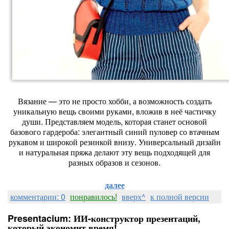
Вязание
— это
не
просто
хобби,
а
возможность
создать
уникальную
вещь
своими
руками,
вложив
в
неё
частичку
души.
Представляем
модель,
которая
станет
основой
базового
гардероба:
элегантный
синий
пуловер
со
втачным
рукавом
и
широкой
резинкой
внизу.
Универсальный
дизайн
и
натуральная
пряжа
делают
эту
вещь
подходящей
для
разных
образов
и
сезонов.
далее
комментарии: 0
понравилось!
вверх^
к полной версии
Presentacium: ИИ‑конструктор презентаций,
который экономит время!