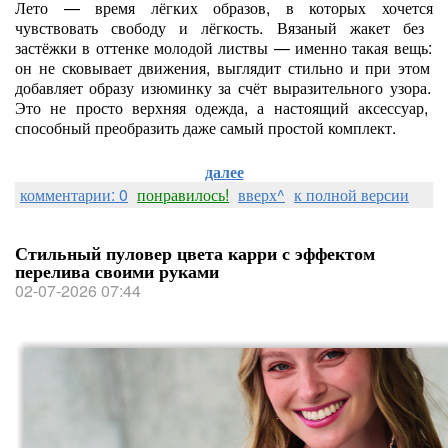
Лето
— время
лёгких
образов,
в
которых
хочется
чувствовать
свободу
и
лёгкость.
Вязаный
жакет
без
застёжки
в
оттенке
молодой
листвы
— именно
такая
вещь:
он
не
сковывает
движения,
выглядит
стильно
и
при
этом
добавляет
образу
изюминку
за
счёт
выразительного
узора.
Это
не
просто
верхняя
одежда,
а
настоящий
аксессуар,
способный
преобразить
даже
самый
простой
комплект.
далее
комментарии: 0
понравилось!
вверх^
к полной версии
Стильный пуловер цвета карри с эффектом
перелива своими руками
02-07-2026 07:44