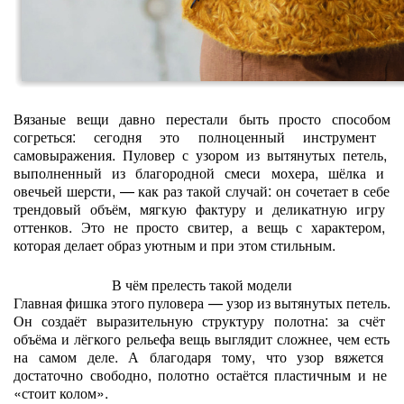
Вязаные
вещи
давно
перестали
быть
просто
способом
согреться:
сегодня
это
полноценный
инструмент
самовыражения.
Пуловер
с
узором
из
вытянутых
петель,
выполненный
из
благородной
смеси
мохера,
шёлка
и
овечьей
шерсти,
— как
раз
такой
случай:
он
сочетает
в
себе
трендовый
объём,
мягкую
фактуру
и
деликатную
игру
оттенков.
Это
не
просто
свитер,
а
вещь
с
характером,
которая
делает
образ
уютным
и
при
этом
стильным.
В
чём
прелесть
такой
модели
Главная
фишка
этого
пуловера
— узор
из
вытянутых
петель.
Он
создаёт
выразительную
структуру
полотна:
за
счёт
объёма
и
лёгкого
рельефа
вещь
выглядит
сложнее,
чем
есть
на
самом
деле.
А
благодаря
тому,
что
узор
вяжется
достаточно
свободно,
полотно
остаётся
пластичным
и
не
«стоит
колом».