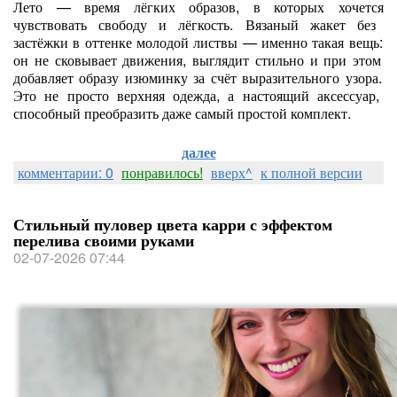
Лето
— время
лёгких
образов,
в
которых
хочется
чувствовать
свободу
и
лёгкость.
Вязаный
жакет
без
застёжки
в
оттенке
молодой
листвы
— именно
такая
вещь:
он
не
сковывает
движения,
выглядит
стильно
и
при
этом
добавляет
образу
изюминку
за
счёт
выразительного
узора.
Это
не
просто
верхняя
одежда,
а
настоящий
аксессуар,
способный
преобразить
даже
самый
простой
комплект.
далее
комментарии: 0
понравилось!
вверх^
к полной версии
Стильный пуловер цвета карри с эффектом
перелива своими руками
02-07-2026 07:44