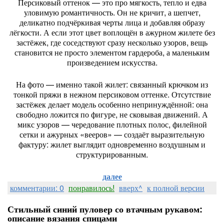
Персиковый оттенок — это про мягкость, тепло и едва
уловимую романтичность. Он не кричит, а шепчет,
деликатно подчёркивая черты лица и добавляя образу
лёгкости. А если этот цвет воплощён в ажурном жилете без
застёжек, где соседствуют сразу несколько узоров, вещь
становится не просто элементом гардероба, а маленьким
произведением искусства.
На фото — именно такой жилет: связанный крючком из
тонкой пряжи в нежном персиковом оттенке. Отсутствие
застёжек делает модель особенно непринуждённой: она
свободно ложится по фигуре, не сковывая движений. А
микс узоров — чередование плотных полос, филейной
сетки и ажурных «вееров» — создаёт выразительную
фактуру: жилет выглядит одновременно воздушным и
структурированным.
далее
комментарии: 0
понравилось!
вверх^
к полной версии
Стильный синий пуловер со втачным рукавом:
описание вязания спицами