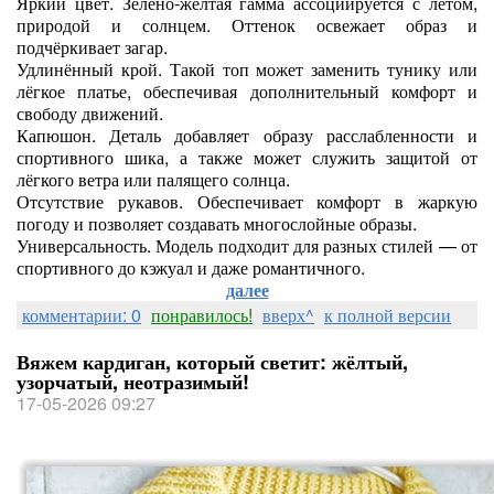
Яркий цвет. Зелёно‑жёлтая гамма ассоциируется с летом,
природой и солнцем. Оттенок освежает образ и
подчёркивает загар.
Удлинённый крой. Такой топ может заменить тунику или
лёгкое платье, обеспечивая дополнительный комфорт и
свободу движений.
Капюшон. Деталь добавляет образу расслабленности и
спортивного шика, а также может служить защитой от
лёгкого ветра или палящего солнца.
Отсутствие рукавов. Обеспечивает комфорт в жаркую
погоду и позволяет создавать многослойные образы.
Универсальность. Модель подходит для разных стилей — от
спортивного до кэжуал и даже романтичного.
далее
комментарии: 0
понравилось!
вверх^
к полной версии
Вяжем кардиган, который светит: жёлтый,
узорчатый, неотразимый!
17-05-2026 09:27