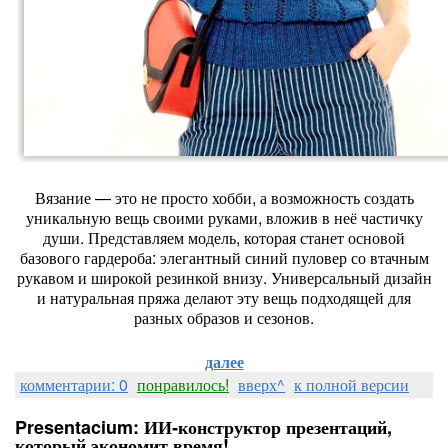
Вязание
— это
не
просто
хобби,
а
возможность
создать
уникальную
вещь
своими
руками,
вложив
в
неё
частичку
души.
Представляем
модель,
которая
станет
основой
базового
гардероба:
элегантный
синий
пуловер
со
втачным
рукавом
и
широкой
резинкой
внизу.
Универсальный
дизайн
и
натуральная
пряжа
делают
эту
вещь
подходящей
для
разных
образов
и
сезонов.
далее
комментарии: 0
понравилось!
вверх^
к полной версии
Presentacium: ИИ‑конструктор презентаций,
который экономит время!