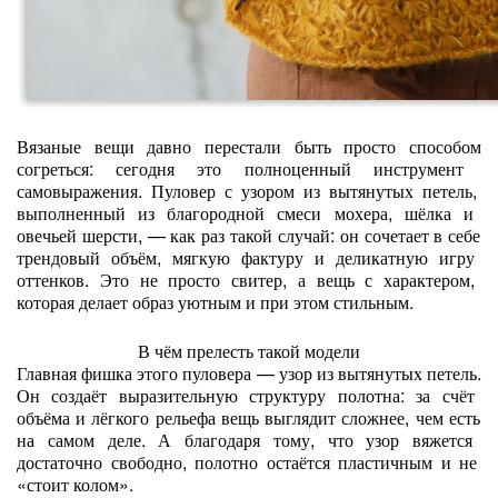
Вязаные
вещи
давно
перестали
быть
просто
способом
согреться:
сегодня
это
полноценный
инструмент
самовыражения.
Пуловер
с
узором
из
вытянутых
петель,
выполненный
из
благородной
смеси
мохера,
шёлка
и
овечьей
шерсти,
— как
раз
такой
случай:
он
сочетает
в
себе
трендовый
объём,
мягкую
фактуру
и
деликатную
игру
оттенков.
Это
не
просто
свитер,
а
вещь
с
характером,
которая
делает
образ
уютным
и
при
этом
стильным.
В
чём
прелесть
такой
модели
Главная
фишка
этого
пуловера
— узор
из
вытянутых
петель.
Он
создаёт
выразительную
структуру
полотна:
за
счёт
объёма
и
лёгкого
рельефа
вещь
выглядит
сложнее,
чем
есть
на
самом
деле.
А
благодаря
тому,
что
узор
вяжется
достаточно
свободно,
полотно
остаётся
пластичным
и
не
«стоит
колом».