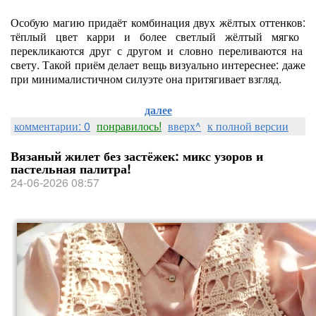
Особую
магию
придаёт
комбинация
двух
жёлтых
оттенков:
тёплый
цвет
карри
и
более
светлый
жёлтый
мягко
перекликаются
друг
с
другом
и
словно
переливаются
на
свету.
Такой
приём
делает
вещь
визуально
интереснее:
даже
при
минималистичном
силуэте
она
притягивает
взгляд.
далее
комментарии: 0
понравилось!
вверх^
к полной версии
Вязаный жилет без застёжек: микс узоров и
пастельная палитра!
24-06-2026 08:57