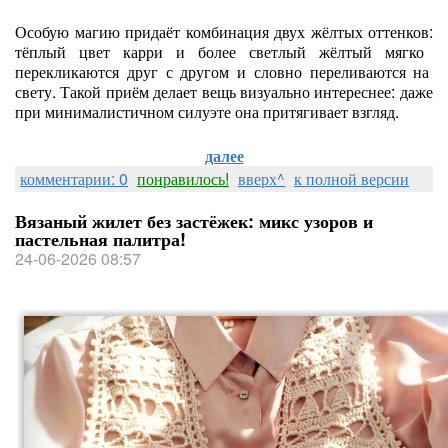
Особую
магию
придаёт
комбинация
двух
жёлтых
оттенков:
тёплый
цвет
карри
и
более
светлый
жёлтый
мягко
перекликаются
друг
с
другом
и
словно
переливаются
на
свету.
Такой
приём
делает
вещь
визуально
интереснее:
даже
при
минималистичном
силуэте
она
притягивает
взгляд.
далее
комментарии: 0
понравилось!
вверх^
к полной версии
Вязаный жилет без застёжек: микс узоров и
пастельная палитра!
24-06-2026 08:57