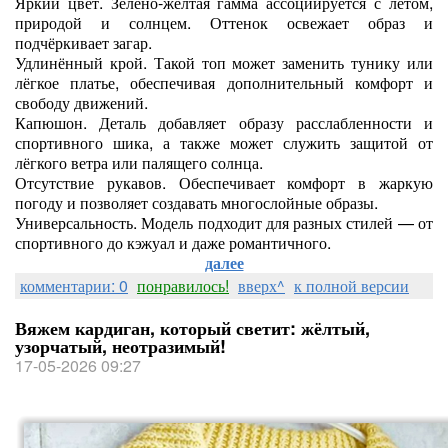
Яркий цвет. Зелёно‑жёлтая гамма ассоциируется с летом,
природой и солнцем. Оттенок освежает образ и
подчёркивает загар.
Удлинённый крой. Такой топ может заменить тунику или
лёгкое платье, обеспечивая дополнительный комфорт и
свободу движений.
Капюшон. Деталь добавляет образу расслабленности и
спортивного шика, а также может служить защитой от
лёгкого ветра или палящего солнца.
Отсутствие рукавов. Обеспечивает комфорт в жаркую
погоду и позволяет создавать многослойные образы.
Универсальность. Модель подходит для разных стилей — от
спортивного до кэжуал и даже романтичного.
далее
комментарии: 0
понравилось!
вверх^
к полной версии
Вяжем кардиган, который светит: жёлтый,
узорчатый, неотразимый!
17-05-2026 09:27