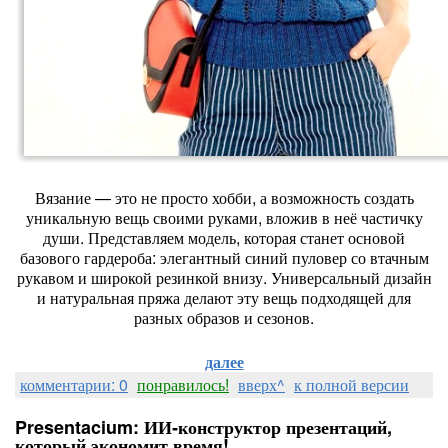
Вязание
— это
не
просто
хобби,
а
возможность
создать
уникальную
вещь
своими
руками,
вложив
в
неё
частичку
души.
Представляем
модель,
которая
станет
основой
базового
гардероба:
элегантный
синий
пуловер
со
втачным
рукавом
и
широкой
резинкой
внизу.
Универсальный
дизайн
и
натуральная
пряжа
делают
эту
вещь
подходящей
для
разных
образов
и
сезонов.
далее
комментарии: 0
понравилось!
вверх^
к полной версии
Presentacium: ИИ‑конструктор презентаций,
который экономит время!