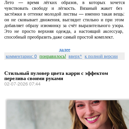
Лето
— время
лёгких
образов,
в
которых
хочется
чувствовать
свободу
и
лёгкость.
Вязаный
жакет
без
застёжки
в
оттенке
молодой
листвы
— именно
такая
вещь:
он
не
сковывает
движения,
выглядит
стильно
и
при
этом
добавляет
образу
изюминку
за
счёт
выразительного
узора.
Это
не
просто
верхняя
одежда,
а
настоящий
аксессуар,
способный
преобразить
даже
самый
простой
комплект.
далее
комментарии: 0
понравилось!
вверх^
к полной версии
Стильный пуловер цвета карри с эффектом
перелива своими руками
02-07-2026 07:44