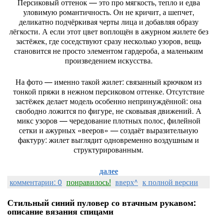
Персиковый оттенок — это про мягкость, тепло и едва
уловимую романтичность. Он не кричит, а шепчет,
деликатно подчёркивая черты лица и добавляя образу
лёгкости. А если этот цвет воплощён в ажурном жилете без
застёжек, где соседствуют сразу несколько узоров, вещь
становится не просто элементом гардероба, а маленьким
произведением искусства.
На фото — именно такой жилет: связанный крючком из
тонкой пряжи в нежном персиковом оттенке. Отсутствие
застёжек делает модель особенно непринуждённой: она
свободно ложится по фигуре, не сковывая движений. А
микс узоров — чередование плотных полос, филейной
сетки и ажурных «вееров» — создаёт выразительную
фактуру: жилет выглядит одновременно воздушным и
структурированным.
далее
комментарии: 0
понравилось!
вверх^
к полной версии
Стильный синий пуловер со втачным рукавом:
описание вязания спицами