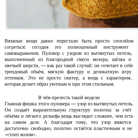
Вязаные
вещи
давно
перестали
быть
просто
способом
согреться:
сегодня
это
полноценный
инструмент
самовыражения.
Пуловер
с
узором
из
вытянутых
петель,
выполненный
из
благородной
смеси
мохера,
шёлка
и
овечьей
шерсти,
— как
раз
такой
случай:
он
сочетает
в
себе
трендовый
объём,
мягкую
фактуру
и
деликатную
игру
оттенков.
Это
не
просто
свитер,
а
вещь
с
характером,
которая
делает
образ
уютным
и
при
этом
стильным.
В
чём
прелесть
такой
модели
Главная
фишка
этого
пуловера
— узор
из
вытянутых
петель.
Он
создаёт
выразительную
структуру
полотна:
за
счёт
объёма
и
лёгкого
рельефа
вещь
выглядит
сложнее,
чем
есть
на
самом
деле.
А
благодаря
тому,
что
узор
вяжется
достаточно
свободно,
полотно
остаётся
пластичным
и
не
«стоит
колом».