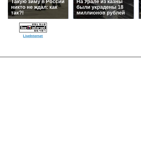
Такую зиму в России
На Урале из казны
никто не ждал: как
были украдены 18
так?!
миллионов рублей
LiveInternet