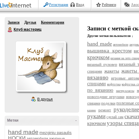
Регистрация
Вход
Рейтинги
Авос
Записи
Друзья
Комментарии
Записи с меткой ск
Клуб мастериц
Другие метки пользователя ↓
hand made
автомобили
ажурны
вышивка крестом
вя
крючком
вязание на лето спиц
вязаный 
вязаный пуловер
жакеты
жакеты
спицами
вязанию
игровые автом
спицами
кофточка
кофточка с
по вязанию
м
мастер-классы
новогодние игрушки
новогод
В друзья
поделки
полезные с
спицами
рукодели
ремонт
казино
руками
скача
сделай сам
Метки
-
узоры спиц
крючком
hand made
mezginiu pasaulis
НОСКИ
автомобили
ажурные