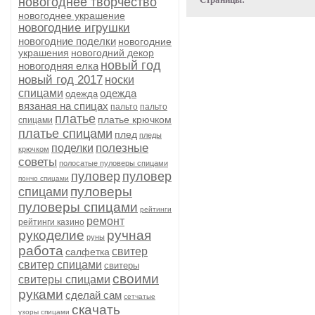
новогоднее творчество
новогоднее украшение
новогодние игрушки
новогодние поделки
новогодние
украшения
новогодний декор
новый год
новогодняя елка
новый год 2017
носки
спицами
одежда
одежда
вязаная на спицах
пальто
пальто
платье
платье крючком
спицами
платье спицами
плед
пледы
полезные
поделки
крючком
советы
полосатые пуловеры спицами
пуловер
пуловер
пончо спицами
пуловеры
спицами
пуловеры спицами
рейтинги
ремонт
рейтинги казино
рукоделие
ручная
руны
работа
свитер
салфетка
свитер спицами
свитеры
своими
свитеры спицами
руками
сделай сам
сетчатые
скачать
узоры спицами