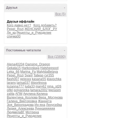
Друзья
-
Все (5)
Друзья оффлайн
Кого давно нет?
Кого добавить?
Pepel_Rozi
ЖЕНСКИЙ_БЛОГ_РУ
Ля_ка
Рецепты_и_Рукоделие
спичка00
Постоянные читатели
-
Все (15690)
Alena40204
Dansing_Dragon
Gekata15
Harkovskaja
Hatshepsoot
Leka_66
Marina_Fa
MatyldaBelaya
Pepel_Rozi
Svaril
Tatwas
cvr355
flash007
gelexxx
kasana55
klavochka
larans
larisa037
liliportnova
lozanna777
luda33
mary62
nina_st26
olfel
polyaninka
tamara2002
tgerasim
zalita
АПМ
Акулина-Килина
Валентина_Козлова
Вера_Мосунова
Галина_Викторовна
Жаннета
Зоя_Виноградова
Ин-яна
Ленусейка
Лидия_Алексеева
Луннаяяяяяя
ЛюдмилаВГ
Мотрена
Рецепты_и_Рукоделие