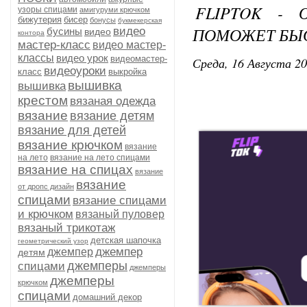
FLIPTOK - 
узоры спицами
амигуруми крючком
бижутерия
бисер
бонусы
букмекерская
ПОМОЖЕТ БЫС
видео
бусины
видео
контора
мастер-класс
видео мастер-
классы
видео урок
видеомастер-
Среда, 16 Августа 20
видеоуроки
класс
выкройка
вышивка
вышивка
крестом
вязаная одежда
вязание
вязание детям
вязание для детей
вязание крючком
вязание
на лето
вязание на лето спицами
вязание на спицах
вязание
вязание
от дропс дизайн
спицами
вязание спицами
и крючком
вязаный пуловер
вязаный трикотаж
детская шапочка
геометрический узор
джемпер
джемпер
детям
джемперы
спицами
джемперы
джемперы
крючком
спицами
домашний декор