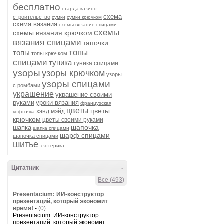
бесплатно
старда казино
схема
строительство
сумки
сумки крючком
схема вязания
схемы вязание спицами
схемы
схемы вязания крючком
вязания спицами
тапочки
топы
топы
топы крючком
спицами
туника
туника спицами
узоры
узоры крючком
узоры
узоры спицами
с ромбами
украшение
украшение своими
руками
уроки вязания
французская
цветы
цветы
хэнд мэйд
кофточка
крючком
цветы своими руками
шапочка
шапка
шапка спицами
шарф спицами
шапочка спицами
шитье
эзотерика
Цитатник
-
Все (493)
Presentacium: ИИ‑конструктор
презентаций, который экономит
время!
-
(0)
Presentacium: ИИ‑конструктор
презентаций, который экономит