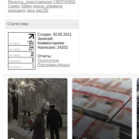
Рецепты_приготовления
СВЕРЧОК50
Симба
ТаМин
ирина_климкина
иринамур
чара
ява100
Статистика
-
Создан: 30.05.2011
Записей:
Комментариев:
Написано: 24202
Отчеты:
Посетители
Поисковые фразы