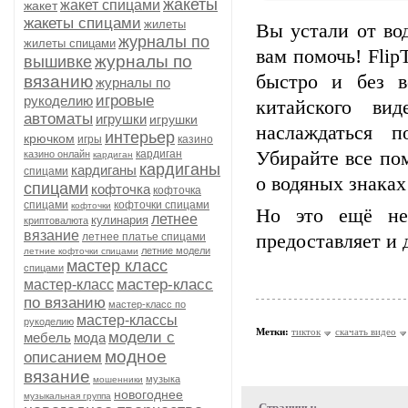
жакеты
жакет спицами
жакет
жакеты спицами
жилеты
Вы устали от во
журналы по
жилеты спицами
вам помочь! Flip
журналы по
вышивке
быстро и без в
вязанию
журналы по
игровые
рукоделию
китайского ви
автоматы
игрушки
игрушки
наслаждаться 
интерьер
крючком
игры
казино
кардиган
Убирайте все пом
казино онлайн
кардиган
кардиганы
кардиганы
спицами
о водяных знаках
спицами
кофточка
кофточка
спицами
кофточки спицами
кофточки
Но это ещё не в
летнее
кулинария
криптовалюта
вязание
летнее платье спицами
предоставляет и 
летние модели
летние кофточки спицами
мастер класс
спицами
мастер-класс
мастер-класс
по вязанию
мастер-класс по
мастер-классы
рукоделию
Метки:
тикток
скачать видео
модели с
мебель
мода
модное
описанием
вязание
музыка
мошенники
новогоднее
музыкальная группа
Страницы: