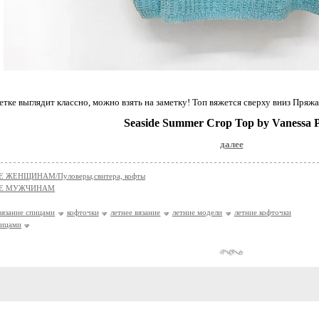
етке выглядит классно, можно взять на заметку! Топ вяжется сверху вниз Пряжа
Seaside Summer Crop Top by Vanessa P
далее
 ЖЕНЩИНАМ/Пуловеры,свитера, кофты
ИЕ МУЖЧИНАМ
вязание спицами
кофточки
летнее вязание
летние модели
летние кофточки
пицами