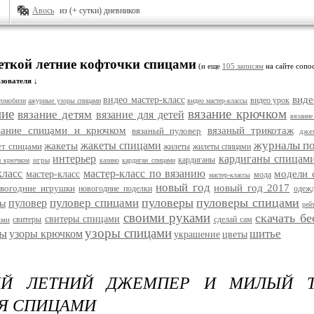
Авось
из (+ сутки) дневников
меткой летние кофточки спицами
(и еще
105 записям
на сайте сопос
зователя ↓
виде
видео мастер-класс
видео урок
томобили
ажурные узоры спицами
видео мастер-классы
ние
вязание крючком
вязание детям
вязание для детей
вязание
зание спицами и крючком
вязаный трикотаж
вязаный пуловер
дже
журналы п
жакеты спицами
жакеты
ет спицами
жилеты
жилеты спицами
интерьер
кардиганы спицам
кардиганы
игры
и крючком
казино
кардиган спицами
класс
мастер-класс по вязанию
модели 
мастер-класс
мода
мастер-классы
новый год
новый год 2017
вогодние игрушки
новогодние поделки
одежд
пуловеры
пуловеры спицами
пуловер спицами
пуловер
ты
рей
своими руками
скачать б
свитеры спицами
свитеры
сделай сам
ами
узоры спицами
ры
шитье
узоры крючком
украшение
цветы
Й ЛЕТНИЙ ДЖЕМПЕР И МИЛЫЙ Т
Я СПИЦАМИ