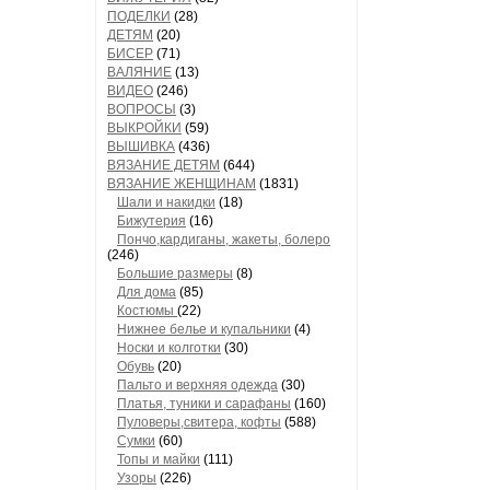
ПОДЕЛКИ
(28)
ДЕТЯМ
(20)
БИСЕР
(71)
ВАЛЯНИЕ
(13)
ВИДЕО
(246)
ВОПРОСЫ
(3)
ВЫКРОЙКИ
(59)
ВЫШИВКА
(436)
ВЯЗАНИЕ ДЕТЯМ
(644)
ВЯЗАНИЕ ЖЕНЩИНАМ
(1831)
Шали и накидки
(18)
Бижутерия
(16)
Пончо,кардиганы, жакеты, болеро
(246)
Большие размеры
(8)
Для дома
(85)
Костюмы
(22)
Нижнее белье и купальники
(4)
Носки и колготки
(30)
Обувь
(20)
Пальто и верхняя одежда
(30)
Платья, туники и сарафаны
(160)
Пуловеры,свитера, кофты
(588)
Сумки
(60)
Топы и майки
(111)
Узоры
(226)