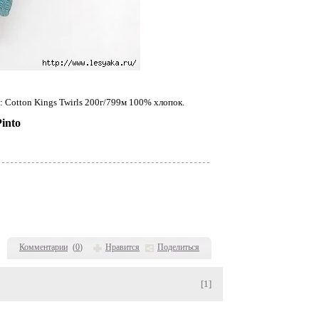
: Cotton Kings Twirls 200г/799м 100% хлопок.
into
Комментарии
(
0
)
Нравится
Поделиться
[1]