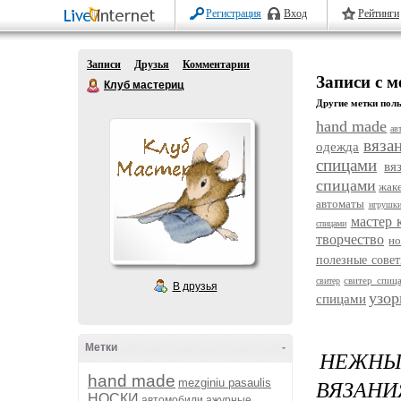
Регистрация
Вход
Рейтинги
Записи
Друзья
Комментарии
Записи с 
Клуб мастериц
Другие метки поль
hand made
ав
вяза
одежда
спицами
вя
спицами
жак
автоматы
игрушк
мастер 
спицами
творчество
но
полезные сове
свитер спиц
свитер
В друзья
узо
спицами
Метки
-
НЕЖНЫ
hand made
ВЯЗАНИ
mezginiu pasaulis
НОСКИ
автомобили
ажурные