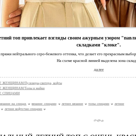
летний топ привлекает взгляды своим ажурным узором "пав
складками "клоке".
 пряжи нейтрального серо-бежевого оттенка, что делает его прекрасным выб
На схеме красной линией выделена зона склад
далее
 ЖЕНЩИНАМ/Пуловеры,свитера, кофты
Е ЖЕНЩИНАМ/Топы и майки
Е СПИЦАМИ
вязание на спицах
вязание спицами
летнее вязание
топы спицами
летние
летние кофточки спицами