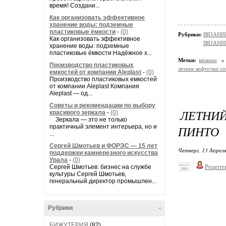
время! Создани...
Как организовать эффективное
хранение воды: подземные
пластиковые ёмкости
-
(0)
Рубрики:
ВЯЗАНИ
Как организовать эффективное
ВЯЗАНИ
хранение воды: подземные
пластиковые ёмкости Надёжное х...
Метки:
вязание
Производство пластиковых
летние кофточки с
емкостей от компании Aleplast
-
(0)
Производство пластиковых емкостей
от компании Aleplast Компания
Aleplast — од...
Советы и рекомендации по выбору
ЛЕТНИ
красивого зеркала
-
(0)
Зеркала — это не только
практичный элемент интерьера, но и
ПИНТО
...
Сергей Шмотьев и ФОРЭС — 15 лет
Четверг, 13 Апреля
поддержки камнерезного искусства
Урала
-
(0)
Рецепт
Сергей Шмотьев: бизнес на службе
культуры Сергей Шмотьев,
генеральный директор промышлен...
Рубрики
-
БИЖУТЕРИЯ
(82)