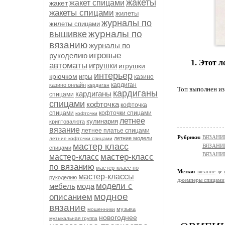
жакеты
жакет спицами
жакет
жакеты спицами
жилеты
журналы по
жилеты спицами
журналы по
вышивке
вязанию
журналы по
игровые
рукоделию
1. Этот 
автоматы
игрушки
игрушки
интерьер
крючком
игры
казино
кардиган
казино онлайн
кардиган
Топ выполнен из
кардиганы
кардиганы
спицами
спицами
кофточка
кофточка
спицами
кофточки спицами
кофточки
летнее
кулинария
криптовалюта
вязание
летнее платье спицами
Рубрики:
ВЯЗАНИЕ
летние модели
летние кофточки спицами
мастер класс
ВЯЗАНИ
спицами
ВЯЗАНИ
мастер-класс
мастер-класс
по вязанию
мастер-класс по
Метки:
вязание
мастер-классы
рукоделию
джемперы спицами
модели с
мебель
мода
модное
описанием
вязание
музыка
мошенники
новогоднее
музыкальная группа