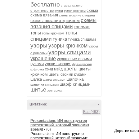
бесплатно
старда казино
схема
строительство
сумки
сумки крючком
схема вязания
схемы вязание спицами
схемы
схемы вязания крючком
вязания спицами
тапочки
топы
топы
топы крючком
спицами
туника
туника спицами
узоры
узоры крючком
узоры
узоры спицами
с ромбами
украшение
украшение своими
руками
уроки вязания
французская
цветы
цветы
хэнд мэйд
кофточка
крючком
цветы своими руками
шапочка
шапка
шапка спицами
шарф спицами
шапочка спицами
шитье
эзотерика
Цитатник
-
Все (493)
Presentacium: ИИ‑конструктор
презентаций, который экономит
время!
-
(0)
Дорогие масте
Presentacium: ИИ‑конструктор
презентаций, который экономит