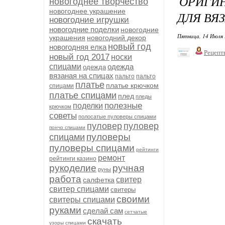
ОРИГИН
новогоднее творчество
новогоднее украшение
ДЛЯ ВЯ
новогодние игрушки
новогодние поделки
новогодние
Пятница, 14 Июля 
украшения
новогодний декор
новый год
новогодняя елка
Рецепт
новый год 2017
носки
спицами
одежда
одежда
вязаная на спицах
пальто
пальто
платье
платье крючком
спицами
платье спицами
плед
пледы
полезные
поделки
крючком
советы
полосатые пуловеры спицами
пуловер
пуловер
пончо спицами
пуловеры
спицами
пуловеры спицами
рейтинги
ремонт
рейтинги казино
рукоделие
ручная
руны
работа
свитер
салфетка
свитер спицами
свитеры
своими
свитеры спицами
руками
сделай сам
сетчатые
скачать
узоры спицами