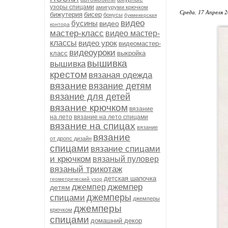
узоры спицами
амигуруми крючком
Среда, 17 Апреля 2
бижутерия
бисер
бонусы
букмекерская
видео
бусины
видео
контора
мастер-класс
видео мастер-
классы
видео урок
видеомастер-
видеоуроки
класс
выкройка
вышивка
вышивка
крестом
вязаная одежда
вязание
вязание детям
вязание для детей
вязание крючком
вязание
на лето
вязание на лето спицами
вязание на спицах
вязание
вязание
от дропс дизайн
спицами
вязание спицами
и крючком
вязаный пуловер
вязаный трикотаж
детская шапочка
геометрический узор
джемпер
джемпер
детям
джемперы
спицами
джемперы
джемперы
крючком
спицами
домашний декор