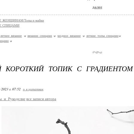
далее
Е ЖЕНЩИНАМ/Топы и майки
Е СПИЦАМИ
летнее вязание
вязание спицами
модное вязание
летние топы спицами
пицами
Й КОРОТКИЙ ТОПИК С ГРАДИЕНТОМ
 2023 г. 07:52
+ в цитатник
ы_и_Рукоделие
все записи автора