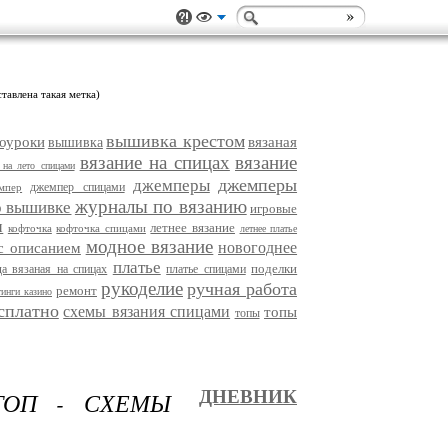
тавлена такая метка)
вышивка крестом
оуроки
вязаная
вышивка
вязание на спицах
вязание
 на лето спицами
джемперы
джемперы
джемпер спицами
мпер
журналы по вязанию
о вышивке
игровые
и
летнее вязание
кофточка
кофточка спицами
летнее платье
модное вязание
новогоднее
с описанием
платье
поделки
а вязаная на спицах
платье спицами
рукоделие
ручная работа
ремонт
тинги казино
есплатно
схемы вязания спицами
топы
топы
ОП - СХЕМЫ
ДНЕВНИК