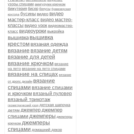
узоры спицами
амигуруми крючком
бижутерия
бисер
бонусы
букмекерская
видео
бусины
видео
контора
мастер-класс
видео мастер-
классы
видео урок
видеомастер-
видеоуроки
класс
выкройка
вышивка
вышивка
крестом
вязаная одежда
вязание
вязание детям
вязание для детей
вязание крючком
вязание
на лето
вязание на лето спицами
вязание на спицах
вязание
вязание
от дропс дизайн
спицами
вязание спицами
и крючком
вязаный пуловер
вязаный трикотаж
детская шапочка
геометрический узор
джемпер
джемпер
детям
джемперы
спицами
джемперы
джемперы
крючком
спицами
домашний декор