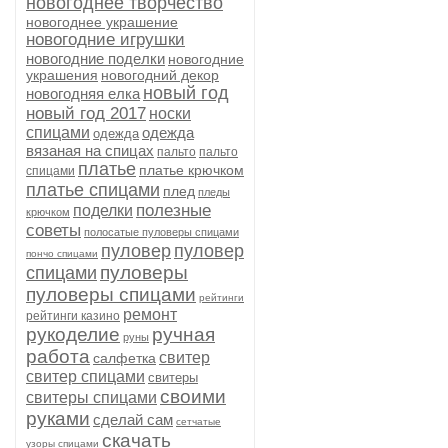
новогоднее творчество
новогоднее украшение
новогодние игрушки
новогодние поделки
новогодние
украшения
новогодний декор
новый год
новогодняя елка
новый год 2017
носки
спицами
одежда
одежда
вязаная на спицах
пальто
пальто
платье
платье крючком
спицами
платье спицами
плед
пледы
полезные
поделки
крючком
советы
полосатые пуловеры спицами
пуловер
пуловер
пончо спицами
пуловеры
спицами
пуловеры спицами
рейтинги
ремонт
рейтинги казино
рукоделие
ручная
руны
работа
свитер
салфетка
свитер спицами
свитеры
своими
свитеры спицами
руками
сделай сам
сетчатые
скачать
узоры спицами