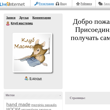
Регистрация
Вход
Рейтинги
Авос
Записи
Друзья
Комментарии
Добро пожа
Клуб мастериц
Присоединя
получать са
В друзья
Метки
-
Страницы:
hand made
mezginiu pasaulis
НОСКИ
автомобили
ажурные