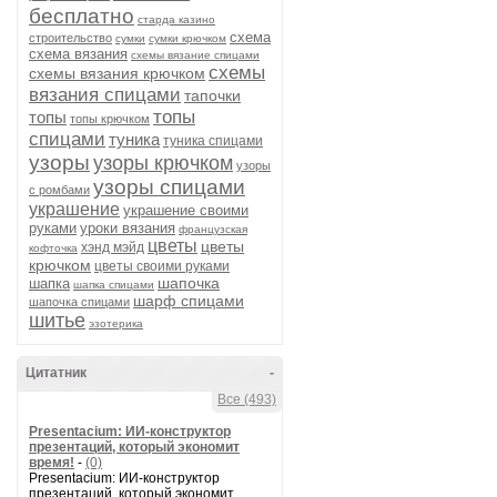
бесплатно
старда казино
схема
строительство
сумки
сумки крючком
схема вязания
схемы вязание спицами
схемы
схемы вязания крючком
вязания спицами
тапочки
топы
топы
топы крючком
спицами
туника
туника спицами
узоры
узоры крючком
узоры
узоры спицами
с ромбами
украшение
украшение своими
руками
уроки вязания
французская
цветы
цветы
хэнд мэйд
кофточка
крючком
цветы своими руками
шапочка
шапка
шапка спицами
шарф спицами
шапочка спицами
шитье
эзотерика
Цитатник
-
Все (493)
Presentacium: ИИ‑конструктор
презентаций, который экономит
время!
-
(0)
Presentacium: ИИ‑конструктор
презентаций, который экономит