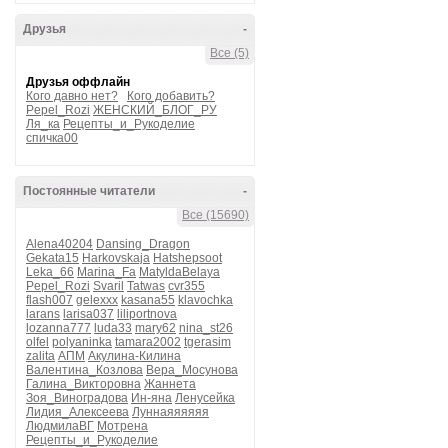
Друзья
-
Все (5)
Друзья оффлайн
Кого давно нет?
Кого добавить?
Pepel_Rozi
ЖЕНСКИЙ_БЛОГ_РУ
Ля_ка
Рецепты_и_Рукоделие
спичка00
Постоянные читатели
-
Все (15690)
Alena40204
Dansing_Dragon
Gekata15
Harkovskaja
Hatshepsoot
Leka_66
Marina_Fa
MatyldaBelaya
Pepel_Rozi
Svaril
Tatwas
cvr355
flash007
gelexxx
kasana55
klavochka
larans
larisa037
liliportnova
lozanna777
luda33
mary62
nina_st26
olfel
polyaninka
tamara2002
tgerasim
zalita
АПМ
Акулина-Килина
Валентина_Козлова
Вера_Мосунова
Галина_Викторовна
Жаннета
Зоя_Виноградова
Ин-яна
Ленусейка
Лидия_Алексеева
Луннаяяяяяя
ЛюдмилаВГ
Мотрена
Рецепты_и_Рукоделие