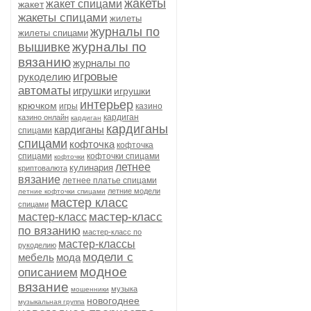
жакеты
жакет спицами
жакет
жакеты спицами
жилеты
журналы по
жилеты спицами
журналы по
вышивке
вязанию
журналы по
игровые
рукоделию
автоматы
игрушки
игрушки
интерьер
крючком
игры
казино
кардиган
казино онлайн
кардиган
кардиганы
кардиганы
спицами
спицами
кофточка
кофточка
спицами
кофточки спицами
кофточки
летнее
кулинария
криптовалюта
вязание
летнее платье спицами
летние модели
летние кофточки спицами
мастер класс
спицами
мастер-класс
мастер-класс
по вязанию
мастер-класс по
мастер-классы
рукоделию
модели с
мебель
мода
модное
описанием
вязание
музыка
мошенники
новогоднее
музыкальная группа