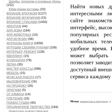
Шарфы, перчатки и головные уборы
(152)
Найти новых др
Юбки,брюки,костюмы
(33)
интересными лю
ВЯЗАНИЕ КРЮЧКОМ
(1127)
ВЯЗАНИЕ МУЖЧИНАМ
(15)
сайте знакомст
ВЯЗАНИЕ СПИЦАМИ
(1450)
ДЕКУПАЖ
(44)
интерфейс, высо
ДЛЯ ДОМА
(184)
популярных ре
ДЛЯ ЖИВОТНЫХ
(10)
ДЛЯ МУЖЧИН
(58)
мобильных теле
ЖУРНАЛЫ,КНИГИ
(1658)
удобное время. 
ИГРУШКИ СВОИМИ РУКАМИ
(108)
ИНТЕРЬЕР, РЕМОНТ
(128)
может выбрать 
КВИЛЛИНГ
(15)
КУЛИНАРИЯ
(79)
позволяет заводи
ЛЕПКА
(35)
доступный внешн
МАСТЕР-КЛАССЫ
(398)
МЕБЕЛЬ
(15)
сервиса каждому
МУЖСКАЯ РАБОТА
(17)
МЫЛОВАРЕНИЕ
(16)
НА ПРОДАЖУ
(26)
ОРИГАМИ
(5)
ОТ АДМИНА
(14)
ПЛЕТЕНИЕ
(16)
Метки:
знакомства в интернете
ПОХВАСТУШКИ
(45)
ПРАЗДНИЧНОЕ ТВОРЧЕСТВО
(184)
Новогодне-рождественское