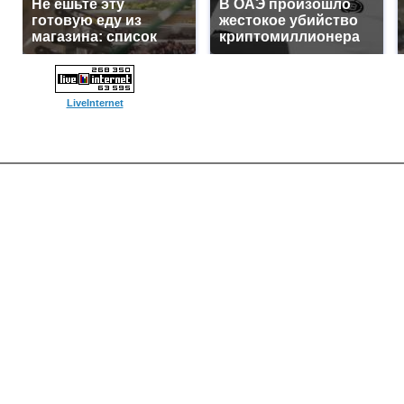
Не ешьте эту
В ОАЭ произошло
готовую еду из
жестокое убийство
магазина: список
криптомиллионера
LiveInternet