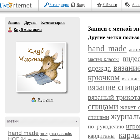
Регистрация
Вход
Рейтинги
Авос
Записи
Друзья
Комментарии
Записи с меткой зн
Клуб мастериц
Другие метки пользо
hand made
авто
виде
мастер-классы
вязани
одежда
крючком
вязание
вязание спиц
вязаный трикот
В друзья
спицами
жакет 
журнал
спицами
Метки
-
игро
по рукоделию
hand made
карди
mezginiu pasaulis
кардиганы
НОСКИ
автомобили
ажурные