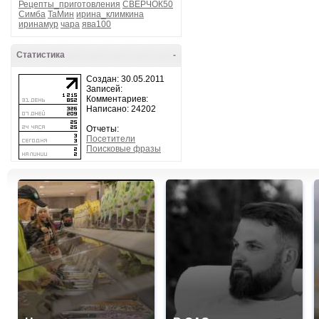
Рецепты_приготовления
СВЕРЧОК50
Симба
ТаМин
ирина_климкина
иринамур
чара
ява100
Статистика
-
Создан: 30.05.2011
Записей:
Комментариев:
Написано: 24202
Отчеты:
Посетители
Поисковые фразы