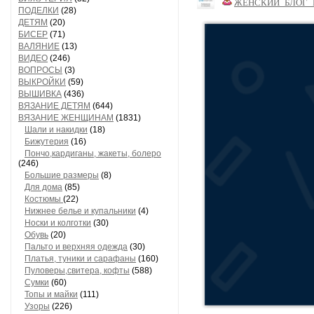
ЖЕНСКИЙ_БЛОГ_
ПОДЕЛКИ
(28)
ДЕТЯМ
(20)
БИСЕР
(71)
ВАЛЯНИЕ
(13)
ВИДЕО
(246)
ВОПРОСЫ
(3)
ВЫКРОЙКИ
(59)
ВЫШИВКА
(436)
ВЯЗАНИЕ ДЕТЯМ
(644)
ВЯЗАНИЕ ЖЕНЩИНАМ
(1831)
Шали и накидки
(18)
Бижутерия
(16)
Пончо,кардиганы, жакеты, болеро
(246)
Большие размеры
(8)
Для дома
(85)
Костюмы
(22)
Нижнее белье и купальники
(4)
Носки и колготки
(30)
Обувь
(20)
Пальто и верхняя одежда
(30)
Платья, туники и сарафаны
(160)
Пуловеры,свитера, кофты
(588)
Сумки
(60)
Топы и майки
(111)
Узоры
(226)