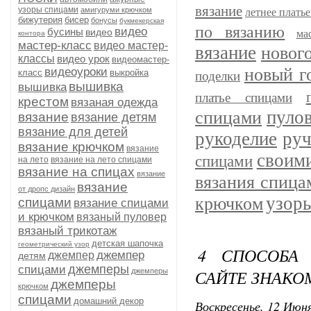
вязание
узоры спицами
амигуруми крючком
летнее плать
бижутерия
бисер
бонусы
букмекерская
по вязанию
видео
бусины
видео
ма
контора
мастер-класс
видео мастер-
вязание
новог
классы
видео урок
видеомастер-
новый г
видеоуроки
класс
выкройка
поделки
вышивка
вышивка
платье спицами
крестом
вязаная одежда
спицами
пуло
вязание
вязание детям
вязание для детей
рукоделие
руч
вязание крючком
вязание
своим
спицами
на лето
вязание на лето спицами
вязание на спицах
вязание
вязания спица
вязание
от дропс дизайн
узор
крючком
спицами
вязание спицами
и крючком
вязаный пуловер
вязаный трикотаж
детская шапочка
геометрический узор
4 СПОСОБА
джемпер
джемпер
детям
джемперы
спицами
САЙТЕ ЗНАКО
джемперы
джемперы
крючком
спицами
домашний декор
Воскресенье, 12 Июня