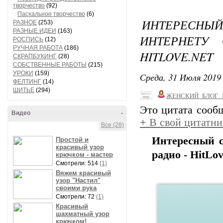
творчество
(92)
Пасхальное творчество
(6)
ИНТЕРЕСН
РАЗНОЕ
(253)
РАЗНЫЕ ИДЕИ
(163)
ИНТЕРНЕТУ
РОСПИСЬ
(12)
РУЧНАЯ РАБОТА
(186)
HITLOVE.NET
СКРАПБУКИНГ
(28)
СОБСТВЕННЫЕ РАБОТЫ
(215)
УРОКИ
(159)
Среда, 31 Июля 2019 
ФЕЛТИНГ
(14)
ШИТЬЕ
(294)
ЖЕНСКИЙ_БЛОГ_
Это цитата соо
Видео
-
+
В свой цитатни
Все (28)
Интересный с
Простой и
красивый узор
радио - HitLov
крючком - мастер
Смотрели: 514
(1)
Вяжем красивый
узор "Настил"
своими рука
Смотрели: 72
(1)
Красивый
шахматный узор
крючком!