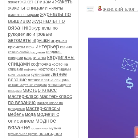
жакеты
жакет спицами
жакет
жакеты спицами
жилеты
ЖЕНСКИЙ_БЛОГ_
журналы по
жилеты спицами
журналы по
вышивке
вязанию
журналы по
игровые
рукоделию
автоматы
игрушки
игрушки
интерьер
крючком
игры
казино
кардиган
казино онлайн
кардиган
кардиганы
кардиганы
спицами
спицами
кофточка
кофточка
спицами
кофточки спицами
кофточки
летнее
кулинария
криптовалюта
вязание
летнее платье спицами
летние модели
летние кофточки спицами
мастер класс
спицами
мастер-класс
мастер-класс
по вязанию
мастер-класс по
мастер-классы
рукоделию
модели с
мебель
мода
модное
описанием
вязание
музыка
мошенники
новогоднее
музыкальная группа