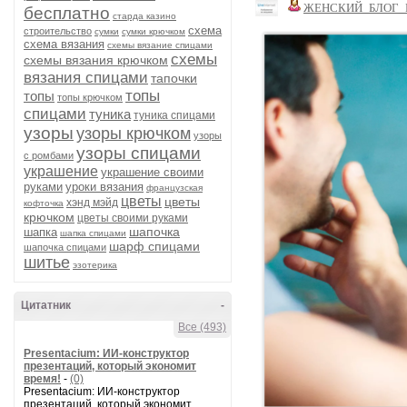
ЖЕНСКИЙ_БЛОГ_
бесплатно
старда казино
схема
строительство
сумки
сумки крючком
схема вязания
схемы вязание спицами
схемы
схемы вязания крючком
вязания спицами
тапочки
топы
топы
топы крючком
спицами
туника
туника спицами
узоры
узоры крючком
узоры
узоры спицами
с ромбами
украшение
украшение своими
руками
уроки вязания
французская
цветы
цветы
хэнд мэйд
кофточка
крючком
цветы своими руками
шапочка
шапка
шапка спицами
шарф спицами
шапочка спицами
шитье
эзотерика
Цитатник
-
Все (493)
Presentacium: ИИ‑конструктор
презентаций, который экономит
время!
-
(0)
Presentacium: ИИ‑конструктор
презентаций, который экономит