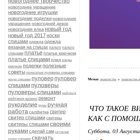
новогоднее творчество
новогоднее украшение
новогодние игрушки
новогодние поделки
новогодние
украшения
новогодний декор
новый год
новогодняя елка
новый год 2017
носки
спицами
одежда
одежда
вязаная на спицах
пальто
пальто
платье
платье крючком
спицами
платье спицами
плед
пледы
полезные
поделки
крючком
советы
полосатые пуловеры спицами
пуловер
пуловер
Метки:
знакомства
знакомства 
пончо спицами
пуловеры
спицами
пуловеры спицами
рейтинги
ремонт
рейтинги казино
рукоделие
ручная
ЧТО ТАКОЕ В
руны
работа
свитер
салфетка
КАК С ПОМОЩ
свитер спицами
свитеры
своими
свитеры спицами
Суббота, 03 Августа
руками
сделай сам
сетчатые
скачать
узоры спицами