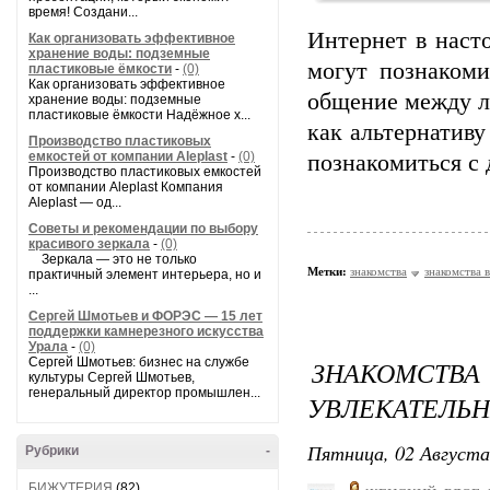
время! Создани...
Интернет в наст
Как организовать эффективное
хранение воды: подземные
могут познакоми
пластиковые ёмкости
-
(0)
Как организовать эффективное
общение между л
хранение воды: подземные
пластиковые ёмкости Надёжное х...
как альтернативу
Производство пластиковых
емкостей от компании Aleplast
-
(0)
познакомиться с
Производство пластиковых емкостей
от компании Aleplast Компания
Aleplast — од...
Советы и рекомендации по выбору
красивого зеркала
-
(0)
Зеркала — это не только
Метки:
знакомства
знакомства 
практичный элемент интерьера, но и
...
Сергей Шмотьев и ФОРЭС — 15 лет
поддержки камнерезного искусства
Урала
-
(0)
Сергей Шмотьев: бизнес на службе
ЗНАКОМСТВА 
культуры Сергей Шмотьев,
генеральный директор промышлен...
УВЛЕКАТЕЛЬН
Пятница, 02 Августа
Рубрики
-
БИЖУТЕРИЯ
(82)