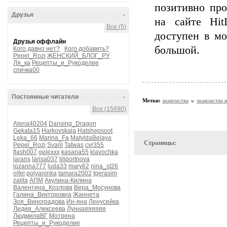
позитивно про
Друзья
-
на сайте Hit
Все (5)
доступен в мо
Друзья оффлайн
большой.
Кого давно нет?
Кого добавить?
Pepel_Rozi
ЖЕНСКИЙ_БЛОГ_РУ
Ля_ка
Рецепты_и_Рукоделие
спичка00
Постоянные читатели
-
Метки:
знакомства
знакомства 
Все (15690)
Alena40204
Dansing_Dragon
Gekata15
Harkovskaja
Hatshepsoot
Leka_66
Marina_Fa
MatyldaBelaya
Страницы:
Pepel_Rozi
Svaril
Tatwas
cvr355
flash007
gelexxx
kasana55
klavochka
larans
larisa037
liliportnova
lozanna777
luda33
mary62
nina_st26
olfel
polyaninka
tamara2002
tgerasim
zalita
АПМ
Акулина-Килина
Валентина_Козлова
Вера_Мосунова
Галина_Викторовна
Жаннета
Зоя_Виноградова
Ин-яна
Ленусейка
Лидия_Алексеева
Луннаяяяяяя
ЛюдмилаВГ
Мотрена
Рецепты_и_Рукоделие