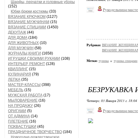
Шарфы, перчатки и головные уборы
(152)
Рукодельница-маст
Юбки,брюки,костюмы
(33)
ВЯЗАНИЕ КРЮЧКОМ
(1127)
ВЯЗАНИЕ МУЖЧИНАМ
(15)
ВЯЗАНИЕ СПИЦАМИ
(1450)
ДЕКУПАЖ
(44)
ДЛЯ ДОМА
(184)
ДЛЯ ЖИВОТНЫХ
(10)
Рубрики:
ВЯЗАНИЕ ЖЕНЩИНАМ/П
ДЛЯ МУЖЧИН
(58)
ВЯЗАНИЕ ЖЕНЩИНАМ/Пл
ЖУРНАЛЫ,КНИГИ
(1658)
ИГРУШКИ СВОИМИ РУКАМИ
(108)
Метки:
туника
туника спицами
ИНТЕРЬЕР, РЕМОНТ
(128)
КВИЛЛИНГ
(15)
КУЛИНАРИЯ
(79)
ЛЕПКА
(35)
МАСТЕР-КЛАССЫ
(398)
БЕЗРУКАВКА
МЕБЕЛЬ
(15)
МУЖСКАЯ РАБОТА
(17)
МЫЛОВАРЕНИЕ
(16)
Четверг, 03 Января 2013 г. 18:04
НА ПРОДАЖУ
(26)
Рукодельница-маст
ОРИГАМИ
(5)
ОТ АДМИНА
(14)
ПЛЕТЕНИЕ
(16)
ПОХВАСТУШКИ
(45)
ПРАЗДНИЧНОЕ ТВОРЧЕСТВО
(184)
Новогодне-рождественское