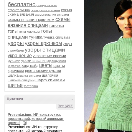
бесплатно
старда казино
схема
строительство
сумки
сумки крючком
схема вязания
схемы вязание спицами
схемы
схемы вязания крючком
вязания спицами
тапочки
топы
топы
топы крючком
спицами
туника
туника спицами
узоры
узоры крючком
узоры
узоры спицами
с ромбами
украшение
украшение своими
руками
уроки вязания
французская
цветы
цветы
хэнд мэйд
кофточка
крючком
цветы своими руками
шапочка
шапка
шапка спицами
шарф спицами
шапочка спицами
шитье
эзотерика
Цитатник
-
Все (493)
Presentacium: ИИ‑конструктор
презентаций, который экономит
время!
-
(0)
Presentacium: ИИ‑конструктор
презентаций, который экономит