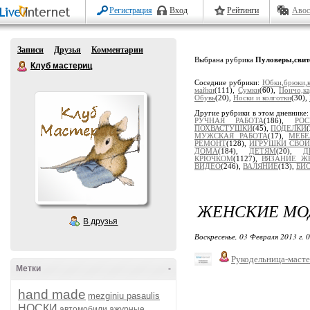
Регистрация
Вход
Рейтинги
Авос
Записи
Друзья
Комментарии
Выбрана рубрика
Пуловеры,свит
Клуб мастериц
Соседние рубрики:
Юбки,брюки,
майки
(111),
Сумки
(60),
Пончо,ка
Обувь
(20),
Носки и колготки
(30),
Другие рубрики в этом дневнике
РУЧНАЯ РАБОТА
(186),
РОС
ПОХВАСТУШКИ
(45),
ПОДЕЛКИ
МУЖСКАЯ РАБОТА
(17),
МЕБЕ
РЕМОНТ
(128),
ИГРУШКИ СВО
ДОМА
(184),
ДЕТЯМ
(20),
Д
КРЮЧКОМ
(1127),
ВЯЗАНИЕ 
ВИДЕО
(246),
ВАЛЯНИЕ
(13),
БИ
ЖЕНСКИЕ МО
В друзья
Воскресенье, 03 Февраля 2013 г. 
Рукодельница-маст
Метки
-
hand made
mezginiu pasaulis
НОСКИ
автомобили
ажурные