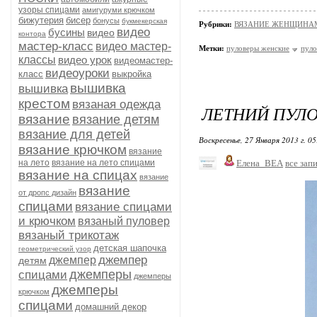
узоры спицами
амигуруми крючком
бижутерия
бисер
бонусы
букмекерская
Рубрики:
ВЯЗАНИЕ ЖЕНЩИНАМ/П
видео
бусины
видео
контора
мастер-класс
видео мастер-
Метки:
пуловеры женские
пуло
классы
видео урок
видеомастер-
видеоуроки
класс
выкройка
вышивка
вышивка
крестом
вязаная одежда
ЛЕТНИЙ ПУЛ
вязание
вязание детям
вязание для детей
Воскресенье, 27 Января 2013 г. 0
вязание крючком
вязание
на лето
вязание на лето спицами
Елена_ВЕА
все зап
вязание на спицах
вязание
вязание
от дропс дизайн
спицами
вязание спицами
и крючком
вязаный пуловер
вязаный трикотаж
детская шапочка
геометрический узор
джемпер
джемпер
детям
джемперы
спицами
джемперы
джемперы
крючком
спицами
домашний декор