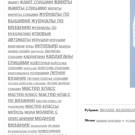
жакеты
жакет спицами
жакет
жакеты спицами
жилеты
журналы по
жилеты спицами
журналы по
вышивке
вязанию
журналы по
игровые
рукоделию
автоматы
игрушки
игрушки
интерьер
крючком
игры
казино
кардиган
казино онлайн
кардиган
кардиганы
кардиганы
спицами
спицами
кофточка
кофточка
спицами
кофточки спицами
кофточки
летнее
кулинария
криптовалюта
вязание
летнее платье спицами
летние модели
летние кофточки спицами
мастер класс
спицами
мастер-класс
мастер-класс
по вязанию
мастер-класс по
мастер-классы
рукоделию
Рубрики:
ВЯЗАНИЕ ЖЕНЩИНАМ/П
модели с
мебель
мода
модное
описанием
Метки:
вязание крючком
пулов
вязание
музыка
мошенники
новогоднее
музыкальная группа