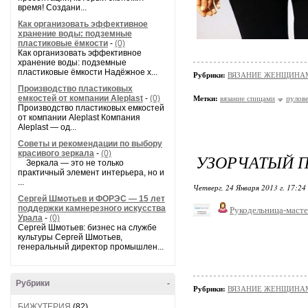
время! Создани...
Как организовать эффективное
хранение воды: подземные
пластиковые ёмкости
-
(0)
Как организовать эффективное
хранение воды: подземные
пластиковые ёмкости Надёжное х...
Рубрики:
ВЯЗАНИЕ ЖЕНЩИНАМ/П
Производство пластиковых
емкостей от компании Aleplast
-
(0)
Метки:
вязание спицами
пулов
Производство пластиковых емкостей
от компании Aleplast Компания
Aleplast — од...
Советы и рекомендации по выбору
красивого зеркала
-
(0)
УЗОРЧАТЫЙ 
Зеркала — это не только
практичный элемент интерьера, но и
...
Четверг, 24 Января 2013 г. 17:24
Сергей Шмотьев и ФОРЭС — 15 лет
поддержки камнерезного искусства
Рукодельница-маст
Урала
-
(0)
Сергей Шмотьев: бизнес на службе
культуры Сергей Шмотьев,
генеральный директор промышлен...
Рубрики
-
Рубрики:
ВЯЗАНИЕ ЖЕНЩИНАМ/П
БИЖУТЕРИЯ
(82)