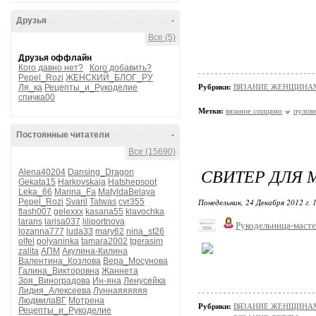
Друзья
-
Все (5)
Друзья оффлайн
Кого давно нет?
Кого добавить?
Pepel_Rozi
ЖЕНСКИЙ_БЛОГ_РУ
Ля_ка
Рецепты_и_Рукоделие
Рубрики:
ВЯЗАНИЕ ЖЕНЩИНАМ/П
спичка00
Метки:
вязание спицами
пулов
Постоянные читатели
-
Все (15690)
СВИТЕР ДЛЯ 
Alena40204
Dansing_Dragon
Gekata15
Harkovskaja
Hatshepsoot
Leka_66
Marina_Fa
MatyldaBelaya
Pepel_Rozi
Svaril
Tatwas
cvr355
Понедельник, 24 Декабря 2012 г. 
flash007
gelexxx
kasana55
klavochka
larans
larisa037
liliportnova
Рукодельница-маст
lozanna777
luda33
mary62
nina_st26
olfel
polyaninka
tamara2002
tgerasim
zalita
АПМ
Акулина-Килина
Валентина_Козлова
Вера_Мосунова
Галина_Викторовна
Жаннета
Зоя_Виноградова
Ин-яна
Ленусейка
Лидия_Алексеева
Луннаяяяяяя
ЛюдмилаВГ
Мотрена
Рубрики:
ВЯЗАНИЕ ЖЕНЩИНАМ/П
Рецепты_и_Рукоделие