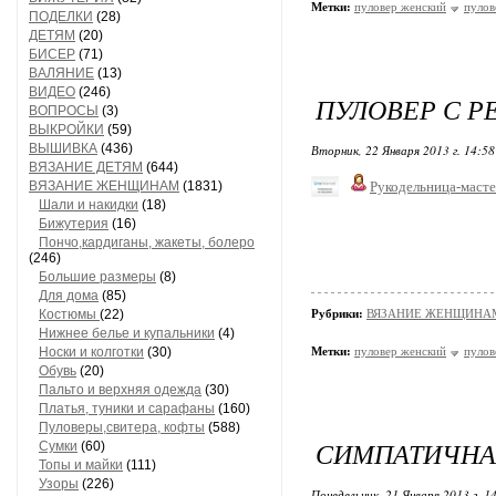
Метки:
пуловер женский
пулов
ПОДЕЛКИ
(28)
ДЕТЯМ
(20)
БИСЕР
(71)
ВАЛЯНИЕ
(13)
ВИДЕО
(246)
ПУЛОВЕР С 
ВОПРОСЫ
(3)
ВЫКРОЙКИ
(59)
ВЫШИВКА
(436)
Вторник, 22 Января 2013 г. 14:5
ВЯЗАНИЕ ДЕТЯМ
(644)
ВЯЗАНИЕ ЖЕНЩИНАМ
(1831)
Рукодельница-маст
Шали и накидки
(18)
Бижутерия
(16)
Пончо,кардиганы, жакеты, болеро
(246)
Большие размеры
(8)
Для дома
(85)
Костюмы
(22)
Рубрики:
ВЯЗАНИЕ ЖЕНЩИНАМ/П
Нижнее белье и купальники
(4)
Носки и колготки
(30)
Метки:
пуловер женский
пулов
Обувь
(20)
Пальто и верхняя одежда
(30)
Платья, туники и сарафаны
(160)
Пуловеры,свитера, кофты
(588)
СИМПАТИЧНА
Сумки
(60)
Топы и майки
(111)
Узоры
(226)
Понедельник, 21 Января 2013 г. 1