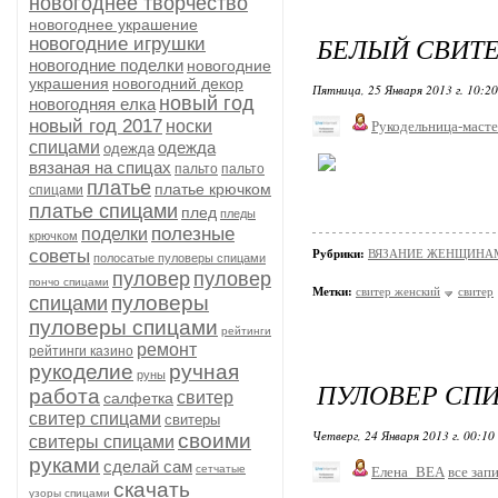
новогоднее творчество
новогоднее украшение
БЕЛЫЙ СВИТ
новогодние игрушки
новогодние поделки
новогодние
украшения
новогодний декор
Пятница, 25 Января 2013 г. 10:2
новый год
новогодняя елка
новый год 2017
носки
Рукодельница-маст
спицами
одежда
одежда
вязаная на спицах
пальто
пальто
платье
платье крючком
спицами
платье спицами
плед
пледы
полезные
поделки
крючком
советы
Рубрики:
ВЯЗАНИЕ ЖЕНЩИНАМ/П
полосатые пуловеры спицами
пуловер
пуловер
пончо спицами
Метки:
свитер женский
свитер
пуловеры
спицами
пуловеры спицами
рейтинги
ремонт
рейтинги казино
рукоделие
ручная
руны
ПУЛОВЕР СП
работа
свитер
салфетка
свитер спицами
свитеры
Четверг, 24 Января 2013 г. 00:10
своими
свитеры спицами
руками
сделай сам
сетчатые
Елена_ВЕА
все зап
скачать
узоры спицами