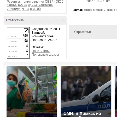
ВЯЗАНИЕ ДЕТЯМ
Рецепты_приготовления
СВЕРЧОК50
Симба
ТаМин
ирина_климкина
иринамур
чара
ява100
Метки:
свитер детский
свитер 
Статистика
-
Создан: 30.05.2011
Страницы:
Записей:
Комментариев:
Написано: 24202
Отчеты:
Посетители
Поисковые фразы
СМИ: В Химках на