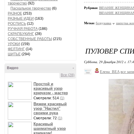
творчество
(92)
Рубрики:
ВЯЗАНИЕ ЖЕНЩИНАМ/П
Пасхальное творчество
(6)
ВЯЗАНИЕ ЖЕНЩИНАМ/Ш
РАЗНОЕ
(253)
РАЗНЫЕ ИДЕИ
(163)
Метки:
безрукавка
шапочка же
РОСПИСЬ
(12)
РУЧНАЯ РАБОТА
(186)
СКРАПБУКИНГ
(28)
СОБСТВЕННЫЕ РАБОТЫ
(215)
УРОКИ
(159)
ПУЛОВЕР СП
ФЕЛТИНГ
(14)
ШИТЬЕ
(294)
Суббота, 29 Декабря 2012 г. 17:
Видео
-
Елена_ВЕА
все зап
Все (28)
Простой и
красивый узор
крючком - мастер
Смотрели: 514
(1)
Вяжем красивый
узор "Настил"
своими рука
Смотрели: 72
(1)
Красивый
шахматный узор
крючком!