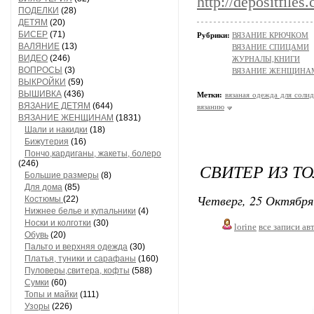
http://depositfiles
ПОДЕЛКИ
(28)
ДЕТЯМ
(20)
БИСЕР
(71)
Рубрики:
ВЯЗАНИЕ КРЮЧКОМ
ВАЛЯНИЕ
(13)
ВЯЗАНИЕ СПИЦАМИ
ВИДЕО
(246)
ЖУРНАЛЫ,КНИГИ
ВОПРОСЫ
(3)
ВЯЗАНИЕ ЖЕНЩИНА
ВЫКРОЙКИ
(59)
ВЫШИВКА
(436)
Метки:
вязаная одежда для соли
ВЯЗАНИЕ ДЕТЯМ
(644)
вязанию
ВЯЗАНИЕ ЖЕНЩИНАМ
(1831)
Шали и накидки
(18)
Бижутерия
(16)
Пончо,кардиганы, жакеты, болеро
(246)
СВИТЕР ИЗ Т
Большие размеры
(8)
Для дома
(85)
Четверг, 25 Октября
Костюмы
(22)
Нижнее белье и купальники
(4)
Носки и колготки
(30)
lorine
все записи ав
Обувь
(20)
Пальто и верхняя одежда
(30)
Платья, туники и сарафаны
(160)
Пуловеры,свитера, кофты
(588)
Сумки
(60)
Топы и майки
(111)
Узоры
(226)