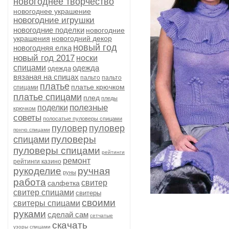
новогоднее творчество
новогоднее украшение
новогодние игрушки
новогодние поделки
новогодние
украшения
новогодний декор
новый год
новогодняя елка
новый год 2017
носки
спицами
одежда
одежда
вязаная на спицах
пальто
пальто
платье
платье крючком
спицами
платье спицами
плед
пледы
полезные
поделки
крючком
советы
полосатые пуловеры спицами
пуловер
пуловер
пончо спицами
пуловеры
спицами
пуловеры спицами
рейтинги
ремонт
рейтинги казино
рукоделие
ручная
руны
работа
свитер
салфетка
свитер спицами
свитеры
своими
свитеры спицами
руками
сделай сам
сетчатые
скачать
узоры спицами