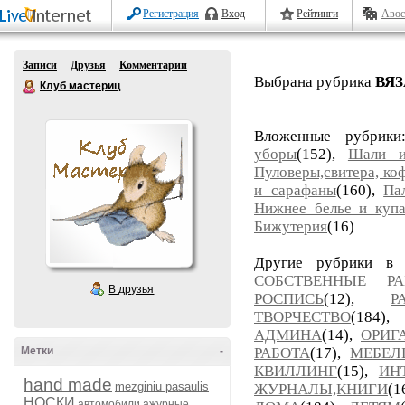
Регистрация
Вход
Рейтинги
Авос
Записи
Друзья
Комментарии
Выбрана рубрика
ВЯ
Клуб мастериц
Вложенные рубрик
уборы
(152),
Шали и
Пуловеры,свитера, ко
и сарафаны
(160),
Па
Нижнее белье и купа
Бижутерия
(16)
Другие рубрики в
СОБСТВЕННЫЕ РА
В друзья
РОСПИСЬ
(12),
Р
ТВОРЧЕСТВО
(184)
АДМИНА
(14),
ОРИГ
Метки
-
РАБОТА
(17),
МЕБЕЛ
КВИЛЛИНГ
(15),
ИН
hand made
mezginiu pasaulis
ЖУРНАЛЫ,КНИГИ
(
НОСКИ
автомобили
ажурные