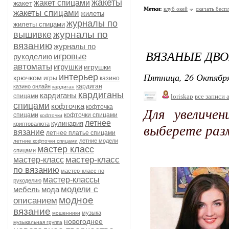
жакеты
жакет спицами
жакет
Метки:
клуб окей
скачать бесп
жакеты спицами
жилеты
журналы по
жилеты спицами
журналы по
вышивке
вязанию
журналы по
ВЯЗАНЫЕ ДВО
игровые
рукоделию
автоматы
игрушки
игрушки
Пятница, 26 Октября
интерьер
крючком
игры
казино
кардиган
казино онлайн
кардиган
кардиганы
кардиганы
спицами
loriskap
все записи 
спицами
кофточка
кофточка
Для увеличе
спицами
кофточки спицами
кофточки
летнее
кулинария
криптовалюта
выберете раз
вязание
летнее платье спицами
летние модели
летние кофточки спицами
мастер класс
спицами
мастер-класс
мастер-класс
по вязанию
мастер-класс по
мастер-классы
рукоделию
модели с
мебель
мода
модное
описанием
вязание
музыка
мошенники
новогоднее
музыкальная группа