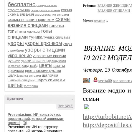
бесплатно
старда казино
Рубрики:
ВЯЗАНИЕ ЖЕНЩИНАМ/П
схема
строительство
сумки
сумки крючком
ВЯЗАНИЕ СПИЦАМИ
схема вязания
схемы вязание спицами
схемы
схемы вязания крючком
Метки:
вязание
вязания спицами
тапочки
топы
топы
топы крючком
спицами
туника
туника спицами
узоры
узоры крючком
узоры
ВЯЗАНИЕ МО
узоры спицами
с ромбами
10 2012 МОДЕ
украшение
украшение своими
руками
уроки вязания
французская
цветы
цветы
хэнд мэйд
кофточка
Четверг, 25 Октября
крючком
цветы своими руками
шапочка
шапка
шапка спицами
шарф спицами
шапочка спицами
svetta60
все записи 
шитье
эзотерика
Вязание модно и
семьи
Цитатник
-
Все (493)
Presentacium: ИИ‑конструктор
http://turbobit.ne
презентаций, который экономит
время!
-
(0)
http://depositfiles
Presentacium: ИИ‑конструктор
презентаций, который экономит