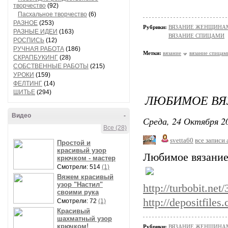
творчество
(92)
Пасхальное творчество
(6)
РАЗНОЕ
(253)
Рубрики:
ВЯЗАНИЕ ЖЕНЩИНАМ/П
РАЗНЫЕ ИДЕИ
(163)
ВЯЗАНИЕ СПИЦАМИ
РОСПИСЬ
(12)
РУЧНАЯ РАБОТА
(186)
Метки:
вязание
вязание спицам
СКРАПБУКИНГ
(28)
СОБСТВЕННЫЕ РАБОТЫ
(215)
УРОКИ
(159)
ФЕЛТИНГ
(14)
ШИТЬЕ
(294)
ЛЮБИМОЕ ВЯЗ
Видео
-
Среда, 24 Октября 20
Все (28)
svetta60
все записи 
Простой и
красивый узор
Любимое вязание
крючком - мастер
Смотрели: 514
(1)
Вяжем красивый
узор "Настил"
http://turbobit.ne
своими рука
http://depositfile
Смотрели: 72
(1)
Красивый
шахматный узор
крючком!
Рубрики:
ВЯЗАНИЕ ЖЕНЩИНАМ/Ш