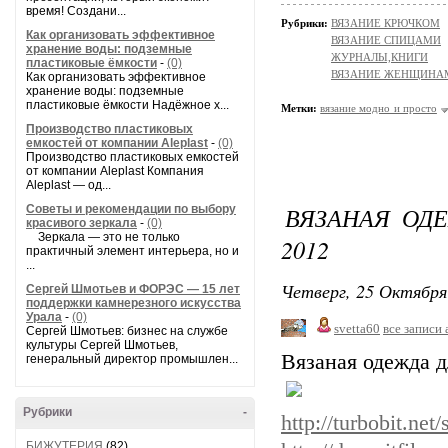
время! Создани...
Рубрики:
ВЯЗАНИЕ КРЮЧКОМ
Как организовать эффективное
ВЯЗАНИЕ СПИЦАМИ
хранение воды: подземные
ЖУРНАЛЫ,КНИГИ
пластиковые ёмкости
-
(0)
ВЯЗАНИЕ ЖЕНЩИНА
Как организовать эффективное
хранение воды: подземные
пластиковые ёмкости Надёжное х...
Метки:
вязание модно и просто
Производство пластиковых
емкостей от компании Aleplast
-
(0)
Производство пластиковых емкостей
от компании Aleplast Компания
Aleplast — од...
ВЯЗАНАЯ ОД
Советы и рекомендации по выбору
красивого зеркала
-
(0)
Зеркала — это не только
2012
практичный элемент интерьера, но и
...
Четверг, 25 Октября
Сергей Шмотьев и ФОРЭС — 15 лет
поддержки камнерезного искусства
Урала
-
(0)
svetta60
все записи 
Сергей Шмотьев: бизнес на службе
культуры Сергей Шмотьев,
Вязаная одежда 
генеральный директор промышлен...
Рубрики
-
http://turbobit.net
БИЖУТЕРИЯ
(82)