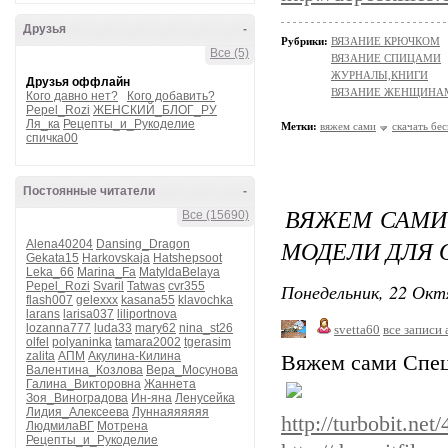
Друзья
-
Рубрики:
ВЯЗАНИЕ КРЮЧКОМ
Все (5)
ВЯЗАНИЕ СПИЦАМИ
ЖУРНАЛЫ,КНИГИ
Друзья оффлайн
ВЯЗАНИЕ ЖЕНЩИНА
Кого давно нет?
Кого добавить?
Pepel_Rozi
ЖЕНСКИЙ_БЛОГ_РУ
Ля_ка
Рецепты_и_Рукоделие
Метки:
вяжем сами
скачать бе
спичка00
Постоянные читатели
-
ВЯЖЕМ САМИ 
Все (15690)
МОДЕЛИ ДЛЯ 
Alena40204
Dansing_Dragon
Gekata15
Harkovskaja
Hatshepsoot
Leka_66
Marina_Fa
MatyldaBelaya
Pepel_Rozi
Svaril
Tatwas
cvr355
Понедельник, 22 Окт
flash007
gelexxx
kasana55
klavochka
larans
larisa037
liliportnova
lozanna777
luda33
mary62
nina_st26
svetta60
все записи 
olfel
polyaninka
tamara2002
tgerasim
zalita
АПМ
Акулина-Килина
Вяжем сами Спец
Валентина_Козлова
Вера_Мосунова
Галина_Викторовна
Жаннета
Зоя_Виноградова
Ин-яна
Ленусейка
Лидия_Алексеева
Луннаяяяяяя
http://turbobit.ne
ЛюдмилаВГ
Мотрена
Рецепты_и_Рукоделие