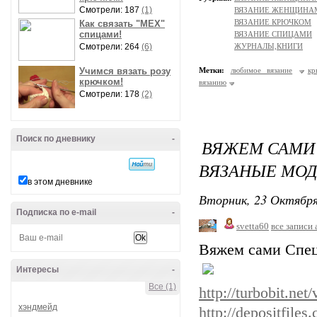
Смотрели: 187
(1)
ВЯЗАНИЕ ЖЕНЩИНАМ
ВЯЗАНИЕ КРЮЧКОМ
Как связать "МЕХ"
спицами!
ВЯЗАНИЕ СПИЦАМИ
Смотрели: 264
(6)
ЖУРНАЛЫ,КНИГИ
Учимся вязать розу
Метки:
любимое вязание
кр
крючком!
вязанию
Смотрели: 178
(2)
Поиск по дневнику
-
ВЯЖЕМ САМИ 
ВЯЗАНЫЕ МО
в этом дневнике
Вторник, 23 Октября
Подписка по e-mail
-
svetta60
все записи 
Вяжем сами Спец
Интересы
-
Все (1)
http://turbobit.ne
хэндмейд
http://depositfiles