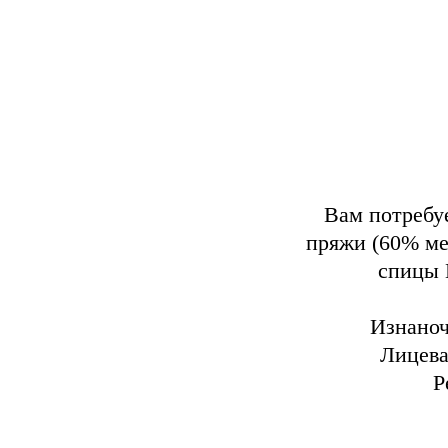
Вам потребуе
пряжи (60% ме
спицы 
Изнаночна
Лицевая 
Ре