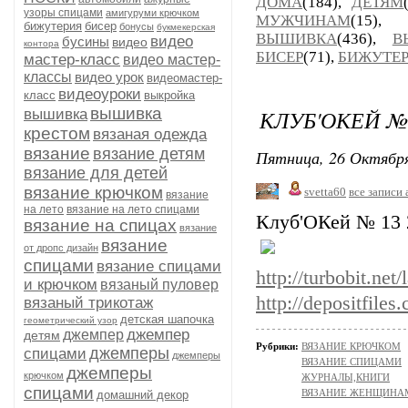
ДОМА
(184),
ДЕТЯМ
узоры спицами
амигуруми крючком
МУЖЧИНАМ
(15)
бижутерия
бисер
бонусы
букмекерская
ВЫШИВКА
(436),
В
видео
бусины
видео
контора
БИСЕР
(71),
БИЖУТЕ
мастер-класс
видео мастер-
классы
видео урок
видеомастер-
видеоуроки
класс
выкройка
вышивка
КЛУБ'ОКЕЙ № 
вышивка
крестом
вязаная одежда
вязание
вязание детям
Пятница, 26 Октября
вязание для детей
вязание крючком
svetta60
все записи 
вязание
на лето
вязание на лето спицами
Клуб'ОКей № 13 
вязание на спицах
вязание
вязание
от дропс дизайн
спицами
вязание спицами
http://turbobit.net
и крючком
вязаный пуловер
http://depositfiles
вязаный трикотаж
детская шапочка
геометрический узор
джемпер
джемпер
детям
Рубрики:
ВЯЗАНИЕ КРЮЧКОМ
джемперы
спицами
джемперы
ВЯЗАНИЕ СПИЦАМИ
джемперы
крючком
ЖУРНАЛЫ,КНИГИ
спицами
ВЯЗАНИЕ ЖЕНЩИНА
домашний декор