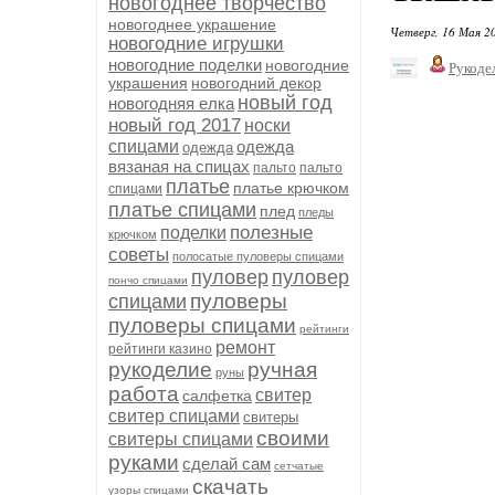
новогоднее творчество
новогоднее украшение
Четверг, 16 Мая 20
новогодние игрушки
новогодние поделки
новогодние
Рукоде
украшения
новогодний декор
новый год
новогодняя елка
новый год 2017
носки
спицами
одежда
одежда
вязаная на спицах
пальто
пальто
платье
платье крючком
спицами
платье спицами
плед
пледы
полезные
поделки
крючком
советы
полосатые пуловеры спицами
пуловер
пуловер
пончо спицами
пуловеры
спицами
пуловеры спицами
рейтинги
ремонт
рейтинги казино
рукоделие
ручная
руны
работа
свитер
салфетка
свитер спицами
свитеры
своими
свитеры спицами
руками
сделай сам
сетчатые
скачать
узоры спицами