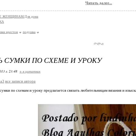
Читать далее...
Е ЖЕНЩИНАМ/Для дома
КА
вки крестом
подушка
Ь СУМКИ ПО СХЕМЕ И УРОКУ
013 г. 23:48
+ в цитатник
ka3
все записи автора
сумки по схемам и уроку предлагается связать любительницам вязания и изыс