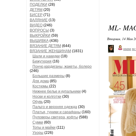
ПОДЕЛКИ
(28)
ДЕТЯМ
(20)
БИСЕР
(71)
ВАЛЯНИЕ
(13)
ML- MA
ВИДЕО
(246)
ВОПРОСЫ
(3)
ВЫКРОЙКИ
(59)
Вторник, 14 Мая 2
ВЫШИВКА
(436)
ВЯЗАНИЕ ДЕТЯМ
(644)
икви
вс
ВЯЗАНИЕ ЖЕНЩИНАМ
(1831)
Шали и накидки
(18)
Бижутерия
(16)
Пончо,кардиганы, жакеты, болеро
(246)
Большие размеры
(8)
Для дома
(85)
Костюмы
(22)
Нижнее белье и купальники
(4)
Носки и колготки
(30)
Обувь
(20)
Пальто и верхняя одежда
(30)
Платья, туники и сарафаны
(160)
Пуловеры,свитера, кофты
(588)
Сумки
(60)
Топы и майки
(111)
Узоры
(226)