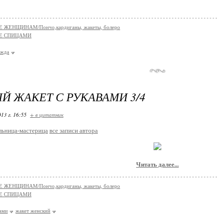
 ЖЕНЩИНАМ/Пончо,кардиганы, жакеты, болеро
Е СПИЦАМИ
ежда
Й ЖАКЕТ С РУКАВАМИ 3/4
13 г. 16:55
+ в цитатник
льница-мастерица
все записи автора
Читать далее...
 ЖЕНЩИНАМ/Пончо,кардиганы, жакеты, болеро
Е СПИЦАМИ
ами
жакет женский