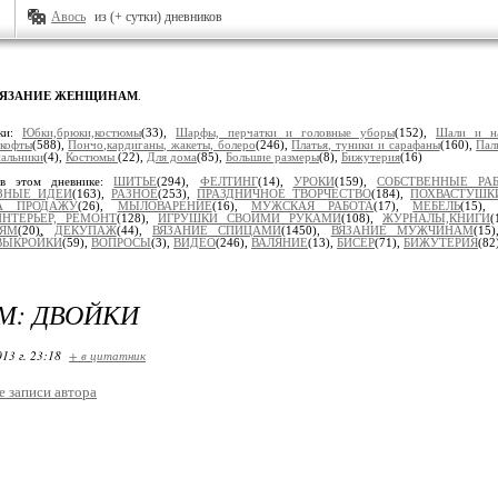
Авось
из (+ сутки) дневников
ВЯЗАНИЕ ЖЕНЩИНАМ
.
ики:
Юбки,брюки,костюмы
(33),
Шарфы, перчатки и головные уборы
(152),
Шали и н
 кофты
(588),
Пончо,кардиганы, жакеты, болеро
(246),
Платья, туники и сарафаны
(160),
Пал
пальники
(4),
Костюмы
(22),
Для дома
(85),
Большие размеры
(8),
Бижутерия
(16)
 в этом дневнике:
ШИТЬЕ
(294),
ФЕЛТИНГ
(14),
УРОКИ
(159),
СОБСТВЕННЫЕ РА
ЗНЫЕ ИДЕИ
(163),
РАЗНОЕ
(253),
ПРАЗДНИЧНОЕ ТВОРЧЕСТВО
(184),
ПОХВАСТУШК
А ПРОДАЖУ
(26),
МЫЛОВАРЕНИЕ
(16),
МУЖСКАЯ РАБОТА
(17),
МЕБЕЛЬ
(15)
ИНТЕРЬЕР, РЕМОНТ
(128),
ИГРУШКИ СВОИМИ РУКАМИ
(108),
ЖУРНАЛЫ,КНИГИ
(
ТЯМ
(20),
ДЕКУПАЖ
(44),
ВЯЗАНИЕ СПИЦАМИ
(1450),
ВЯЗАНИЕ МУЖЧИНАМ
(15
ВЫКРОЙКИ
(59),
ВОПРОСЫ
(3),
ВИДЕО
(246),
ВАЛЯНИЕ
(13),
БИСЕР
(71),
БИЖУТЕРИЯ
(82
М: ДВОЙКИ
13 г. 23:18
+ в цитатник
е записи автора