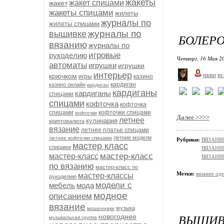
жакеты
жакет спицами
жакет
жакеты спицами
жилеты
журналы по
жилеты спицами
журналы по
вышивке
БОЛЕРО
вязанию
журналы по
игровые
рукоделию
Четверг, 16 Мая 20
автоматы
игрушки
игрушки
интерьер
икви
вс
крючком
игры
казино
кардиган
казино онлайн
кардиган
кардиганы
кардиганы
спицами
спицами
кофточка
кофточка
спицами
кофточки спицами
кофточки
Далее >>>>
летнее
кулинария
криптовалюта
вязание
летнее платье спицами
летние модели
летние кофточки спицами
Рубрики:
ВЯЗАНИЕ
мастер класс
спицами
ВЯЗАНИ
мастер-класс
мастер-класс
ВЯЗАНИ
по вязанию
мастер-класс по
Метки:
вязание од
мастер-классы
рукоделию
модели с
мебель
мода
модное
описанием
вязание
музыка
мошенники
ВЫШИВ
новогоднее
музыкальная группа