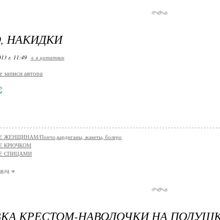
, НАКИДКИ
13 г. 11:49
+ в цитатник
е записи автора
 ЖЕНЩИНАМ/Пончо,кардиганы, жакеты, болеро
Е КРЮЧКОМ
Е СПИЦАМИ
ежда
КА КРЕСТОМ-НАВОЛОЧКИ НА ПОДУШК