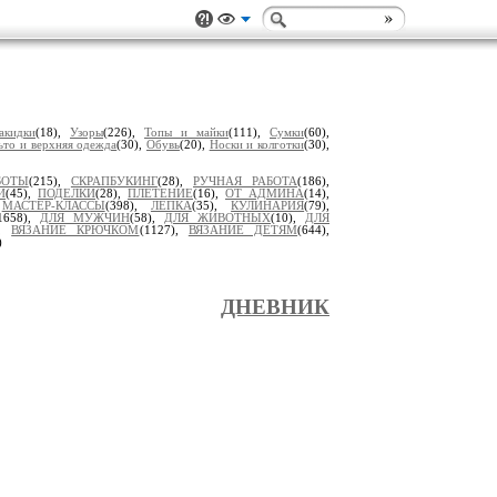
акидки
(18),
Узоры
(226),
Топы и майки
(111),
Сумки
(60),
ьто и верхняя одежда
(30),
Обувь
(20),
Носки и колготки
(30),
БОТЫ
(215),
СКРАПБУКИНГ
(28),
РУЧНАЯ РАБОТА
(186),
И
(45),
ПОДЕЛКИ
(28),
ПЛЕТЕНИЕ
(16),
ОТ АДМИНА
(14),
,
МАСТЕР-КЛАССЫ
(398),
ЛЕПКА
(35),
КУЛИНАРИЯ
(79),
1658),
ДЛЯ МУЖЧИН
(58),
ДЛЯ ЖИВОТНЫХ
(10),
ДЛЯ
),
ВЯЗАНИЕ КРЮЧКОМ
(1127),
ВЯЗАНИЕ ДЕТЯМ
(644),
)
ДНЕВНИК