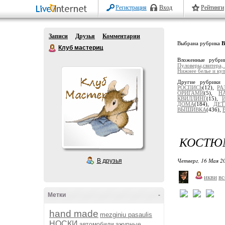
Регистрация
Вход
Рейтинги
Записи
Друзья
Комментарии
Выбрана рубрика
Клуб мастериц
Вложенные рубр
Пуловеры,свитера,
Нижнее белье и ку
Другие рубрики
РОСПИСЬ
(12),
РА
ОРИГАМИ
(5),
Н
КВИЛЛИНГ
(15),
ДОМА
(184),
ДЕ
ВЫШИВКА
(436),
КОСТЮ
Четверг, 16 Мая 20
В друзья
икви
вс
Метки
-
hand made
mezginiu pasaulis
НОСКИ
автомобили
ажурные