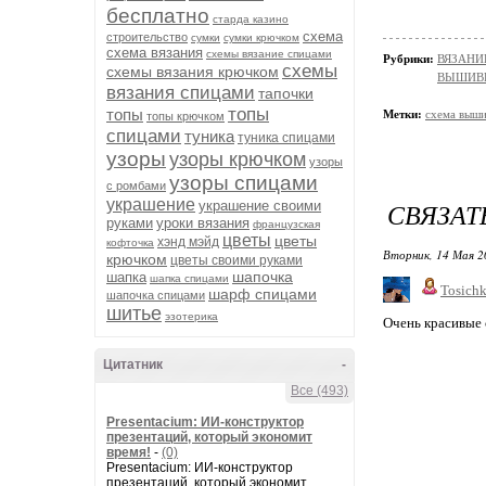
бесплатно
старда казино
схема
строительство
сумки
сумки крючком
схема вязания
схемы вязание спицами
Рубрики:
ВЯЗАНИ
схемы
схемы вязания крючком
ВЫШИВ
вязания спицами
тапочки
топы
топы
Метки:
схема выши
топы крючком
спицами
туника
туника спицами
узоры
узоры крючком
узоры
узоры спицами
с ромбами
украшение
СВЯЗАТ
украшение своими
руками
уроки вязания
французская
цветы
цветы
хэнд мэйд
кофточка
Вторник, 14 Мая 2
крючком
цветы своими руками
шапочка
шапка
шапка спицами
Tosich
шарф спицами
шапочка спицами
шитье
эзотерика
Очень красивые 
Цитатник
-
Все (493)
Presentacium: ИИ‑конструктор
презентаций, который экономит
время!
-
(0)
Presentacium: ИИ‑конструктор
презентаций, который экономит