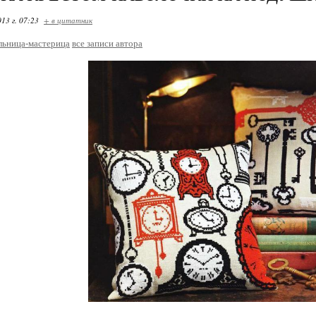
13 г. 07:23
+ в цитатник
льница-мастерица
все записи автора