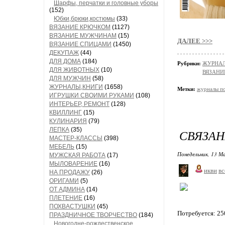
Шарфы, перчатки и головные уборы
(152)
Юбки,брюки,костюмы
(33)
ВЯЗАНИЕ КРЮЧКОМ
(1127)
ВЯЗАНИЕ МУЖЧИНАМ
(15)
ДАЛЕЕ >>>
ВЯЗАНИЕ СПИЦАМИ
(1450)
ДЕКУПАЖ
(44)
ДЛЯ ДОМА
(184)
Рубрики:
ЖУРНАЛ
ДЛЯ ЖИВОТНЫХ
(10)
ВЯЗАН
ДЛЯ МУЖЧИН
(58)
ЖУРНАЛЫ,КНИГИ
(1658)
Метки:
журналы по
ИГРУШКИ СВОИМИ РУКАМИ
(108)
ИНТЕРЬЕР, РЕМОНТ
(128)
КВИЛЛИНГ
(15)
КУЛИНАРИЯ
(79)
ЛЕПКА
(35)
СВЯЗА
МАСТЕР-КЛАССЫ
(398)
МЕБЕЛЬ
(15)
Понедельник, 13 Ма
МУЖСКАЯ РАБОТА
(17)
МЫЛОВАРЕНИЕ
(16)
икви
вс
НА ПРОДАЖУ
(26)
ОРИГАМИ
(5)
ОТ АДМИНА
(14)
ПЛЕТЕНИЕ
(16)
ПОХВАСТУШКИ
(45)
Потребуется: 250
ПРАЗДНИЧНОЕ ТВОРЧЕСТВО
(184)
Новогодне-рождественское