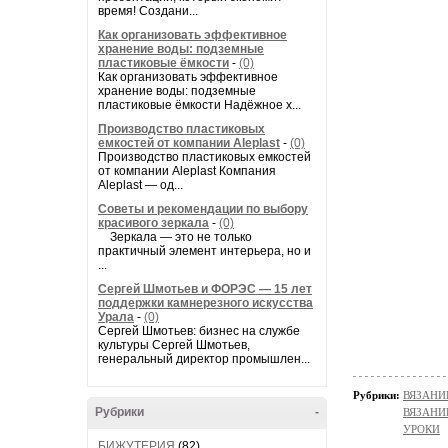
время! Создани...
Как организовать эффективное
хранение воды: подземные
пластиковые ёмкости
-
(0)
Как организовать эффективное
хранение воды: подземные
пластиковые ёмкости Надёжное х...
Производство пластиковых
емкостей от компании Aleplast
-
(0)
Производство пластиковых емкостей
от компании Aleplast Компания
Aleplast — од...
Советы и рекомендации по выбору
красивого зеркала
-
(0)
Зеркала — это не только
практичный элемент интерьера, но и
...
Сергей Шмотьев и ФОРЭС — 15 лет
поддержки камнерезного искусства
Урала
-
(0)
Сергей Шмотьев: бизнес на службе
культуры Сергей Шмотьев,
генеральный директор промышлен...
Рубрики:
ВЯЗАНИ
Рубрики
-
ВЯЗАНИ
УРОКИ
БИЖУТЕРИЯ
(82)