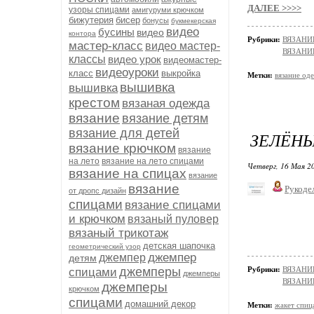
ДАЛЕЕ >>>>
узоры спицами
амигуруми крючком
бижутерия
бисер
бонусы
букмекерская
видео
бусины
видео
контора
Рубрики:
ВЯЗАНИЕ
мастер-класс
видео мастер-
ВЯЗАНИ
классы
видео урок
видеомастер-
видеоуроки
класс
выкройка
Метки:
вязание од
вышивка
вышивка
крестом
вязаная одежда
вязание
вязание детям
вязание для детей
ЗЕЛЁНЫ
вязание крючком
вязание
на лето
вязание на лето спицами
Четверг, 16 Мая 20
вязание на спицах
вязание
вязание
Рукоде
от дропс дизайн
спицами
вязание спицами
и крючком
вязаный пуловер
вязаный трикотаж
детская шапочка
геометрический узор
джемпер
джемпер
детям
джемперы
Рубрики:
ВЯЗАНИЕ
спицами
джемперы
ВЯЗАНИ
джемперы
крючком
спицами
домашний декор
Метки:
жакет спиц