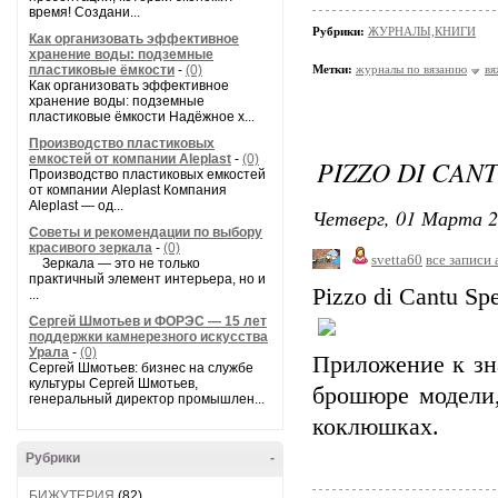
время! Создани...
Рубрики:
ЖУРНАЛЫ,КНИГИ
Как организовать эффективное
хранение воды: подземные
пластиковые ёмкости
-
(0)
Метки:
журналы по вязанию
вя
Как организовать эффективное
хранение воды: подземные
пластиковые ёмкости Надёжное х...
Производство пластиковых
емкостей от компании Aleplast
-
(0)
PIZZO DI CAN
Производство пластиковых емкостей
от компании Aleplast Компания
Aleplast — од...
Четверг, 01 Марта 2
Советы и рекомендации по выбору
красивого зеркала
-
(0)
svetta60
все записи 
Зеркала — это не только
практичный элемент интерьера, но и
Pizzo di Cantu Sp
...
Сергей Шмотьев и ФОРЭС — 15 лет
поддержки камнерезного искусства
Урала
-
(0)
Приложение к зн
Сергей Шмотьев: бизнес на службе
культуры Сергей Шмотьев,
брошюре модели,
генеральный директор промышлен...
коклюшках.
Рубрики
-
БИЖУТЕРИЯ
(82)