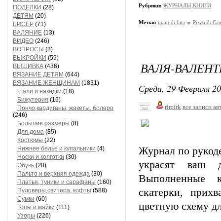
Рубрики:
ЖУРНАЛЫ,КНИГИ
ПОДЕЛКИ
(28)
ДЕТЯМ
(20)
Метки:
mani di fata
Pizzo di Ca
БИСЕР
(71)
ВАЛЯНИЕ
(13)
ВИДЕО
(246)
ВОПРОСЫ
(3)
ВЫКРОЙКИ
(59)
ВАЛЯ-ВАЛЕНТИ
ВЫШИВКА
(436)
ВЯЗАНИЕ ДЕТЯМ
(644)
ВЯЗАНИЕ ЖЕНЩИНАМ
(1831)
Среда, 29 Февраля 20
Шали и накидки
(18)
Бижутерия
(16)
rimirk
все записи ав
Пончо,кардиганы, жакеты, болеро
(246)
Большие размеры
(8)
Для дома
(85)
Костюмы
(22)
Нижнее белье и купальники
(4)
Журнал по рукод
Носки и колготки
(30)
украсят ваш 
Обувь
(20)
Пальто и верхняя одежда
(30)
Выполненные к
Платья, туники и сарафаны
(160)
скатерки, прих
Пуловеры,свитера, кофты
(588)
Сумки
(60)
цветную схему д
Топы и майки
(111)
Узоры
(226)