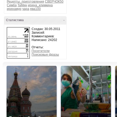
Рецепты_приготовления
СВЕРЧОК50
Симба
ТаМин
ирина_климкина
иринамур
чара
ява100
Статистика
-
Создан: 30.05.2011
Записей:
Комментариев:
Написано: 24202
Отчеты:
Посетители
Поисковые фразы