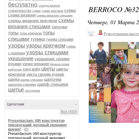
бесплатно
старда казино
BERROCO №320
схема
строительство
сумки
сумки крючком
схема вязания
схемы вязание спицами
схемы
схемы вязания крючком
Четверг, 01 Марта 2
вязания спицами
тапочки
топы
топы
топы крючком
Рукодельница-маст
спицами
туника
туника спицами
узоры
узоры крючком
узоры
узоры спицами
с ромбами
украшение
украшение своими
руками
уроки вязания
французская
цветы
цветы
хэнд мэйд
кофточка
крючком
цветы своими руками
шапочка
шапка
шапка спицами
шарф спицами
шапочка спицами
шитье
эзотерика
Цитатник
-
Все (493)
Presentacium: ИИ‑конструктор
презентаций, который экономит
время!
-
(0)
Presentacium: ИИ‑конструктор
презентаций, который экономит