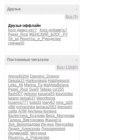
Друзья
-
Все (5)
Друзья оффлайн
Кого давно нет?
Кого добавить?
Pepel_Rozi
ЖЕНСКИЙ_БЛОГ_РУ
Ля_ка
Рецепты_и_Рукоделие
спичка00
Постоянные читатели
-
Все (15690)
Alena40204
Dansing_Dragon
Gekata15
Harkovskaja
Hatshepsoot
Leka_66
Marina_Fa
MatyldaBelaya
Pepel_Rozi
Svaril
Tatwas
cvr355
flash007
gelexxx
kasana55
klavochka
larans
larisa037
liliportnova
lozanna777
luda33
mary62
nina_st26
olfel
polyaninka
tamara2002
tgerasim
zalita
АПМ
Акулина-Килина
Валентина_Козлова
Вера_Мосунова
Галина_Викторовна
Жаннета
Зоя_Виноградова
Ин-яна
Ленусейка
Лидия_Алексеева
Луннаяяяяяя
ЛюдмилаВГ
Мотрена
Рецепты_и_Рукоделие