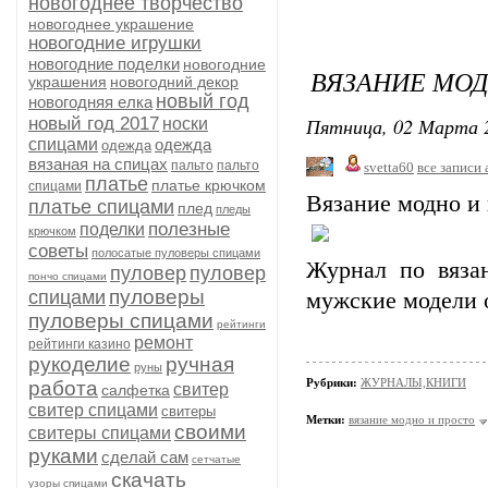
новогоднее творчество
новогоднее украшение
новогодние игрушки
новогодние поделки
новогодние
ВЯЗАНИЕ МОД
украшения
новогодний декор
новый год
новогодняя елка
Пятница, 02 Марта 2
новый год 2017
носки
спицами
одежда
одежда
вязаная на спицах
пальто
пальто
svetta60
все записи 
платье
платье крючком
спицами
Вязание модно и
платье спицами
плед
пледы
полезные
поделки
крючком
советы
полосатые пуловеры спицами
Журнал по вяза
пуловер
пуловер
пончо спицами
пуловеры
спицами
мужские модели 
пуловеры спицами
рейтинги
ремонт
рейтинги казино
рукоделие
ручная
руны
Рубрики:
ЖУРНАЛЫ,КНИГИ
работа
свитер
салфетка
свитер спицами
свитеры
Метки:
вязание модно и просто
своими
свитеры спицами
руками
сделай сам
сетчатые
скачать
узоры спицами