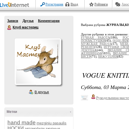
Регистрация
Вход
Рейтинги
Авос
Записи
Друзья
Комментарии
Выбрана рубрика
ЖУРНАЛЫ,К
Клуб мастериц
Другие рубрики в этом дневнике
РУЧНАЯ РАБОТА
(186),
РОС
ПОХВАСТУШКИ
(45),
ПОДЕЛКИ
МУЖСКАЯ РАБОТА
(17),
МЕБЕ
РЕМОНТ
(128),
ИГРУШКИ СВО
ДЕКУПАЖ
(44),
ВЯЗАНИЕ С
ЖЕНЩИНАМ
(1831),
ВЯЗАНИЕ
БИСЕР
(71),
БИЖУТЕРИЯ
(82)
VOGUE KNITTI
Суббота, 03 Марта 2
В друзья
Рукодельница-маст
Метки
-
hand made
mezginiu pasaulis
НОСКИ
автомобили
ажурные