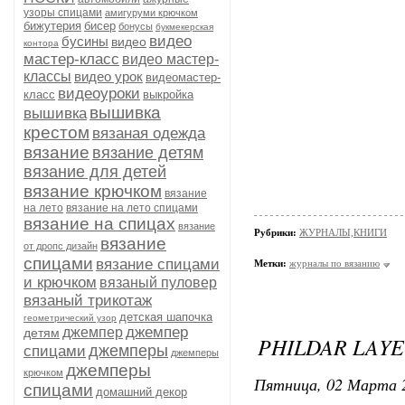
узоры спицами
амигуруми крючком
бижутерия
бисер
бонусы
букмекерская
видео
бусины
видео
контора
мастер-класс
видео мастер-
классы
видео урок
видеомастер-
видеоуроки
класс
выкройка
вышивка
вышивка
крестом
вязаная одежда
вязание
вязание детям
вязание для детей
вязание крючком
вязание
на лето
вязание на лето спицами
вязание на спицах
вязание
Рубрики:
ЖУРНАЛЫ,КНИГИ
вязание
от дропс дизайн
спицами
вязание спицами
Метки:
журналы по вязанию
и крючком
вязаный пуловер
вязаный трикотаж
детская шапочка
геометрический узор
джемпер
джемпер
детям
PHILDAR LAYE
джемперы
спицами
джемперы
джемперы
крючком
Пятница, 02 Марта 2
спицами
домашний декор