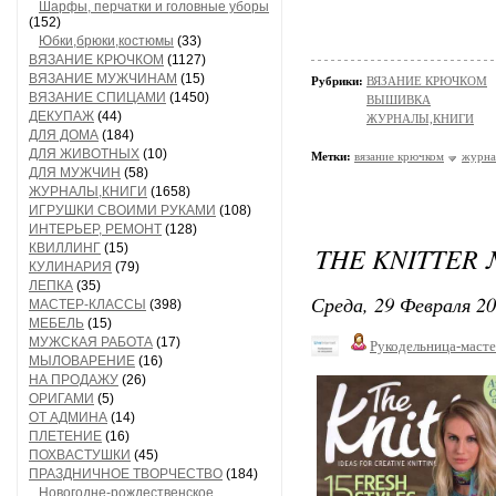
Шарфы, перчатки и головные уборы
(152)
Юбки,брюки,костюмы
(33)
ВЯЗАНИЕ КРЮЧКОМ
(1127)
ВЯЗАНИЕ МУЖЧИНАМ
(15)
Рубрики:
ВЯЗАНИЕ КРЮЧКОМ
ВЯЗАНИЕ СПИЦАМИ
(1450)
ВЫШИВКА
ДЕКУПАЖ
(44)
ЖУРНАЛЫ,КНИГИ
ДЛЯ ДОМА
(184)
ДЛЯ ЖИВОТНЫХ
(10)
Метки:
вязание крючком
журна
ДЛЯ МУЖЧИН
(58)
ЖУРНАЛЫ,КНИГИ
(1658)
ИГРУШКИ СВОИМИ РУКАМИ
(108)
ИНТЕРЬЕР, РЕМОНТ
(128)
КВИЛЛИНГ
(15)
THE KNITTER 
КУЛИНАРИЯ
(79)
ЛЕПКА
(35)
Среда, 29 Февраля 20
МАСТЕР-КЛАССЫ
(398)
МЕБЕЛЬ
(15)
МУЖСКАЯ РАБОТА
(17)
Рукодельница-маст
МЫЛОВАРЕНИЕ
(16)
НА ПРОДАЖУ
(26)
ОРИГАМИ
(5)
ОТ АДМИНА
(14)
ПЛЕТЕНИЕ
(16)
ПОХВАСТУШКИ
(45)
ПРАЗДНИЧНОЕ ТВОРЧЕСТВО
(184)
Новогодне-рождественское