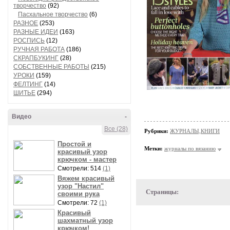
творчество
(92)
Пасхальное творчество
(6)
РАЗНОЕ
(253)
РАЗНЫЕ ИДЕИ
(163)
РОСПИСЬ
(12)
РУЧНАЯ РАБОТА
(186)
СКРАПБУКИНГ
(28)
СОБСТВЕННЫЕ РАБОТЫ
(215)
УРОКИ
(159)
ФЕЛТИНГ
(14)
ШИТЬЕ
(294)
Видео
-
Все (28)
Рубрики:
ЖУРНАЛЫ,КНИГИ
Простой и
Метки:
журналы по вязанию
красивый узор
крючком - мастер
Смотрели: 514
(1)
Вяжем красивый
узор "Настил"
Страницы:
своими рука
Смотрели: 72
(1)
Красивый
шахматный узор
крючком!