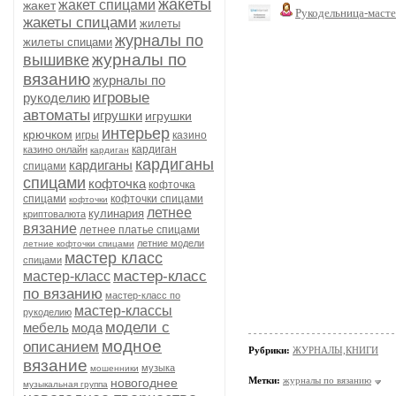
жакеты
жакет спицами
жакет
Рукодельница-маст
жакеты спицами
жилеты
журналы по
жилеты спицами
журналы по
вышивке
вязанию
журналы по
игровые
рукоделию
автоматы
игрушки
игрушки
интерьер
крючком
игры
казино
кардиган
казино онлайн
кардиган
кардиганы
кардиганы
спицами
спицами
кофточка
кофточка
спицами
кофточки спицами
кофточки
летнее
кулинария
криптовалюта
вязание
летнее платье спицами
летние модели
летние кофточки спицами
мастер класс
спицами
мастер-класс
мастер-класс
по вязанию
мастер-класс по
мастер-классы
рукоделию
модели с
мебель
мода
модное
описанием
Рубрики:
ЖУРНАЛЫ,КНИГИ
вязание
музыка
мошенники
Метки:
журналы по вязанию
новогоднее
музыкальная группа