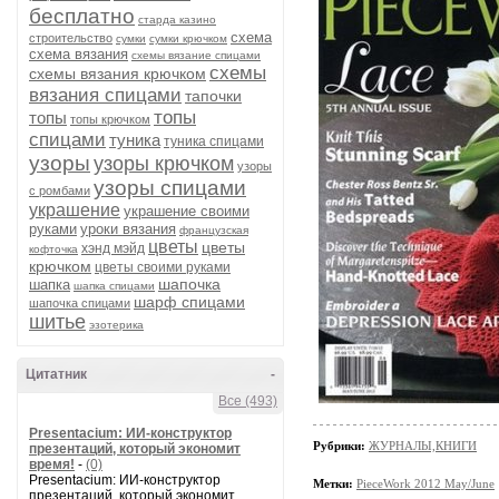
бесплатно
старда казино
схема
строительство
сумки
сумки крючком
схема вязания
схемы вязание спицами
схемы
схемы вязания крючком
вязания спицами
тапочки
топы
топы
топы крючком
спицами
туника
туника спицами
узоры
узоры крючком
узоры
узоры спицами
с ромбами
украшение
украшение своими
руками
уроки вязания
французская
цветы
цветы
хэнд мэйд
кофточка
крючком
цветы своими руками
шапочка
шапка
шапка спицами
шарф спицами
шапочка спицами
шитье
эзотерика
Цитатник
-
Все (493)
Presentacium: ИИ‑конструктор
Рубрики:
ЖУРНАЛЫ,КНИГИ
презентаций, который экономит
время!
-
(0)
Presentacium: ИИ‑конструктор
Метки:
PieceWork 2012 May/June
презентаций, который экономит