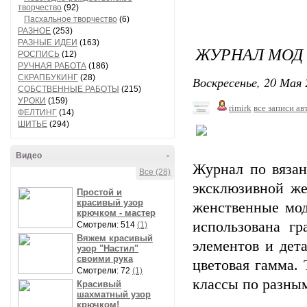
творчество
(92)
Пасхальное творчество
(6)
РАЗНОЕ
(253)
РАЗНЫЕ ИДЕИ
(163)
ЖУРНАЛ МОД №
РОСПИСЬ
(12)
РУЧНАЯ РАБОТА
(186)
СКРАПБУКИНГ
(28)
Воскресенье, 20 Мая 
СОБСТВЕННЫЕ РАБОТЫ
(215)
УРОКИ
(159)
rimirk
все записи ав
ФЕЛТИНГ
(14)
ШИТЬЕ
(294)
Видео
-
Журнал по вяза
Все (28)
эксклюзивной же
Простой и
красивый узор
женственные мод
крючком - мастер
использована гр
Смотрели: 514
(1)
Вяжем красивый
элементов и дет
узор "Настил"
своими рука
цветовая гамма.
Смотрели: 72
(1)
классы по разным
Красивый
шахматный узор
крючком!