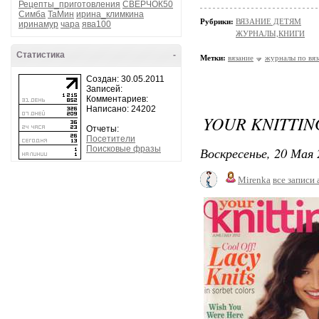
Рецепты_приготовления
СВЕРЧОК50
Симба
ТаМин
ирина_климкина
Рубрики:
ВЯЗАНИЕ ДЕТЯМ
иринамур
чара
ява100
ЖУРНАЛЫ,КНИГИ
Статистика
-
Метки:
вязание
журналы по вя
Создан: 30.05.2011
Записей:
Комментариев:
Написано: 24202
YOUR KNITTING
Отчеты:
Посетители
Поисковые фразы
Воскресенье, 20 Мая 
Mirenka
все записи 