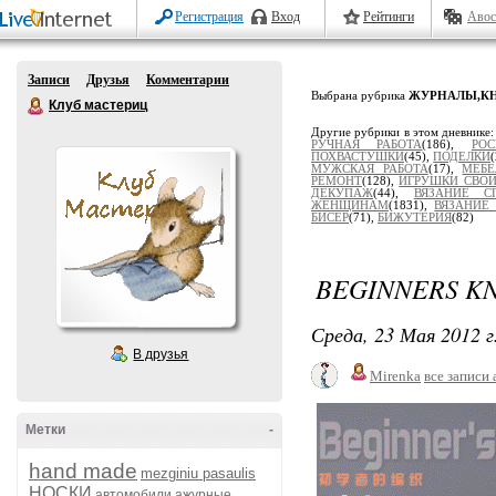
Регистрация
Вход
Рейтинги
Авос
Записи
Друзья
Комментарии
Выбрана рубрика
ЖУРНАЛЫ,К
Клуб мастериц
Другие рубрики в этом дневнике
РУЧНАЯ РАБОТА
(186),
РОС
ПОХВАСТУШКИ
(45),
ПОДЕЛКИ
МУЖСКАЯ РАБОТА
(17),
МЕБЕ
РЕМОНТ
(128),
ИГРУШКИ СВО
ДЕКУПАЖ
(44),
ВЯЗАНИЕ С
ЖЕНЩИНАМ
(1831),
ВЯЗАНИЕ
БИСЕР
(71),
БИЖУТЕРИЯ
(82)
BEGINNERS KN
Среда, 23 Мая 2012 г
В друзья
Mirenka
все записи 
Метки
-
hand made
mezginiu pasaulis
НОСКИ
автомобили
ажурные