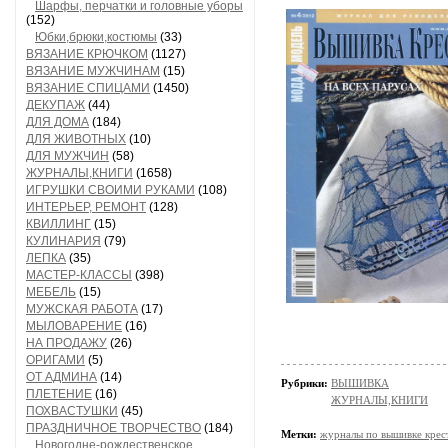
Шарфы, перчатки и головные уборы
(152)
Юбки,брюки,костюмы
(33)
ВЯЗАНИЕ КРЮЧКОМ
(1127)
ВЯЗАНИЕ МУЖЧИНАМ
(15)
ВЯЗАНИЕ СПИЦАМИ
(1450)
ДЕКУПАЖ
(44)
ДЛЯ ДОМА
(184)
ДЛЯ ЖИВОТНЫХ
(10)
ДЛЯ МУЖЧИН
(58)
ЖУРНАЛЫ,КНИГИ
(1658)
ИГРУШКИ СВОИМИ РУКАМИ
(108)
ИНТЕРЬЕР, РЕМОНТ
(128)
КВИЛЛИНГ
(15)
КУЛИНАРИЯ
(79)
ЛЕПКА
(35)
МАСТЕР-КЛАССЫ
(398)
МЕБЕЛЬ
(15)
МУЖСКАЯ РАБОТА
(17)
МЫЛОВАРЕНИЕ
(16)
НА ПРОДАЖУ
(26)
ОРИГАМИ
(5)
ОТ АДМИНА
(14)
Рубрики:
ВЫШИВКА
ПЛЕТЕНИЕ
(16)
ЖУРНАЛЫ,КНИГИ
ПОХВАСТУШКИ
(45)
ПРАЗДНИЧНОЕ ТВОРЧЕСТВО
(184)
Метки:
журналы по вышивке крес
Новогодне-рождественское