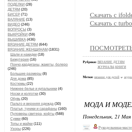
ПОДЕЛКИ
(28)
ДЕТЯМ
(20)
Скачать с ifold
БИСЕР
(71)
ВАЛЯНИЕ
(13)
Скачать с turbo
ВИДЕО
(246)
ВОПРОСЫ
(3)
ВЫКРОЙКИ
(59)
ВЫШИВКА
(436)
ВЯЗАНИЕ ДЕТЯМ
(644)
ПОСМОТРЕТЬ 
ВЯЗАНИЕ ЖЕНЩИНАМ
(1831)
Шали и накидки
(18)
Бижутерия
(16)
Рубрики:
ВЯЗАНИЕ ДЕТЯМ
Пончо,кардиганы, жакеты, болеро
ЖУРНАЛЫ,КНИГИ
(246)
Большие размеры
(8)
Метки:
вязание для детей
журн
Для дома
(85)
Костюмы
(22)
Нижнее белье и купальники
(4)
Носки и колготки
(30)
Обувь
(20)
МОДА И МОДЕ
Пальто и верхняя одежда
(30)
Платья, туники и сарафаны
(160)
Пуловеры,свитера, кофты
(588)
Понедельник, 21 Мая 
Сумки
(60)
Топы и майки
(111)
Рукодельница-маст
Узоры
(226)