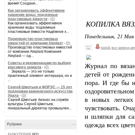
время! Создани...
Как организовать эффективное
хранение воды: подземные
пластиковые ёмкости
-
(0)
КОПИЛКА ВЯЗ
Как организовать эффективное
хранение воды: подземные
пластиковые ёмкости Надёжное х...
Понедельник, 21 Мая 
Производство пластиковых
емкостей от компании Aleplast
-
(0)
Производство пластиковых емкостей
rimirk
все записи ав
от компании Aleplast Компания
Aleplast — од...
Советы и рекомендации по выбору
Журнал по вяза
красивого зеркала
-
(0)
Зеркала — это не только
детей от рождени
практичный элемент интерьера, но и
...
пора. И где бы 
Сергей Шмотьев и ФОРЭС — 15 лет
оздоровительном 
поддержки камнерезного искусства
Урала
-
(0)
в новых легких
Сергей Шмотьев: бизнес на службе
культуры Сергей Шмотьев,
чувствовать. Оч
генеральный директор промышлен...
и шляпки для са
одежда всех цвет
Рубрики
-
БИЖУТЕРИЯ
(82)