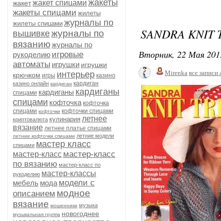
жакеты
жакет спицами
жакет
жакеты спицами
жилеты
журналы по
жилеты спицами
SANDRA KNIT 
журналы по
вышивке
вязанию
журналы по
Вторник, 22 Мая 201
игровые
рукоделию
автоматы
игрушки
игрушки
Mirenka
все записи 
интерьер
крючком
игры
казино
кардиган
казино онлайн
кардиган
кардиганы
кардиганы
спицами
спицами
кофточка
кофточка
спицами
кофточки спицами
кофточки
летнее
кулинария
криптовалюта
вязание
летнее платье спицами
летние модели
летние кофточки спицами
мастер класс
спицами
мастер-класс
мастер-класс
по вязанию
мастер-класс по
мастер-классы
рукоделию
модели с
мебель
мода
модное
описанием
вязание
музыка
мошенники
новогоднее
музыкальная группа