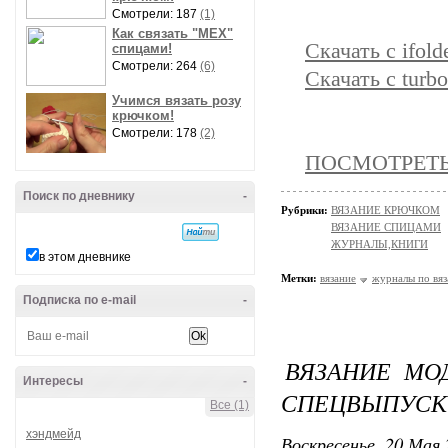
Смотрели: 187
(1)
Как связать "МЕХ"
Скачать с ifold
спицами!
Смотрели: 264
(6)
Скачать с turbo
Учимся вязать розу
крючком!
Смотрели: 178
(2)
ПОСМОТРЕТЬ 
Поиск по дневнику
-
Рубрики:
ВЯЗАНИЕ КРЮЧКОМ
ВЯЗАНИЕ СПИЦАМИ
ЖУРНАЛЫ,КНИГИ
в этом дневнике
Метки:
вязание
журналы по вя
Подписка по e-mail
-
ВЯЗАНИЕ МО
Интересы
-
СПЕЦВЫПУСК 
Все (1)
хэндмейд
Воскресенье, 20 Мая 