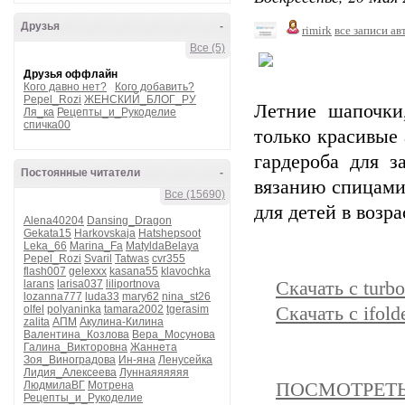
Друзья
-
rimirk
все записи ав
Все (5)
Друзья оффлайн
Кого давно нет?
Кого добавить?
Pepel_Rozi
ЖЕНСКИЙ_БЛОГ_РУ
Летние шапочки
Ля_ка
Рецепты_и_Рукоделие
спичка00
только красивые
гардероба для 
Постоянные читатели
-
вязанию спицами
Все (15690)
для детей в возра
Alena40204
Dansing_Dragon
Gekata15
Harkovskaja
Hatshepsoot
Leka_66
Marina_Fa
MatyldaBelaya
Pepel_Rozi
Svaril
Tatwas
cvr355
flash007
gelexxx
kasana55
klavochka
larans
larisa037
liliportnova
Скачать с turbo
lozanna777
luda33
mary62
nina_st26
olfel
polyaninka
tamara2002
tgerasim
Скачать с ifold
zalita
АПМ
Акулина-Килина
Валентина_Козлова
Вера_Мосунова
Галина_Викторовна
Жаннета
Зоя_Виноградова
Ин-яна
Ленусейка
Лидия_Алексеева
Луннаяяяяяя
ЛюдмилаВГ
Мотрена
ПОСМОТРЕТЬ 
Рецепты_и_Рукоделие