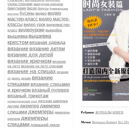
узоры спицами
амигуруми крючком
бижутерия
бисер
бонусы
букмекерская
видео
бусины
видео
контора
мастер-класс
видео мастер-
классы
видео урок
видеомастер-
видеоуроки
класс
выкройка
вышивка
вышивка
крестом
вязаная одежда
вязание
вязание детям
вязание для детей
вязание крючком
вязание
на лето
вязание на лето спицами
вязание на спицах
вязание
вязание
от дропс дизайн
спицами
вязание спицами
и крючком
вязаный пуловер
вязаный трикотаж
детская шапочка
геометрический узор
джемпер
джемпер
детям
джемперы
спицами
джемперы
Рубрики:
ЖУРНАЛЫ,КНИГИ
джемперы
крючком
Метки:
Beginners Knitting №1 20
спицами
домашний декор