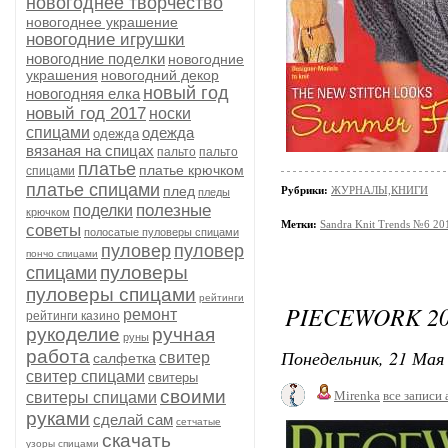
новогоднее творчество
новогоднее украшение
новогодние игрушки
новогодние поделки
новогодние
украшения
новогодний декор
новый год
новогодняя елка
новый год 2017
носки
спицами
одежда
одежда
вязаная на спицах
пальто
пальто
платье
платье крючком
спицами
платье спицами
плед
Рубрики:
ЖУРНАЛЫ,КНИГИ
пледы
полезные
поделки
крючком
Метки:
Sandra Knit Trends №6 20
советы
полосатые пуловеры спицами
пуловер
пуловер
пончо спицами
пуловеры
спицами
пуловеры спицами
рейтинги
PIECEWORK 20
ремонт
рейтинги казино
рукоделие
ручная
руны
Понедельник, 21 Мая 
работа
свитер
салфетка
свитер спицами
свитеры
своими
Mirenka
все записи 
свитеры спицами
руками
сделай сам
сетчатые
скачать
узоры спицами