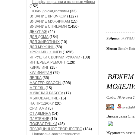
Шарфы, перчатки и головные уборы
(152)
Юбки,брюки,костюмы
(33)
ВЯЗАНИЕ КРЮЧКОМ
(1127)
ВЯЗАНИЕ МУЖЧИНАМ
(15)
ВЯЗАНИЕ СПИЦАМИ
(1450)
ДЕКУПАЖ
(44)
ДЛЯ ДОМА
(184)
Рубрики:
ЖУРНАЛ
ДЛЯ ЖИВОТНЫХ
(10)
ДЛЯ МУЖЧИН
(58)
Метки:
Simply Kni
ЖУРНАЛЫ,КНИГИ
(1658)
ИГРУШКИ СВОИМИ РУКАМИ
(108)
ИНТЕРЬЕР, РЕМОНТ
(128)
КВИЛЛИНГ
(15)
КУЛИНАРИЯ
(79)
ВЯЖЕМ
ЛЕПКА
(35)
МАСТЕР-КЛАССЫ
(398)
МОДЕЛ
МЕБЕЛЬ
(15)
МУЖСКАЯ РАБОТА
(17)
Среда, 18 Апреля 2
МЫЛОВАРЕНИЕ
(16)
НА ПРОДАЖУ
(26)
svetta6
ОРИГАМИ
(5)
ОТ АДМИНА
(14)
Вяжем сами Спе
ПЛЕТЕНИЕ
(16)
ПОХВАСТУШКИ
(45)
ПРАЗДНИЧНОЕ ТВОРЧЕСТВО
(184)
Журнал по вязан
Новогодне-рождественское