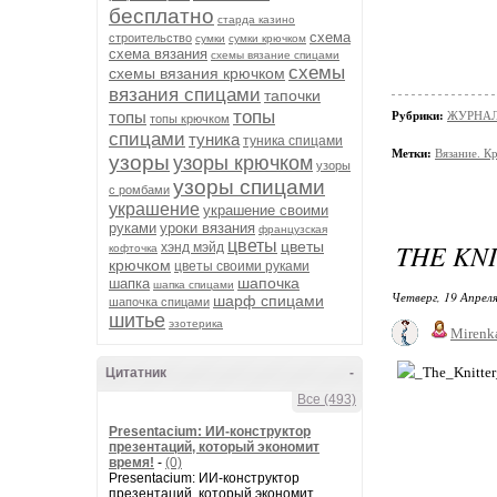
бесплатно
старда казино
схема
строительство
сумки
сумки крючком
схема вязания
схемы вязание спицами
схемы
схемы вязания крючком
вязания спицами
тапочки
топы
топы
Рубрики:
ЖУРНАЛ
топы крючком
спицами
туника
туника спицами
Метки:
Вязание. К
узоры
узоры крючком
узоры
узоры спицами
с ромбами
украшение
украшение своими
руками
уроки вязания
французская
цветы
цветы
THE KNI
хэнд мэйд
кофточка
крючком
цветы своими руками
шапочка
шапка
шапка спицами
Четверг, 19 Апреля
шарф спицами
шапочка спицами
шитье
эзотерика
Mirenk
Цитатник
-
Все (493)
Presentacium: ИИ‑конструктор
презентаций, который экономит
время!
-
(0)
Presentacium: ИИ‑конструктор
презентаций, который экономит