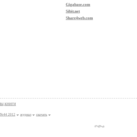
Gigabase.com
Sibit.net
Share4web.com
Ы,КНИГИ
r №44 2012
журнал
скачать