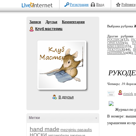
Регистрация
Вход
Рейтинги
Записи
Друзья
Комментарии
Выбрана рубрика
Клуб мастериц
Другие рубрики
РОСПИСЬ
(12),
РА
ОРИГАМИ
(5),
Н
КВИЛЛИНГ
(15),
ДЕКУПАЖ
(44),
В
ВЫШИВКА
(436),
РУКОДЕ
Четверг, 19 Апреля
rimirk
в
В друзья
Журнал по р
В номере: вышив
Метки
-
украшения из пр
hand made
mezginiu pasaulis
НОСКИ
автомобили
ажурные