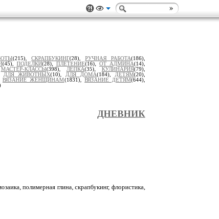
БОТЫ
(215),
СКРАПБУКИНГ
(28),
РУЧНАЯ РАБОТА
(186),
И
(45),
ПОДЕЛКИ
(28),
ПЛЕТЕНИЕ
(16),
ОТ АДМИНА
(14),
,
МАСТЕР-КЛАССЫ
(398),
ЛЕПКА
(35),
КУЛИНАРИЯ
(79),
),
ДЛЯ ЖИВОТНЫХ
(10),
ДЛЯ ДОМА
(184),
ДЕТЯМ
(20),
,
ВЯЗАНИЕ ЖЕНЩИНАМ
(1831),
ВЯЗАНИЕ ДЕТЯМ
(644),
)
ДНЕВНИК
озаика, полимерная глина, скрапбукинг, флористика,