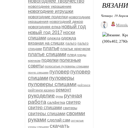
новогоднее творчество
ВЯЗАНИ
новогоднее украшение
новогодние игрушки
Четверг, 19 Апреля
новогодние поделки
новогодние
украшения
новогодний декор
Mirenk
новый год
новогодняя елка
новый год 2017
носки
спицами
одежда
одежда
вязаная на спицах
пальто
пальто
платье
платье крючком
спицами
платье спицами
плед
пледы
полезные
поделки
крючком
советы
полосатые пуловеры спицами
пуловер
пуловер
пончо спицами
пуловеры
спицами
пуловеры спицами
рейтинги
ремонт
рейтинги казино
рукоделие
ручная
руны
работа
свитер
салфетка
свитер спицами
свитеры
своими
свитеры спицами
руками
сделай сам
сетчатые
скачать
узоры спицами