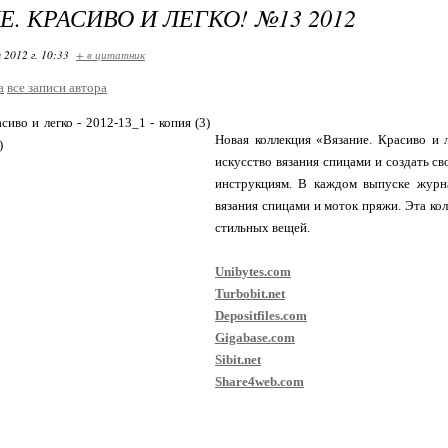
Е. КРАСИВО И ЛЕГКО! №13 2012
 2012 г. 10:33
+ в цитатник
a
все записи автора
Новая коллекция «Вязание. Красиво и 
искусство вязания спицами и создать с
инструкциям. В каждом выпуске журн
вязания спицами и моток пряжи. Эта ко
стильных вещей.
Unibytes.com
Turbobit.net
Depositfiles.com
Gigabase.com
Sibit.net
Share4web.com