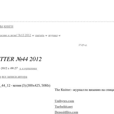
Ы,КНИГИ
расиво и легко! №13 2012
скачать
журнал
TTER №44 2012
 2012 г. 09:27
+ в цитатник
a
все записи автора
The Knitter - журнал по вязанию на спи
Unibytes.com
Turbobit.net
Depositfiles.com