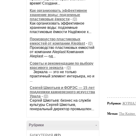
время! Создани...
Как организовать эффективное
хранение воды: подземные
пластиковые ёмкости
-
(0)
Как организовать эффективное
хранение воды: подземные
пластиковые ёмкости Надёжное х...
Производство пластиковых
емкостей от компании Aleplast
-
(0)
Производство пластиковых емкостей
от компании Aleplast Компания
Aleplast — од...
Советы и рекомендации по выбору
красивого зеркала
-
(0)
Зеркала — это не только
практичный элемент интерьера, но и
...
Сергей Шмотьев и ФОРЭС — 15 лет
поддержки камнерезного искусства
Урала
-
(0)
Сергей Шмотьев: бизнес на службе
Рубрики:
ЖУРНАЛ
культуры Сергей Шмотьев,
генеральный директор промышлен...
Метки:
The Knitte
Рубрики
-
БИЖУТЕРИЯ
(82)