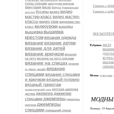
узоры спицами
амигуруми крючком
Скачать с ifold
бижутерия
бисер
бонусы
букмекерская
видео
бусины
Скачать с turb
видео
контора
мастер-класс
видео мастер-
классы
видео урок
видеомастер-
видеоуроки
класс
выкройка
вышивка
вышивка
ПОСМОТРЕТЬ 
крестом
вязаная одежда
вязание
вязание детям
Рубрики:
БИСЕР
вязание для детей
ВЫШИВ
вязание крючком
ДЕКУП
вязание
ЖУРНАЛ
на лето
вязание на лето спицами
вязание на спицах
МЫЛОВ
вязание
СКРАПБ
вязание
от дропс дизайн
спицами
вязание спицами
Метки:
рукоделие
и крючком
вязаный пуловер
вязаный трикотаж
детская шапочка
геометрический узор
джемпер
джемпер
детям
МОДНЫЙ
джемперы
спицами
джемперы
джемперы
крючком
Четверг, 19 Апреля
спицами
домашний декор