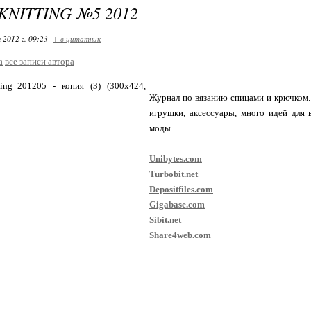
KNITTING №5 2012
 2012 г. 09:23
+ в цитатник
a
все записи автора
Журнал по вязанию спицами и крючком.
игрушки, аксессуары, много идей для 
моды.
Unibytes.com
Turbobit.net
Depositfiles.com
Gigabase.com
Sibit.net
Share4web.com