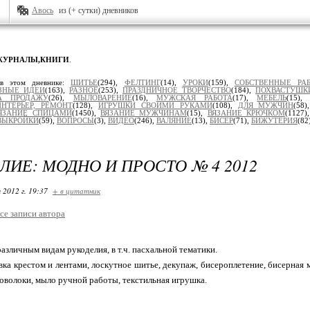
Авось
из (+ сутки) дневников
ЖУРНАЛЫ,КНИГИ
.
 в этом дневнике:
ШИТЬЕ
(294),
ФЕЛТИНГ
(14),
УРОКИ
(159),
СОБСТВЕННЫЕ РА
ЗНЫЕ ИДЕИ
(163),
РАЗНОЕ
(253),
ПРАЗДНИЧНОЕ ТВОРЧЕСТВО
(184),
ПОХВАСТУШК
А ПРОДАЖУ
(26),
МЫЛОВАРЕНИЕ
(16),
МУЖСКАЯ РАБОТА
(17),
МЕБЕЛЬ
(15)
ИНТЕРЬЕР, РЕМОНТ
(128),
ИГРУШКИ СВОИМИ РУКАМИ
(108),
ДЛЯ МУЖЧИН
(58
ЯЗАНИЕ СПИЦАМИ
(1450),
ВЯЗАНИЕ МУЖЧИНАМ
(15),
ВЯЗАНИЕ КРЮЧКОМ
(1127)
ВЫКРОЙКИ
(59),
ВОПРОСЫ
(3),
ВИДЕО
(246),
ВАЛЯНИЕ
(13),
БИСЕР
(71),
БИЖУТЕРИЯ
(82
ЛИЕ: МОДНО И ПРОСТО № 4 2012
 2012 г. 19:37
+ в цитатник
се записи автора
азличным видам рукоделия, в т.ч. пасхальной тематики.
ка крестом и лентами, лоскутное шитье, декупаж, бисероплетение, бисерная м
оволоки, мыло ручной работы, текстильная игрушка.