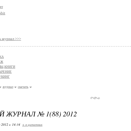
er
obit
журнал >>>
КА
АЖ
Ы,КНИГИ
АРЕНИЕ
УКИНГ
журнал
скачать
 ЖУРНАЛ № 1(88) 2012
 2012 г. 14:34
+ в цитатник