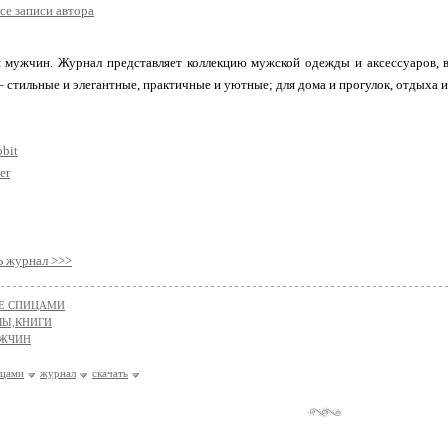
се записи автора
я мужчин. Журнал представляет коллекцию мужской одежды и аксессуаров, 
 стильные и элегантные, практичные и уютные; для дома и прогулок, отдыха и
obit
er
журнал >>>
Е СПИЦАМИ
Ы,КНИГИ
УЖЧИН
ицами
журнал
скачать