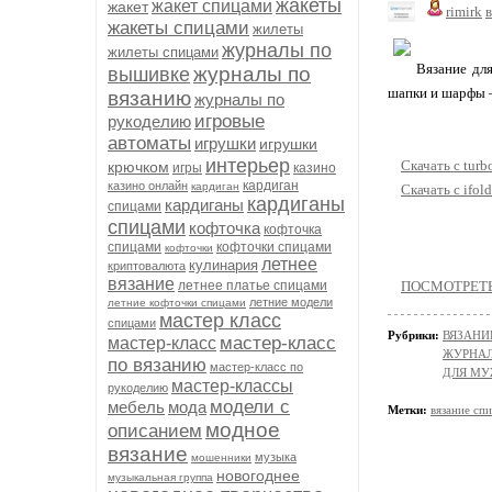
жакеты
жакет спицами
жакет
rimirk
в
жакеты спицами
жилеты
журналы по
жилеты спицами
Вязание дл
журналы по
вышивке
шапки и шарфы –
вязанию
журналы по
игровые
рукоделию
автоматы
игрушки
игрушки
интерьер
Скачать с turb
крючком
игры
казино
кардиган
казино онлайн
кардиган
Скачать с ifold
кардиганы
кардиганы
спицами
спицами
кофточка
кофточка
спицами
кофточки спицами
кофточки
летнее
кулинария
криптовалюта
вязание
летнее платье спицами
ПОСМОТРЕТЬ 
летние модели
летние кофточки спицами
мастер класс
спицами
Рубрики:
ВЯЗАНИ
мастер-класс
мастер-класс
ЖУРНАЛ
по вязанию
мастер-класс по
ДЛЯ М
мастер-классы
рукоделию
модели с
мебель
мода
Метки:
вязание сп
модное
описанием
вязание
музыка
мошенники
новогоднее
музыкальная группа