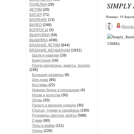
SIMPLY 
ПОДЕЛКИ
(28)
ДЕТЯМ
(20)
БИСЕР
(71)
Четверг, 19 Апреля
ВАЛЯНИЕ
(13)
ВИДЕО
(246)
Mirenk
ВОПРОСЫ
(3)
ВЫКРОЙКИ
(59)
ВЫШИВКА
(436)
ВЯЗАНИЕ ДЕТЯМ
(644)
ВЯЗАНИЕ ЖЕНЩИНАМ
(1831)
Шали и накидки
(18)
Бижутерия
(16)
Пончо,кардиганы, жакеты, болеро
(246)
Большие размеры
(8)
Для дома
(85)
Костюмы
(22)
Нижнее белье и купальники
(4)
Носки и колготки
(30)
Обувь
(20)
Пальто и верхняя одежда
(30)
Платья, туники и сарафаны
(160)
Пуловеры,свитера, кофты
(588)
Сумки
(60)
Топы и майки
(111)
Узоры
(226)