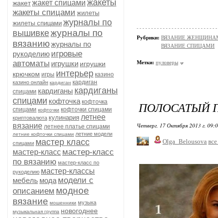
жакеты
жакет спицами
жакет
жакеты спицами
жилеты
журналы по
жилеты спицами
журналы по
вышивке
Рубрики:
ВЯЗАНИЕ ЖЕНЩИНАМ/П
вязанию
журналы по
ВЯЗАНИЕ СПИЦАМИ
игровые
рукоделию
автоматы
игрушки
Метки:
пуловеры
игрушки
интерьер
крючком
игры
казино
кардиган
казино онлайн
кардиган
кардиганы
кардиганы
спицами
спицами
кофточка
кофточка
ПОЛОСАТЫЙ 
спицами
кофточки спицами
кофточки
летнее
кулинария
криптовалюта
вязание
Четверг, 17 Октября 2013 г. 09:
летнее платье спицами
летние модели
летние кофточки спицами
мастер класс
Olga_Belousova
все
спицами
мастер-класс
мастер-класс
по вязанию
мастер-класс по
мастер-классы
рукоделию
модели с
мебель
мода
модное
описанием
вязание
музыка
мошенники
новогоднее
музыкальная группа