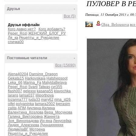
ПУЛОВЕР В Р
Друзья
-
Пятница, 11 Октября 2013 г. 08
Все (5)
Olga_Belousova
все
Друзья оффлайн
Кого давно нет?
Кого добавить?
Pepel_Rozi
ЖЕНСКИЙ_БЛОГ_РУ
Ля_ка
Рецепты_и_Рукоделие
спичка00
Постоянные читатели
-
Все (15690)
Alena40204
Dansing_Dragon
Gekata15
Harkovskaja
Hatshepsoot
Leka_66
Marina_Fa
MatyldaBelaya
Pepel_Rozi
Svaril
Tatwas
cvr355
flash007
gelexxx
kasana55
klavochka
larans
larisa037
liliportnova
lozanna777
luda33
mary62
nina_st26
olfel
polyaninka
tamara2002
tgerasim
zalita
АПМ
Акулина-Килина
Валентина_Козлова
Вера_Мосунова
Галина_Викторовна
Жаннета
Зоя_Виноградова
Ин-яна
Ленусейка
Лидия_Алексеева
Луннаяяяяяя
ЛюдмилаВГ
Мотрена
Рецепты_и_Рукоделие