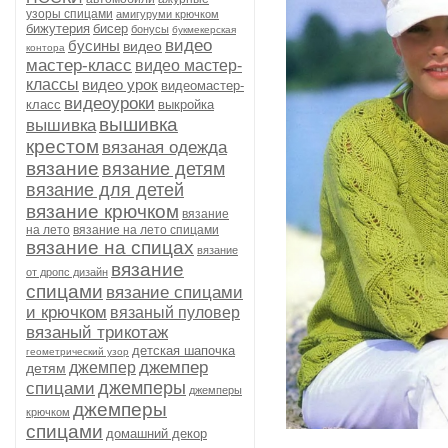
узоры спицами
амигуруми крючком
бижутерия
бисер
бонусы
букмекерская
видео
бусины
видео
контора
мастер-класс
видео мастер-
классы
видео урок
видеомастер-
видеоуроки
класс
выкройка
вышивка
вышивка
крестом
вязаная одежда
вязание
вязание детям
вязание для детей
вязание крючком
вязание
на лето
вязание на лето спицами
вязание на спицах
вязание
вязание
от дропс дизайн
спицами
вязание спицами
и крючком
вязаный пуловер
вязаный трикотаж
детская шапочка
геометрический узор
джемпер
джемпер
детям
джемперы
спицами
джемперы
джемперы
крючком
спицами
домашний декор