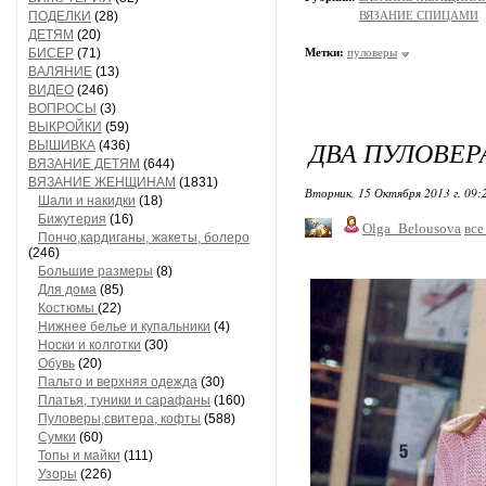
ПОДЕЛКИ
(28)
ВЯЗАНИЕ СПИЦАМИ
ДЕТЯМ
(20)
БИСЕР
(71)
Метки:
пуловеры
ВАЛЯНИЕ
(13)
ВИДЕО
(246)
ВОПРОСЫ
(3)
ВЫКРОЙКИ
(59)
ДВА ПУЛОВЕР
ВЫШИВКА
(436)
ВЯЗАНИЕ ДЕТЯМ
(644)
ВЯЗАНИЕ ЖЕНЩИНАМ
(1831)
Вторник, 15 Октября 2013 г. 09
Шали и накидки
(18)
Бижутерия
(16)
Olga_Belousova
все
Пончо,кардиганы, жакеты, болеро
(246)
Большие размеры
(8)
Для дома
(85)
Костюмы
(22)
Нижнее белье и купальники
(4)
Носки и колготки
(30)
Обувь
(20)
Пальто и верхняя одежда
(30)
Платья, туники и сарафаны
(160)
Пуловеры,свитера, кофты
(588)
Сумки
(60)
Топы и майки
(111)
Узоры
(226)