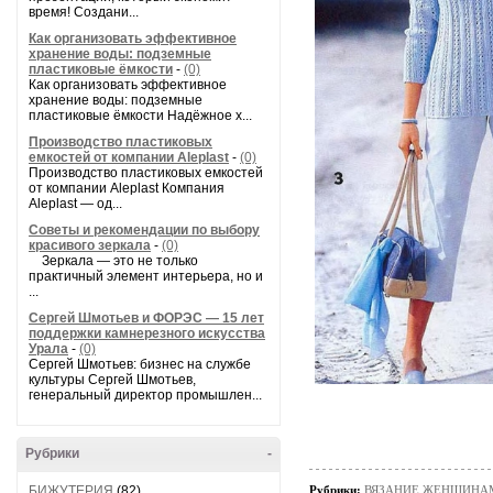
время! Создани...
Как организовать эффективное
хранение воды: подземные
пластиковые ёмкости
-
(0)
Как организовать эффективное
хранение воды: подземные
пластиковые ёмкости Надёжное х...
Производство пластиковых
емкостей от компании Aleplast
-
(0)
Производство пластиковых емкостей
от компании Aleplast Компания
Aleplast — од...
Советы и рекомендации по выбору
красивого зеркала
-
(0)
Зеркала — это не только
практичный элемент интерьера, но и
...
Сергей Шмотьев и ФОРЭС — 15 лет
поддержки камнерезного искусства
Урала
-
(0)
Сергей Шмотьев: бизнес на службе
культуры Сергей Шмотьев,
генеральный директор промышлен...
Рубрики
-
БИЖУТЕРИЯ
(82)
Рубрики:
ВЯЗАНИЕ ЖЕНЩИНАМ/П