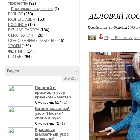
творчество
(92)
Пасхальное творчество
(6)
ДЕЛОВОЙ КО
РАЗНОЕ
(253)
РАЗНЫЕ ИДЕИ
(163)
РОСПИСЬ
(12)
Понедельник, 14 Октября 2013 г.
РУЧНАЯ РАБОТА
(186)
СКРАПБУКИНГ
(28)
Olga_Belousova
все
СОБСТВЕННЫЕ РАБОТЫ
(215)
УРОКИ
(159)
ФЕЛТИНГ
(14)
ШИТЬЕ
(294)
Видео
-
Все (28)
Простой и
красивый узор
крючком - мастер
Смотрели: 514
(1)
Вяжем красивый
узор "Настил"
своими рука
Смотрели: 72
(1)
Красивый
шахматный узор
крючком!