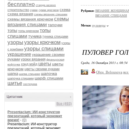
бесплатно
старда казино
схема
строительство
сумки
сумки крючком
Рубрики:
ВЯЗАНИЕ ЖЕНЩИНАМ/П
схема вязания
схемы вязание спицами
ВЯЗАНИЕ СПИЦАМИ
схемы
схемы вязания крючком
вязания спицами
тапочки
Метки:
пуловеры
топы
топы
топы крючком
спицами
туника
туника спицами
узоры
узоры крючком
узоры
узоры спицами
ПУЛОВЕР ГОЛ
с ромбами
украшение
украшение своими
руками
уроки вязания
французская
Среда, 16 Октября 2013 г. 08:54
цветы
цветы
хэнд мэйд
кофточка
крючком
цветы своими руками
Olga_Belousova
все
шапочка
шапка
шапка спицами
шарф спицами
шапочка спицами
шитье
эзотерика
Цитатник
-
Все (493)
Presentacium: ИИ‑конструктор
презентаций, который экономит
время!
-
(0)
Presentacium: ИИ‑конструктор
презентаций, который экономит