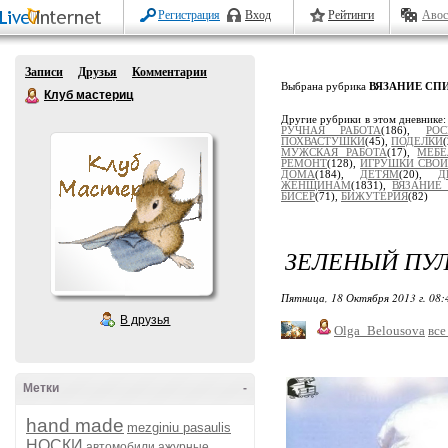
Регистрация
Вход
Рейтинги
Авос
Записи
Друзья
Комментарии
Выбрана рубрика
ВЯЗАНИЕ СП
Клуб мастериц
Другие рубрики в этом дневнике
РУЧНАЯ РАБОТА
(186),
РОС
ПОХВАСТУШКИ
(45),
ПОДЕЛКИ
МУЖСКАЯ РАБОТА
(17),
МЕБЕ
РЕМОНТ
(128),
ИГРУШКИ СВО
ДОМА
(184),
ДЕТЯМ
(20),
Д
ЖЕНЩИНАМ
(1831),
ВЯЗАНИЕ
БИСЕР
(71),
БИЖУТЕРИЯ
(82)
ЗЕЛЕНЫЙ ПУЛ
Пятница, 18 Октября 2013 г. 08
В друзья
Olga_Belousova
все
Метки
-
hand made
mezginiu pasaulis
НОСКИ
автомобили
ажурные