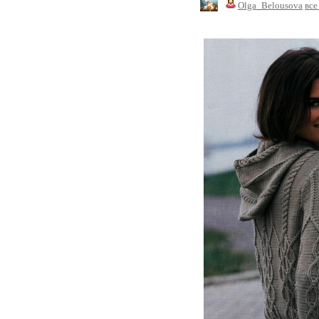
Olga_Belousova
все