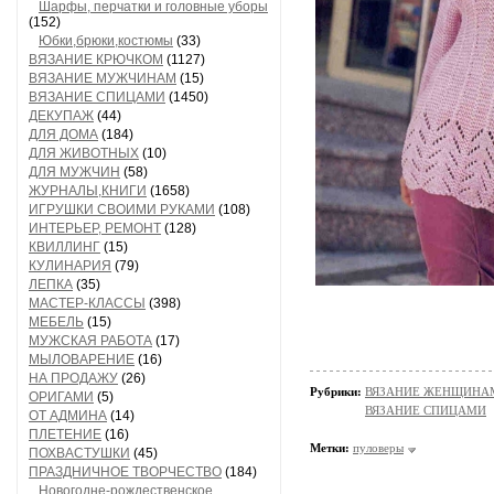
Шарфы, перчатки и головные уборы
(152)
Юбки,брюки,костюмы
(33)
ВЯЗАНИЕ КРЮЧКОМ
(1127)
ВЯЗАНИЕ МУЖЧИНАМ
(15)
ВЯЗАНИЕ СПИЦАМИ
(1450)
ДЕКУПАЖ
(44)
ДЛЯ ДОМА
(184)
ДЛЯ ЖИВОТНЫХ
(10)
ДЛЯ МУЖЧИН
(58)
ЖУРНАЛЫ,КНИГИ
(1658)
ИГРУШКИ СВОИМИ РУКАМИ
(108)
ИНТЕРЬЕР, РЕМОНТ
(128)
КВИЛЛИНГ
(15)
КУЛИНАРИЯ
(79)
ЛЕПКА
(35)
МАСТЕР-КЛАССЫ
(398)
МЕБЕЛЬ
(15)
МУЖСКАЯ РАБОТА
(17)
МЫЛОВАРЕНИЕ
(16)
НА ПРОДАЖУ
(26)
Рубрики:
ВЯЗАНИЕ ЖЕНЩИНАМ/П
ОРИГАМИ
(5)
ВЯЗАНИЕ СПИЦАМИ
ОТ АДМИНА
(14)
ПЛЕТЕНИЕ
(16)
Метки:
пуловеры
ПОХВАСТУШКИ
(45)
ПРАЗДНИЧНОЕ ТВОРЧЕСТВО
(184)
Новогодне-рождественское