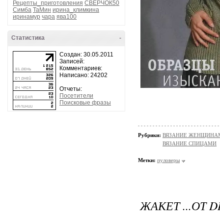
Рецепты_приготовления
СВЕРЧОК50
Симба
ТаМин
ирина_климкина
иринамур
чара
ява100
Статистика
-
Создан: 30.05.2011
Записей:
Комментариев:
Написано: 24202
Отчеты:
Посетители
Поисковые фразы
Рубрики:
ВЯЗАНИЕ ЖЕНЩИНАМ/П
ВЯЗАНИЕ СПИЦАМИ
Метки:
пуловеры
ЖАКЕТ ...ОТ 