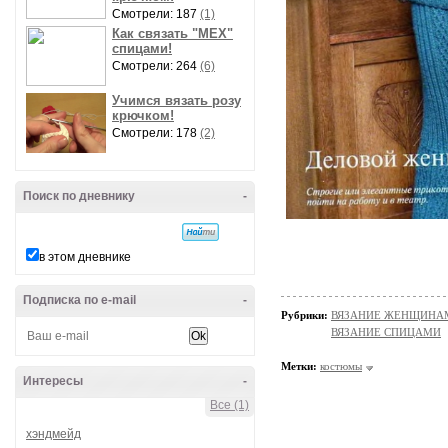
Смотрели: 187
(1)
Как связать "МЕХ"
спицами!
Смотрели: 264
(6)
Учимся вязать розу
крючком!
Смотрели: 178
(2)
Поиск по дневнику
-
в этом дневнике
Подписка по e-mail
-
Рубрики:
ВЯЗАНИЕ ЖЕНЩИНАМ
ВЯЗАНИЕ СПИЦАМИ
Метки:
костюмы
Интересы
-
Все (1)
хэндмейд