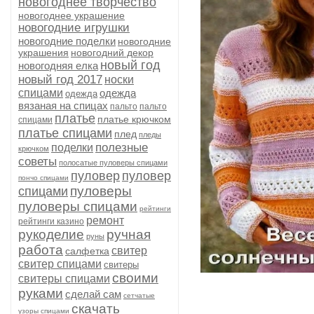
новогоднее творчество
новогоднее украшение
новогодние игрушки
новогодние поделки
новогодние
украшения
новогодний декор
новый год
новогодняя елка
новый год 2017
носки
спицами
одежда
одежда
вязаная на спицах
пальто
пальто
платье
платье крючком
спицами
платье спицами
плед
пледы
полезные
поделки
крючком
советы
полосатые пуловеры спицами
пуловер
пуловер
пончо спицами
пуловеры
спицами
пуловеры спицами
рейтинги
ремонт
рейтинги казино
рукоделие
ручная
руны
работа
свитер
салфетка
свитер спицами
свитеры
своими
свитеры спицами
руками
сделай сам
сетчатые
скачать
узоры спицами