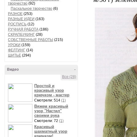
творчество
(92)
Пасхальное творчество
(6)
РАЗНОЕ
(253)
РАЗНЫЕ ИДЕИ
(163)
РОСПИСЬ
(12)
РУЧНАЯ РАБОТА
(186)
СКРАПБУКИНГ
(28)
СОБСТВЕННЫЕ РАБОТЫ
(215)
УРОКИ
(159)
ФЕЛТИНГ
(14)
ШИТЬЕ
(294)
Видео
-
Все (28)
Простой и
красивый узор
крючком - мастер
Смотрели: 514
(1)
Вяжем красивый
узор "Настил"
своими рука
Смотрели: 72
(1)
Красивый
шахматный узор
крючком!