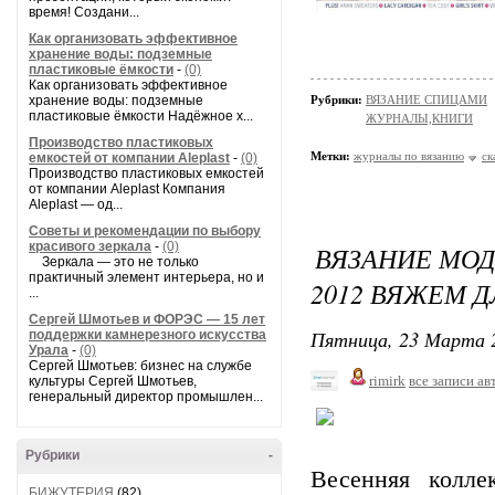
время! Создани...
Как организовать эффективное
хранение воды: подземные
пластиковые ёмкости
-
(0)
Как организовать эффективное
хранение воды: подземные
Рубрики:
ВЯЗАНИЕ СПИЦАМИ
пластиковые ёмкости Надёжное х...
ЖУРНАЛЫ,КНИГИ
Производство пластиковых
Метки:
журналы по вязанию
ск
емкостей от компании Aleplast
-
(0)
Производство пластиковых емкостей
от компании Aleplast Компания
Aleplast — од...
Советы и рекомендации по выбору
красивого зеркала
-
(0)
ВЯЗАНИЕ МОД
Зеркала — это не только
практичный элемент интерьера, но и
2012 ВЯЖЕМ 
...
Сергей Шмотьев и ФОРЭС — 15 лет
Пятница, 23 Марта 2
поддержки камнерезного искусства
Урала
-
(0)
Сергей Шмотьев: бизнес на службе
rimirk
все записи ав
культуры Сергей Шмотьев,
генеральный директор промышлен...
Рубрики
-
Весенняя колл
БИЖУТЕРИЯ
(82)