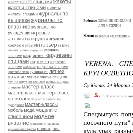
жакеты
жакет спицами
жакет
жакеты спицами
жилеты
журналы по
жилеты спицами
журналы по
вышивке
Рубрики:
ВЯЗАНИЕ СПИЦАМИ
вязанию
ДЛЯ МУЖЧИН
журналы по
игровые
рукоделию
Метки:
пуловеры для мужчин
автоматы
игрушки
игрушки
интерьер
крючком
игры
казино
кардиган
казино онлайн
кардиган
кардиганы
кардиганы
спицами
VERENA. СП
спицами
кофточка
кофточка
спицами
кофточки спицами
кофточки
КРУГОСВЕТН
летнее
кулинария
криптовалюта
вязание
летнее платье спицами
летние модели
летние кофточки спицами
Суббота, 24 Марта 2
мастер класс
спицами
мастер-класс
мастер-класс
rimirk
все записи ав
по вязанию
мастер-класс по
мастер-классы
рукоделию
модели с
мебель
мода
Спецвыпуск попу
модное
описанием
носочного пути" 
вязание
музыка
мошенники
новогоднее
музыкальная группа
культурах разны