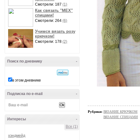
Смотрели: 187
(1)
Как связать "МЕХ"
спицами!
Смотрели: 264
(6)
Учимся вязать розу
крючком!
Смотрели: 178
(2)
Поиск по дневнику
-
в этом дневнике
Подписка по e-mail
-
Рубрики:
ВЯЗАНИЕ КРЮЧКОМ
ВЯЗАНИЕ СПИЦАМИ
Интересы
-
Все (1)
хэндмейд