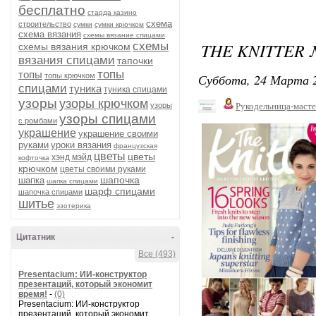
бесплатно
старда казино
схема
строительство
сумки
сумки крючком
схема вязания
схемы вязание спицами
THE KNITTER 
схемы
схемы вязания крючком
вязания спицами
тапочки
топы
топы
Суббота, 24 Марта 2
топы крючком
спицами
туника
туника спицами
узоры
узоры крючком
узоры
Рукодельница-маст
узоры спицами
с ромбами
украшение
украшение своими
руками
уроки вязания
французская
цветы
цветы
хэнд мэйд
кофточка
крючком
цветы своими руками
шапочка
шапка
шапка спицами
шарф спицами
шапочка спицами
шитье
эзотерика
Цитатник
-
Все (493)
Presentacium: ИИ‑конструктор
презентаций, который экономит
время!
-
(0)
Presentacium: ИИ‑конструктор
презентаций, который экономит