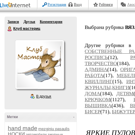
Регистрация
Вход
Рейтинги
Авос
Записи
Друзья
Комментарии
Выбрана рубрика
ВЯ
Клуб мастериц
Другие рубрики в
СОБСТВЕННЫЕ РА
РОСПИСЬ
(12),
Р
ТВОРЧЕСТВО
(184)
АДМИНА
(14),
ОРИГ
РАБОТА
(17),
МЕБЕЛ
КВИЛЛИНГ
(15),
ИН
ЖУРНАЛЫ,КНИГИ
(
ДОМА
(184),
ДЕТЯМ
В друзья
КРЮЧКОМ
(1127),
ВЫШИВКА
(436),
В
БИСЕР
(71),
БИЖУТЕ
Метки
-
hand made
mezginiu pasaulis
ЯРКИЕ ПУЛОВ
НОСКИ
автомобили
ажурные