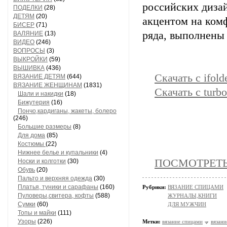
российских дизай
ПОДЕЛКИ
(28)
ДЕТЯМ
(20)
акцентом на ком
БИСЕР
(71)
ряда, выполнены 
ВАЛЯНИЕ
(13)
ВИДЕО
(246)
ВОПРОСЫ
(3)
ВЫКРОЙКИ
(59)
ВЫШИВКА
(436)
Скачать с ifold
ВЯЗАНИЕ ДЕТЯМ
(644)
ВЯЗАНИЕ ЖЕНЩИНАМ
(1831)
Скачать с turbo
Шали и накидки
(18)
Бижутерия
(16)
Пончо,кардиганы, жакеты, болеро
(246)
Большие размеры
(8)
Для дома
(85)
Костюмы
(22)
Нижнее белье и купальники
(4)
ПОСМОТРЕТЬ 
Носки и колготки
(30)
Обувь
(20)
Пальто и верхняя одежда
(30)
Платья, туники и сарафаны
(160)
Рубрики:
ВЯЗАНИЕ СПИЦАМИ
Пуловеры,свитера, кофты
(588)
ЖУРНАЛЫ,КНИГИ
Сумки
(60)
ДЛЯ МУЖЧИН
Топы и майки
(111)
Узоры
(226)
Метки:
вязание спицами
вязан