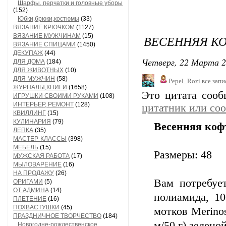
Шарфы, перчатки и головные уборы
(152)
Юбки,брюки,костюмы
(33)
ВЯЗАНИЕ КРЮЧКОМ
(1127)
ВЯЗАНИЕ МУЖЧИНАМ
(15)
ВЕСЕННЯЯ КО
ВЯЗАНИЕ СПИЦАМИ
(1450)
ДЕКУПАЖ
(44)
Четверг, 22 Марта 2
ДЛЯ ДОМА
(184)
ДЛЯ ЖИВОТНЫХ
(10)
ДЛЯ МУЖЧИН
(58)
Pepel_Rozi
все запи
ЖУРНАЛЫ,КНИГИ
(1658)
Это цитата соо
ИГРУШКИ СВОИМИ РУКАМИ
(108)
ИНТЕРЬЕР, РЕМОНТ
(128)
цитатник или со
КВИЛЛИНГ
(15)
КУЛИНАРИЯ
(79)
Весенняя коф
ЛЕПКА
(35)
МАСТЕР-КЛАССЫ
(398)
МЕБЕЛЬ
(15)
Размеры: 48
МУЖСКАЯ РАБОТА
(17)
МЫЛОВАРЕНИЕ
(16)
НА ПРОДАЖУ
(26)
Вам потребует
ОРИГАМИ
(5)
ОТ АДМИНА
(14)
полиамида, 10
ПЛЕТЕНИЕ
(16)
ПОХВАСТУШКИ
(45)
мотков Merino
ПРАЗДНИЧНОЕ ТВОРЧЕСТВО
(184)
м/50 г) зелено
Новогодне-рождественское