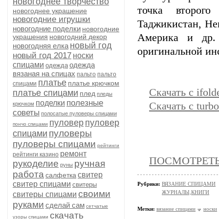
новогоднее творчество
точка второго
новогоднее украшение
новогодние игрушки
Таджикистан, Не
новогодние поделки
новогодние
Америка и др.
украшения
новогодний декор
новый год
новогодняя елка
оригинальной ин
новый год 2017
носки
спицами
одежда
одежда
вязаная на спицах
пальто
пальто
платье
платье крючком
спицами
Скачать с ifold
платье спицами
плед
пледы
полезные
поделки
Скачать с turbo
крючком
советы
полосатые пуловеры спицами
пуловер
пуловер
пончо спицами
пуловеры
спицами
пуловеры спицами
рейтинги
ремонт
рейтинги казино
ПОСМОТРЕТЬ 
рукоделие
ручная
руны
работа
свитер
салфетка
свитер спицами
свитеры
Рубрики:
ВЯЗАНИЕ СПИЦАМИ
своими
ЖУРНАЛЫ,КНИГИ
свитеры спицами
руками
сделай сам
сетчатые
Метки:
вязание спицами
носки
скачать
узоры спицами