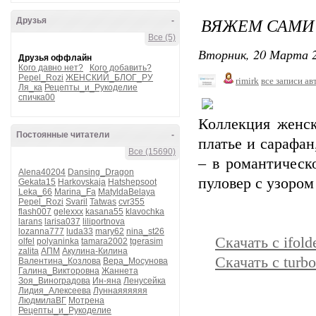
ВЯЖЕМ САМИ №
Друзья
-
Все (5)
Вторник, 20 Марта 2
Друзья оффлайн
Кого давно нет?
Кого добавить?
Pepel_Rozi
ЖЕНСКИЙ_БЛОГ_РУ
rimirk
все записи ав
Ля_ка
Рецепты_и_Рукоделие
спичка00
Коллекция женс
Постоянные читатели
-
платье и сарафан
Все (15690)
– в романтическ
Alena40204
Dansing_Dragon
пуловер с узором 
Gekata15
Harkovskaja
Hatshepsoot
Leka_66
Marina_Fa
MatyldaBelaya
Pepel_Rozi
Svaril
Tatwas
cvr355
flash007
gelexxx
kasana55
klavochka
larans
larisa037
liliportnova
lozanna777
luda33
mary62
nina_st26
Скачать с ifold
olfel
polyaninka
tamara2002
tgerasim
zalita
АПМ
Акулина-Килина
Скачать с turbo
Валентина_Козлова
Вера_Мосунова
Галина_Викторовна
Жаннета
Зоя_Виноградова
Ин-яна
Ленусейка
Лидия_Алексеева
Луннаяяяяяя
ЛюдмилаВГ
Мотрена
Рецепты_и_Рукоделие