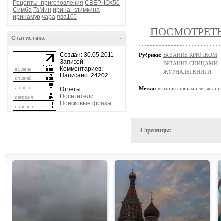
Рецепты_приготовления
СВЕРЧОК50
Симба
ТаМин
ирина_климкина
иринамур
чара
ява100
ПОСМОТРЕТЬ 
Статистика
-
Создан: 30.05.2011
Рубрики:
ВЯЗАНИЕ КРЮЧКОМ
Записей:
ВЯЗАНИЕ СПИЦАМИ
Комментариев:
ЖУРНАЛЫ,КНИГИ
Написано: 24202
Метки:
вязание спицами
вязан
Отчеты:
Посетители
Поисковые фразы
Страницы: