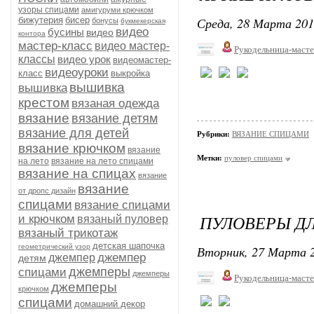
узоры спицами
амигуруми крючком
Среда, 28 Марта 201
бижутерия
бисер
бонусы
букмекерская
видео
бусины
видео
контора
мастер-класс
видео мастер-
Рукодельница-маст
классы
видео урок
видеомастер-
видеоуроки
класс
выкройка
вышивка
вышивка
крестом
вязаная одежда
вязание
вязание детям
вязание для детей
Рубрики:
ВЯЗАНИЕ СПИЦАМИ
вязание крючком
вязание
Метки:
пуловер спицами
на лето
вязание на лето спицами
вязание на спицах
вязание
вязание
от дропс дизайн
спицами
вязание спицами
ПУЛОВЕРЫ Д
и крючком
вязаный пуловер
вязаный трикотаж
детская шапочка
геометрический узор
Вторник, 27 Марта 2
джемпер
джемпер
детям
джемперы
спицами
джемперы
Рукодельница-маст
джемперы
крючком
спицами
домашний декор