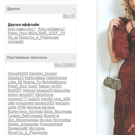
Друзья
-
Все (5)
Друзья оффлайн
Кого давно нет?
Кого добавить?
Pepel_Rozi
ЖЕНСКИЙ_БЛОГ_РУ
Ля_ка
Рецепты_и_Рукоделие
спичка00
Постоянные читатели
-
Все (15690)
Alena40204
Dansing_Dragon
Gekata15
Harkovskaja
Hatshepsoot
Leka_66
Marina_Fa
MatyldaBelaya
Pepel_Rozi
Svaril
Tatwas
cvr355
flash007
gelexxx
kasana55
klavochka
larans
larisa037
liliportnova
lozanna777
luda33
mary62
nina_st26
olfel
polyaninka
tamara2002
tgerasim
zalita
АПМ
Акулина-Килина
Валентина_Козлова
Вера_Мосунова
Галина_Викторовна
Жаннета
Зоя_Виноградова
Ин-яна
Ленусейка
Лидия_Алексеева
Луннаяяяяяя
ЛюдмилаВГ
Мотрена
Рецепты_и_Рукоделие