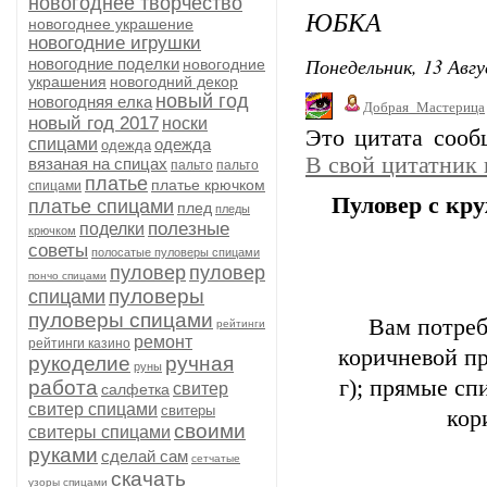
новогоднее творчество
ЮБКА
новогоднее украшение
новогодние игрушки
Понедельник, 13 Авгу
новогодние поделки
новогодние
украшения
новогодний декор
новый год
новогодняя елка
Добрая_Мастерица
новый год 2017
носки
Это цитата соо
спицами
одежда
одежда
В свой цитатник
вязаная на спицах
пальто
пальто
платье
платье крючком
спицами
Пуловер с кр
платье спицами
плед
пледы
полезные
поделки
крючком
советы
полосатые пуловеры спицами
пуловер
пуловер
пончо спицами
пуловеры
спицами
пуловеры спицами
Вам потреб
рейтинги
ремонт
рейтинги казино
коричневой п
рукоделие
ручная
руны
г); прямые сп
работа
свитер
салфетка
свитер спицами
свитеры
кор
своими
свитеры спицами
руками
сделай сам
сетчатые
скачать
узоры спицами