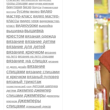
узоры спицами
амигуруми крючком
бижутерия
бисер
бонусы
букмекерская
видео
бусины
видео
контора
мастер-класс
видео мастер-
классы
видео урок
видеомастер-
видеоуроки
класс
выкройка
вышивка
вышивка
крестом
вязаная одежда
вязание
вязание детям
вязание для детей
вязание крючком
вязание
на лето
вязание на лето спицами
вязание на спицах
вязание
вязание
от дропс дизайн
спицами
вязание спицами
и крючком
вязаный пуловер
вязаный трикотаж
детская шапочка
геометрический узор
джемпер
джемпер
детям
джемперы
спицами
джемперы
джемперы
крючком
спицами
домашний декор