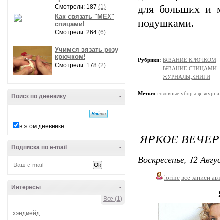
Смотрели: 187
(1)
для больших и м
Как связать "МЕХ"
подушками.
спицами!
Смотрели: 264
(6)
Учимся вязать розу
крючком!
Рубрики:
ВЯЗАНИЕ КРЮЧКОМ
Смотрели: 178
(2)
ВЯЗАНИЕ СПИЦАМИ
ЖУРНАЛЫ,КНИГИ
Метки:
головные уборы
журна
Поиск по дневнику
-
в этом дневнике
ЯРКОЕ ВЕЧЕР
Подписка по e-mail
-
Воскресенье, 12 Авгу
lorine
все записи ав
Интересы
-
Все (1)
хэндмейд