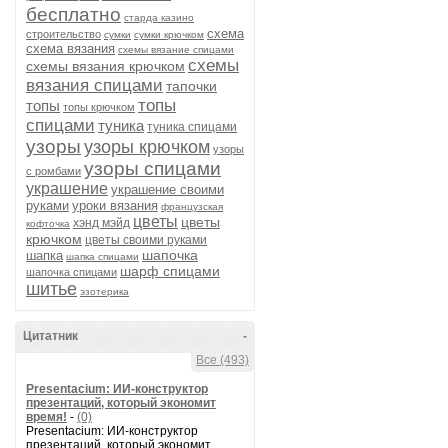
бесплатно
старда казино
схема
строительство
сумки
сумки крючком
схема вязания
схемы вязание спицами
схемы
схемы вязания крючком
вязания спицами
тапочки
топы
топы
топы крючком
спицами
туника
туника спицами
узоры
узоры крючком
узоры
узоры спицами
с ромбами
украшение
украшение своими
руками
уроки вязания
французская
цветы
цветы
хэнд мэйд
кофточка
крючком
цветы своими руками
шапочка
шапка
шапка спицами
шарф спицами
шапочка спицами
шитье
эзотерика
Цитатник
-
Все (493)
Presentacium: ИИ‑конструктор
презентаций, который экономит
время!
-
(0)
Presentacium: ИИ‑конструктор
презентаций, который экономит