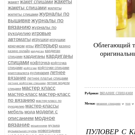
жакеты
жакет спицами
жакет
жакеты спицами
жилеты
журналы по
жилеты спицами
журналы по
вышивке
вязанию
журналы по
игровые
рукоделию
автоматы
игрушки
игрушки
Облегающий т
интерьер
крючком
игры
казино
кардиган
казино онлайн
кардиган
оригинальн
кардиганы
кардиганы
спицами
спицами
кофточка
кофточка
спицами
кофточки спицами
кофточки
летнее
кулинария
криптовалюта
вязание
летнее платье спицами
летние модели
летние кофточки спицами
мастер класс
спицами
мастер-класс
Рубрики:
ВЯЗАНИЕ СПИЦАМИ
мастер-класс
по вязанию
мастер-класс по
Метки:
вязание спицами
топ
мастер-классы
рукоделию
модели с
мебель
мода
модное
описанием
вязание
музыка
мошенники
ПУЛОВЕР С 
новогоднее
музыкальная группа