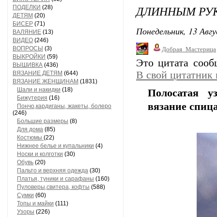
ДЛИННЫМ РУК
ПОДЕЛКИ
(28)
ДЕТЯМ
(20)
БИСЕР
(71)
Понедельник, 13 Авгу
ВАЛЯНИЕ
(13)
ВИДЕО
(246)
ВОПРОСЫ
(3)
Добрая_Мастерица
ВЫКРОЙКИ
(59)
Это цитата соо
ВЫШИВКА
(436)
В свой цитатник
ВЯЗАНИЕ ДЕТЯМ
(644)
ВЯЗАНИЕ ЖЕНЩИНАМ
(1831)
Шали и накидки
(18)
Полосатая у
Бижутерия
(16)
вязание спиц
Пончо,кардиганы, жакеты, болеро
(246)
Большие размеры
(8)
Для дома
(85)
Костюмы
(22)
Нижнее белье и купальники
(4)
Носки и колготки
(30)
Обувь
(20)
Пальто и верхняя одежда
(30)
Платья, туники и сарафаны
(160)
Пуловеры,свитера, кофты
(588)
Сумки
(60)
Топы и майки
(111)
Узоры
(226)