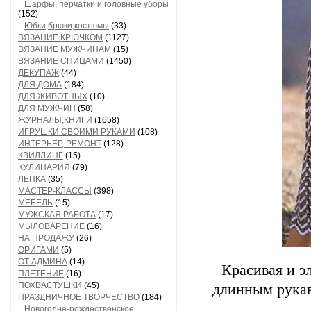
Шарфы, перчатки и головные уборы
(152)
Юбки,брюки,костюмы
(33)
ВЯЗАНИЕ КРЮЧКОМ
(1127)
ВЯЗАНИЕ МУЖЧИНАМ
(15)
ВЯЗАНИЕ СПИЦАМИ
(1450)
ДЕКУПАЖ
(44)
ДЛЯ ДОМА
(184)
ДЛЯ ЖИВОТНЫХ
(10)
ДЛЯ МУЖЧИН
(58)
ЖУРНАЛЫ,КНИГИ
(1658)
ИГРУШКИ СВОИМИ РУКАМИ
(108)
ИНТЕРЬЕР, РЕМОНТ
(128)
КВИЛЛИНГ
(15)
КУЛИНАРИЯ
(79)
ЛЕПКА
(35)
МАСТЕР-КЛАССЫ
(398)
МЕБЕЛЬ
(15)
МУЖСКАЯ РАБОТА
(17)
МЫЛОВАРЕНИЕ
(16)
НА ПРОДАЖУ
(26)
ОРИГАМИ
(5)
ОТ АДМИНА
(14)
Красивая и э
ПЛЕТЕНИЕ
(16)
ПОХВАСТУШКИ
(45)
длинным рукав
ПРАЗДНИЧНОЕ ТВОРЧЕСТВО
(184)
Новогодне-рождественское