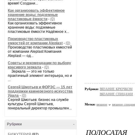
время! Создани...
Как организовать эффективное
хранение воды: подземные
пластиковые ёмкости
-
(0)
Как организовать эффективное
хранение воды: подземные
пластиковые ёмкости Надёжное х...
Производство пластиковых
емкостей от компании Aleplast
-
(0)
Производство пластиковых емкостей
от компании Aleplast Компания
Aleplast — од...
Советы и рекомендации по выбору
красивого зеркала
-
(0)
Зеркала — это не только
практичный элемент интерьера, но и
...
Сергей Шмотьев и ФОРЭС — 15 лет
Рубрики:
ВЯЗАНИЕ КРЮЧКОМ
поддержки камнерезного искусства
ВЯЗАНИЕ СПИЦАМИ
Урала
-
(0)
Сергей Шмотьев: бизнес на службе
культуры Сергей Шмотьев,
Метки:
вязание
вязание спицам
генеральный директор промышлен...
Рубрики
-
ПОЛОСАТА
БИЖУТЕРИЯ
(82)