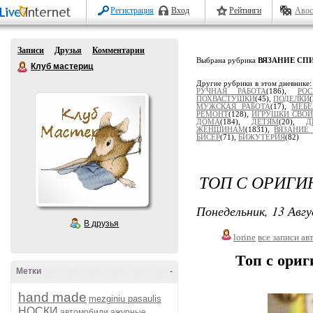
Регистрация
Вход
Рейтинги
Авос
Записи
Друзья
Комментарии
Выбрана рубрика
ВЯЗАНИЕ СП
Клуб мастериц
Другие рубрики в этом дневнике
РУЧНАЯ РАБОТА
(186),
РОС
ПОХВАСТУШКИ
(45),
ПОДЕЛКИ
МУЖСКАЯ РАБОТА
(17),
МЕБЕ
РЕМОНТ
(128),
ИГРУШКИ СВО
ДОМА
(184),
ДЕТЯМ
(20),
Д
ЖЕНЩИНАМ
(1831),
ВЯЗАНИЕ
БИСЕР
(71),
БИЖУТЕРИЯ
(82)
ТОП С ОРИГ
Понедельник, 13 Авгу
В друзья
lorine
все записи ав
Топ с ори
Метки
-
hand made
mezginiu pasaulis
НОСКИ
автомобили
ажурные