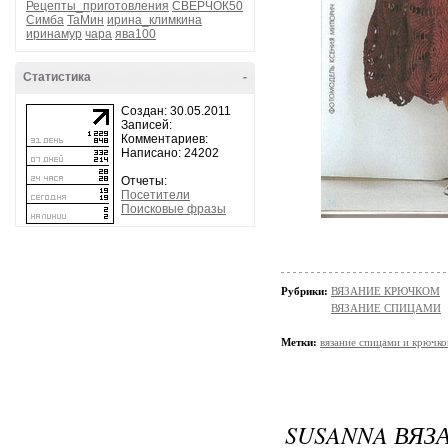
Рецепты_приготовления
СВЕРЧОК50
Симба
ТаМин
ирина_климкина
иринамур
чара
ява100
Статистика
-
Создан: 30.05.2011
Записей:
Комментариев:
Написано: 24202
Отчеты:
Посетители
Поисковые фразы
Рубрики:
ВЯЗАНИЕ КРЮЧКОМ
ВЯЗАНИЕ СПИЦАМИ
Метки:
вязание спицами и крючк
SUSANNA ВЯЗА