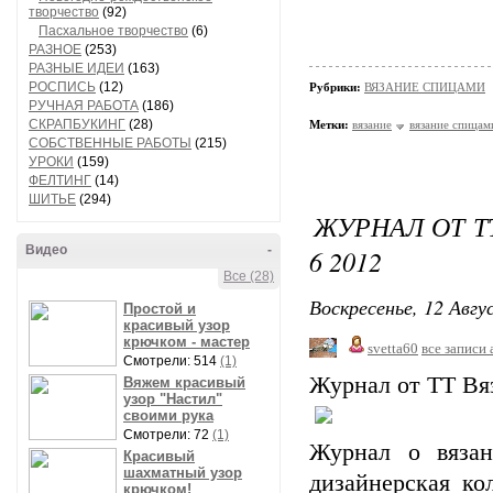
творчество
(92)
Пасхальное творчество
(6)
РАЗНОЕ
(253)
РАЗНЫЕ ИДЕИ
(163)
РОСПИСЬ
(12)
Рубрики:
ВЯЗАНИЕ СПИЦАМИ
РУЧНАЯ РАБОТА
(186)
СКРАПБУКИНГ
(28)
Метки:
вязание
вязание спицам
СОБСТВЕННЫЕ РАБОТЫ
(215)
УРОКИ
(159)
ФЕЛТИНГ
(14)
ШИТЬЕ
(294)
ЖУРНАЛ ОТ Т
Видео
-
6 2012
Все (28)
Воскресенье, 12 Авгу
Простой и
красивый узор
крючком - мастер
svetta60
все записи 
Смотрели: 514
(1)
Журнал от ТТ Вя
Вяжем красивый
узор "Настил"
своими рука
Смотрели: 72
(1)
Журнал о вязан
Красивый
шахматный узор
дизайнерская ко
крючком!