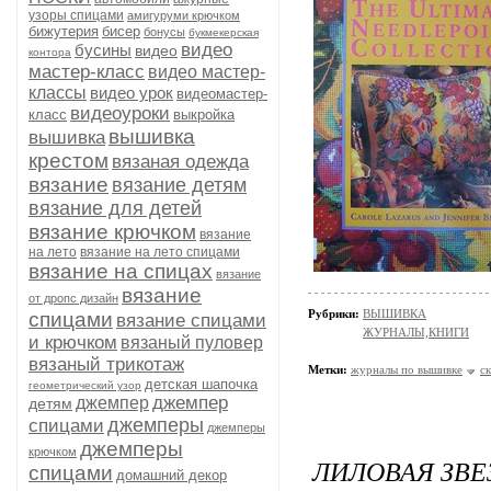
узоры спицами
амигуруми крючком
бижутерия
бисер
бонусы
букмекерская
видео
бусины
видео
контора
мастер-класс
видео мастер-
классы
видео урок
видеомастер-
видеоуроки
класс
выкройка
вышивка
вышивка
крестом
вязаная одежда
вязание
вязание детям
вязание для детей
вязание крючком
вязание
на лето
вязание на лето спицами
вязание на спицах
вязание
вязание
от дропс дизайн
Рубрики:
ВЫШИВКА
спицами
вязание спицами
ЖУРНАЛЫ,КНИГИ
и крючком
вязаный пуловер
вязаный трикотаж
Метки:
журналы по вышивке
с
детская шапочка
геометрический узор
джемпер
джемпер
детям
джемперы
спицами
джемперы
джемперы
крючком
ЛИЛОВАЯ ЗВ
спицами
домашний декор