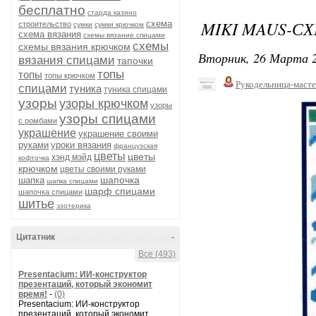
бесплатно
старда казино
MIKI MAUS-
схема
строительство
сумки
сумки крючком
схема вязания
схемы вязание спицами
схемы
схемы вязания крючком
Вторник, 26 Марта 2
вязания спицами
тапочки
топы
топы
топы крючком
Рукодельница-маст
спицами
туника
туника спицами
узоры
узоры крючком
узоры
узоры спицами
с ромбами
украшение
украшение своими
руками
уроки вязания
французская
цветы
цветы
хэнд мэйд
кофточка
крючком
цветы своими руками
шапочка
шапка
шапка спицами
шарф спицами
шапочка спицами
шитье
эзотерика
Цитатник
-
Все (493)
Presentacium: ИИ‑конструктор
презентаций, который экономит
время!
-
(0)
Presentacium: ИИ‑конструктор
презентаций, который экономит