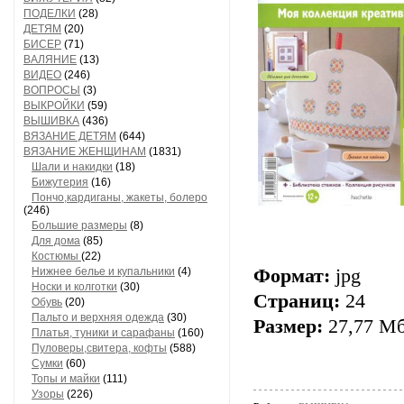
ПОДЕЛКИ
(28)
ДЕТЯМ
(20)
БИСЕР
(71)
ВАЛЯНИЕ
(13)
ВИДЕО
(246)
ВОПРОСЫ
(3)
ВЫКРОЙКИ
(59)
ВЫШИВКА
(436)
ВЯЗАНИЕ ДЕТЯМ
(644)
ВЯЗАНИЕ ЖЕНЩИНАМ
(1831)
Шали и накидки
(18)
Бижутерия
(16)
Пончо,кардиганы, жакеты, болеро
(246)
Большие размеры
(8)
Для дома
(85)
Костюмы
(22)
Нижнее белье и купальники
(4)
Формат:
jpg
Носки и колготки
(30)
Страниц:
24
Обувь
(20)
Пальто и верхняя одежда
(30)
Размер:
27,77 М
Платья, туники и сарафаны
(160)
Пуловеры,свитера, кофты
(588)
Сумки
(60)
Топы и майки
(111)
Узоры
(226)