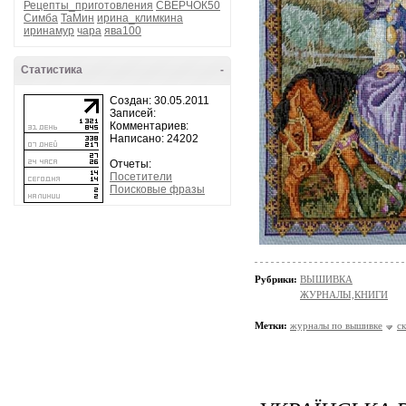
Рецепты_приготовления
СВЕРЧОК50
Симба
ТаМин
ирина_климкина
иринамур
чара
ява100
Статистика
-
Создан: 30.05.2011
Записей:
Комментариев:
Написано: 24202
Отчеты:
Посетители
Поисковые фразы
Рубрики:
ВЫШИВКА
ЖУРНАЛЫ,КНИГИ
Метки:
журналы по вышивке
с