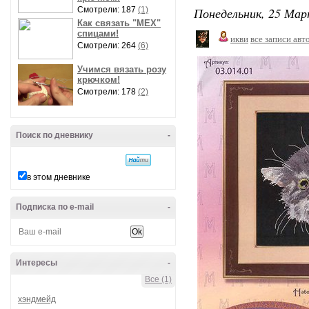
Понедельник, 25 Мар
Смотрели: 187
(1)
Как связать "МЕХ"
спицами!
икви
все записи авт
Смотрели: 264
(6)
Учимся вязать розу
крючком!
Смотрели: 178
(2)
Поиск по дневнику
-
в этом дневнике
Подписка по e-mail
-
Интересы
-
Все (1)
хэндмейд