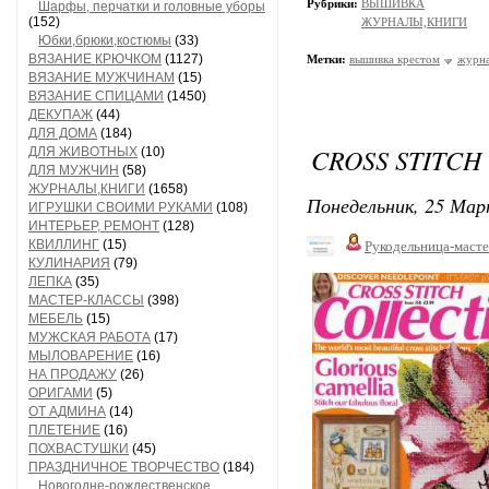
Рубрики:
ВЫШИВКА
Шарфы, перчатки и головные уборы
(152)
ЖУРНАЛЫ,КНИГИ
Юбки,брюки,костюмы
(33)
ВЯЗАНИЕ КРЮЧКОМ
(1127)
Метки:
вышивка крестом
журна
ВЯЗАНИЕ МУЖЧИНАМ
(15)
ВЯЗАНИЕ СПИЦАМИ
(1450)
ДЕКУПАЖ
(44)
ДЛЯ ДОМА
(184)
CROSS STITCH
ДЛЯ ЖИВОТНЫХ
(10)
ДЛЯ МУЖЧИН
(58)
ЖУРНАЛЫ,КНИГИ
(1658)
Понедельник, 25 Мар
ИГРУШКИ СВОИМИ РУКАМИ
(108)
ИНТЕРЬЕР, РЕМОНТ
(128)
КВИЛЛИНГ
(15)
Рукодельница-маст
КУЛИНАРИЯ
(79)
ЛЕПКА
(35)
МАСТЕР-КЛАССЫ
(398)
МЕБЕЛЬ
(15)
МУЖСКАЯ РАБОТА
(17)
МЫЛОВАРЕНИЕ
(16)
НА ПРОДАЖУ
(26)
ОРИГАМИ
(5)
ОТ АДМИНА
(14)
ПЛЕТЕНИЕ
(16)
ПОХВАСТУШКИ
(45)
ПРАЗДНИЧНОЕ ТВОРЧЕСТВО
(184)
Новогодне-рождественское