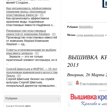
время! Создани...
Как организовать эффективное
хранение воды: подземные
пластиковые ёмкости
-
(0)
Как организовать эффективное
хранение воды: подземные
пластиковые ёмкости Надёжное х...
Рубрики:
ВЫШИВКА
Производство пластиковых
емкостей от компании Aleplast
-
(0)
Метки:
схема вышивки крестом
Производство пластиковых емкостей
от компании Aleplast Компания
Aleplast — од...
Советы и рекомендации по выбору
красивого зеркала
-
(0)
ВЫШИВКА КР
Зеркала — это не только
практичный элемент интерьера, но и
2013
...
Сергей Шмотьев и ФОРЭС — 15 лет
поддержки камнерезного искусства
Вторник, 26 Марта 2
Урала
-
(0)
Сергей Шмотьев: бизнес на службе
культуры Сергей Шмотьев,
Рукодельница-маст
генеральный директор промышлен...
Рубрики
-
БИЖУТЕРИЯ
(82)