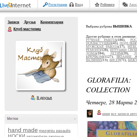
Регистрация
Вход
Рейтинги
Авос
Записи
Друзья
Комментарии
Выбрана рубрика
ВЫШИВКА
.
Клуб мастериц
Другие рубрики в этом дневнике
РУЧНАЯ РАБОТА
(186),
РОС
ПОХВАСТУШКИ
(45),
ПОДЕЛКИ
МУЖСКАЯ РАБОТА
(17),
МЕБЕ
РЕМОНТ
(128),
ИГРУШКИ СВО
ДОМА
(184),
ДЕТЯМ
(20),
Д
КРЮЧКОМ
(1127),
ВЯЗАНИЕ 
ВАЛЯНИЕ
(13),
БИСЕР
(71),
БИЖУ
GLORAFILIA
COLLECTION
В друзья
Четверг, 28 Марта 2
икви
все записи авт
Метки
-
hand made
mezginiu pasaulis
НОСКИ
автомобили
ажурные