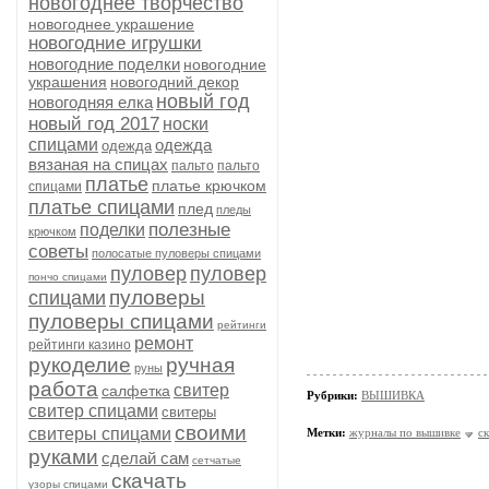
новогоднее творчество
новогоднее украшение
новогодние игрушки
новогодние поделки
новогодние
украшения
новогодний декор
новый год
новогодняя елка
новый год 2017
носки
спицами
одежда
одежда
вязаная на спицах
пальто
пальто
платье
платье крючком
спицами
платье спицами
плед
пледы
полезные
поделки
крючком
советы
полосатые пуловеры спицами
пуловер
пуловер
пончо спицами
пуловеры
спицами
пуловеры спицами
рейтинги
ремонт
рейтинги казино
рукоделие
ручная
руны
работа
свитер
салфетка
Рубрики:
ВЫШИВКА
свитер спицами
свитеры
своими
свитеры спицами
Метки:
журналы по вышивке
с
руками
сделай сам
сетчатые
скачать
узоры спицами