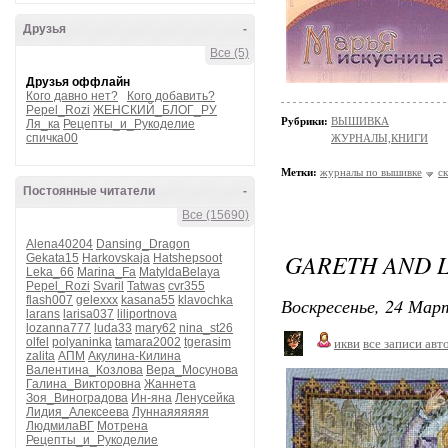
Друзья
-
Все (5)
Друзья оффлайн
Кого давно нет?
Кого добавить?
Pepel_Rozi
ЖЕНСКИЙ_БЛОГ_РУ
Рубрики:
ВЫШИВКА
Ля_ка
Рецепты_и_Рукоделие
спичка00
ЖУРНАЛЫ,КНИГИ
Метки:
журналы по вышивке
с
Постоянные читатели
-
Все (15690)
Alena40204
Dansing_Dragon
GARETH AND L
Gekata15
Harkovskaja
Hatshepsoot
Leka_66
Marina_Fa
MatyldaBelaya
Pepel_Rozi
Svaril
Tatwas
cvr355
flash007
gelexxx
kasana55
klavochka
Воскресенье, 24 Март
larans
larisa037
liliportnova
lozanna777
luda33
mary62
nina_st26
olfel
polyaninka
tamara2002
tgerasim
икви
все записи авт
zalita
АПМ
Акулина-Килина
Валентина_Козлова
Вера_Мосунова
Галина_Викторовна
Жаннета
Зоя_Виноградова
Ин-яна
Ленусейка
Лидия_Алексеева
Луннаяяяяяя
ЛюдмилаВГ
Мотрена
Рецепты_и_Рукоделие