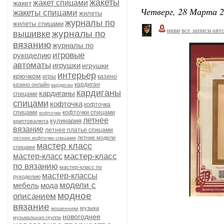
жакеты
жакет спицами
жакет
Четверг, 28 Марта 2
жакеты спицами
жилеты
журналы по
жилеты спицами
икви
все записи авт
журналы по
вышивке
вязанию
журналы по
игровые
рукоделию
автоматы
игрушки
игрушки
интерьер
крючком
игры
казино
кардиган
казино онлайн
кардиган
кардиганы
кардиганы
спицами
спицами
кофточка
кофточка
спицами
кофточки спицами
кофточки
летнее
кулинария
криптовалюта
вязание
летнее платье спицами
летние модели
летние кофточки спицами
мастер класс
спицами
мастер-класс
мастер-класс
по вязанию
мастер-класс по
мастер-классы
рукоделию
модели с
мебель
мода
модное
описанием
вязание
музыка
мошенники
новогоднее
музыкальная группа