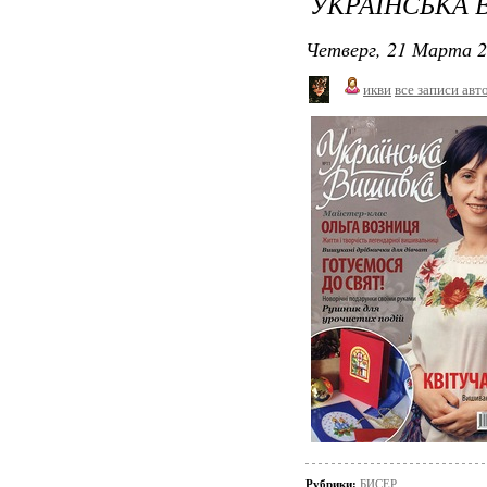
УКРАЇНСЬКА 
Четверг, 21 Марта 2
икви
все записи авт
Рубрики:
БИСЕР