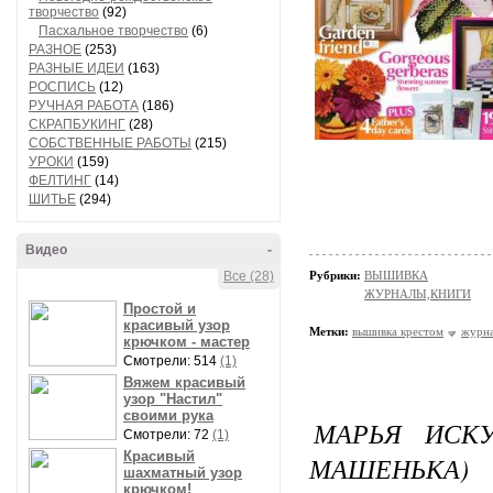
творчество
(92)
Пасхальное творчество
(6)
РАЗНОЕ
(253)
РАЗНЫЕ ИДЕИ
(163)
РОСПИСЬ
(12)
РУЧНАЯ РАБОТА
(186)
СКРАПБУКИНГ
(28)
СОБСТВЕННЫЕ РАБОТЫ
(215)
УРОКИ
(159)
ФЕЛТИНГ
(14)
ШИТЬЕ
(294)
Видео
-
Все (28)
Рубрики:
ВЫШИВКА
ЖУРНАЛЫ,КНИГИ
Простой и
красивый узор
Метки:
вышивка крестом
журна
крючком - мастер
Смотрели: 514
(1)
Вяжем красивый
узор "Настил"
своими рука
МАРЬЯ ИСК
Смотрели: 72
(1)
Красивый
МАШЕНЬКА)
шахматный узор
крючком!