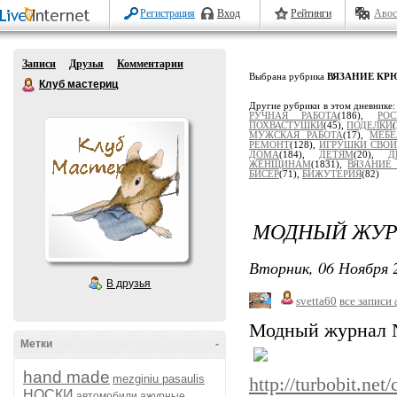
Регистрация
Вход
Рейтинги
Авос
Записи
Друзья
Комментарии
Выбрана рубрика
ВЯЗАНИЕ КР
Клуб мастериц
Другие рубрики в этом дневнике
РУЧНАЯ РАБОТА
(186),
РОС
ПОХВАСТУШКИ
(45),
ПОДЕЛКИ
МУЖСКАЯ РАБОТА
(17),
МЕБЕ
РЕМОНТ
(128),
ИГРУШКИ СВО
ДОМА
(184),
ДЕТЯМ
(20),
Д
ЖЕНЩИНАМ
(1831),
ВЯЗАНИЕ
БИСЕР
(71),
БИЖУТЕРИЯ
(82)
МОДНЫЙ ЖУРН
Вторник, 06 Ноября 2
В друзья
svetta60
все записи 
Модный журнал №
Метки
-
hand made
mezginiu pasaulis
http://turbobit.ne
НОСКИ
автомобили
ажурные