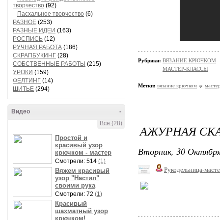
творчество
(92)
Пасхальное творчество
(6)
РАЗНОЕ
(253)
РАЗНЫЕ ИДЕИ
(163)
РОСПИСЬ
(12)
РУЧНАЯ РАБОТА
(186)
СКРАПБУКИНГ
(28)
Рубрики:
ВЯЗАНИЕ КРЮЧКОМ
СОБСТВЕННЫЕ РАБОТЫ
(215)
МАСТЕР-КЛАССЫ
УРОКИ
(159)
ФЕЛТИНГ
(14)
Метки:
вязание крючком
мастер
ШИТЬЕ
(294)
Видео
-
Все (28)
АЖУРНАЯ СКА
Простой и
красивый узор
Вторник, 30 Октября
крючком - мастер
Смотрели: 514
(1)
Рукодельница-маст
Вяжем красивый
узор "Настил"
своими рука
Смотрели: 72
(1)
Красивый
шахматный узор
крючком!