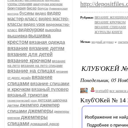
http://depositfiles
узоры спицами
амигуруми крючком
бижутерия
бисер
бонусы
букмекерская
видео
бусины
видео
контора
Рубрики:
ВЯЗАНИЕ ЖЕНЩИНАМ/Ш
мастер-класс
видео мастер-
ВЯЗАНИЕ КРЮЧКОМ
классы
видео урок
видеомастер-
ВЯЗАНИЕ СПИЦАМИ
видеоуроки
класс
выкройка
ЖУРНАЛЫ,КНИГИ
вышивка
вышивка
крестом
вязаная одежда
Метки:
модный журнал
скачат
вязание
вязание детям
вязание для детей
вязание крючком
вязание
КЛУБ'ОКЕЙ № 
на лето
вязание на лето спицами
вязание на спицах
вязание
вязание
от дропс дизайн
Понедельник, 05 Нояб
спицами
вязание спицами
и крючком
вязаный пуловер
svetta60
все записи 
вязаный трикотаж
Клуб'ОКей № 14 
детская шапочка
геометрический узор
джемпер
джемпер
детям
джемперы
спицами
джемперы
джемперы
крючком
спицами
домашний декор