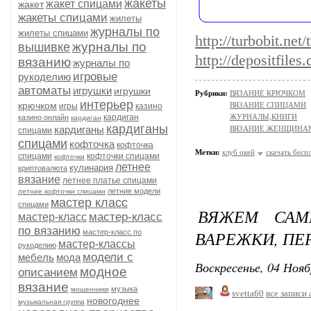
жакеты
жакет спицами
жакет
жакеты спицами
жилеты
журналы по
жилеты спицами
http://turbobit.ne
журналы по
вышивке
http://depositfile
вязанию
журналы по
игровые
рукоделию
автоматы
игрушки
игрушки
Рубрики:
ВЯЗАНИЕ КРЮЧКОМ
интерьер
крючком
ВЯЗАНИЕ СПИЦАМИ
игры
казино
кардиган
ЖУРНАЛЫ,КНИГИ
казино онлайн
кардиган
кардиганы
кардиганы
ВЯЗАНИЕ ЖЕНЩИНА
спицами
спицами
кофточка
кофточка
Метки:
клуб окей
скачать бесп
спицами
кофточки спицами
кофточки
летнее
кулинария
криптовалюта
вязание
летнее платье спицами
летние модели
летние кофточки спицами
мастер класс
спицами
ВЯЖЕМ САМ
мастер-класс
мастер-класс
по вязанию
ВАРЕЖКИ, ПЕ
мастер-класс по
мастер-классы
рукоделию
модели с
мебель
мода
Воскресенье, 04 Нояб
модное
описанием
вязание
музыка
мошенники
svetta60
все записи 
новогоднее
музыкальная группа