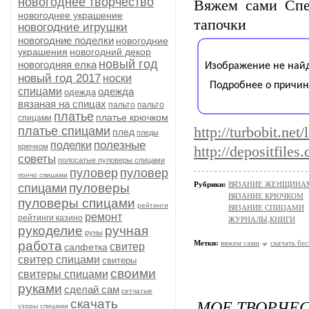
новогоднее творчество
Вяжем сами Спе
новогоднее украшение
тапочки
новогодние игрушки
новогодние поделки
новогодние
украшения
новогодний декор
новый год
новогодняя елка
новый год 2017
носки
спицами
одежда
одежда
вязаная на спицах
пальто
пальто
платье
платье крючком
спицами
платье спицами
http://turbobit.net
плед
пледы
полезные
поделки
крючком
http://depositfiles
советы
полосатые пуловеры спицами
пуловер
пуловер
пончо спицами
Рубрики:
ВЯЗАНИЕ ЖЕНЩИНАМ/Ш
пуловеры
спицами
ВЯЗАНИЕ КРЮЧКОМ
пуловеры спицами
рейтинги
ВЯЗАНИЕ СПИЦАМИ
ремонт
рейтинги казино
ЖУРНАЛЫ,КНИГИ
рукоделие
ручная
руны
работа
Метки:
вяжем сами
скачать бе
свитер
салфетка
свитер спицами
свитеры
своими
свитеры спицами
руками
сделай сам
сетчатые
МОЕ ТВОРЧЕС
скачать
узоры спицами