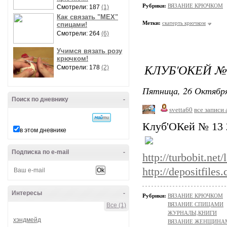
Рубрики:
ВЯЗАНИЕ КРЮЧКОМ
Смотрели: 187
(1)
Как связать "МЕХ"
Метки:
скатерть крючком
спицами!
Смотрели: 264
(6)
Учимся вязать розу
крючком!
КЛУБ'ОКЕЙ № 
Смотрели: 178
(2)
Пятница, 26 Октября
Поиск по дневнику
-
svetta60
все записи 
Клуб'ОКей № 13 
в этом дневнике
Подписка по e-mail
-
http://turbobit.net
http://depositfiles
Интересы
-
Рубрики:
ВЯЗАНИЕ КРЮЧКОМ
ВЯЗАНИЕ СПИЦАМИ
Все (1)
ЖУРНАЛЫ,КНИГИ
хэндмейд
ВЯЗАНИЕ ЖЕНЩИНА