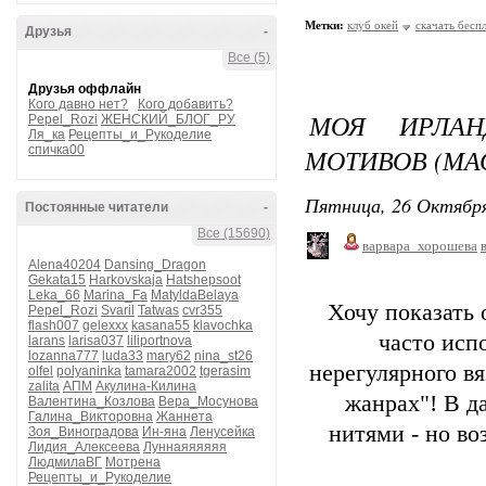
Метки:
клуб окей
скачать бесп
Друзья
-
Все (5)
Друзья оффлайн
Кого давно нет?
Кого добавить?
МОЯ ИРЛАН
Pepel_Rozi
ЖЕНСКИЙ_БЛОГ_РУ
Ля_ка
Рецепты_и_Рукоделие
спичка00
МОТИВОВ (МА
Пятница, 26 Октября
Постоянные читатели
-
Все (15690)
варвара_хорошева
Alena40204
Dansing_Dragon
Gekata15
Harkovskaja
Hatshepsoot
Leka_66
Marina_Fa
MatyldaBelaya
Хочу показать 
Pepel_Rozi
Svaril
Tatwas
cvr355
flash007
gelexxx
kasana55
klavochka
часто испо
larans
larisa037
liliportnova
lozanna777
luda33
mary62
nina_st26
нерегулярного в
olfel
polyaninka
tamara2002
tgerasim
zalita
АПМ
Акулина-Килина
жанрах"! В д
Валентина_Козлова
Вера_Мосунова
Галина_Викторовна
Жаннета
нитями - но во
Зоя_Виноградова
Ин-яна
Ленусейка
Лидия_Алексеева
Луннаяяяяяя
ЛюдмилаВГ
Мотрена
Рецепты_и_Рукоделие