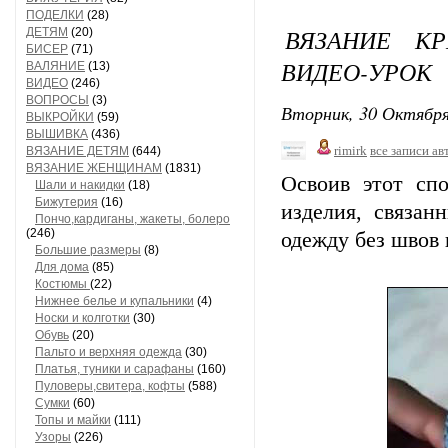
ПОДЕЛКИ
(28)
ВЯЗАНИЕ КР
ДЕТЯМ
(20)
БИСЕР
(71)
ВИДЕО-УРОК
ВАЛЯНИЕ
(13)
ВИДЕО
(246)
ВОПРОСЫ
(3)
Вторник, 30 Октября
ВЫКРОЙКИ
(59)
ВЫШИВКА
(436)
rimirk
все записи ав
ВЯЗАНИЕ ДЕТЯМ
(644)
ВЯЗАНИЕ ЖЕНЩИНАМ
(1831)
Освоив этот сп
Шали и накидки
(18)
Бижутерия
(16)
изделия, связан
Пончо,кардиганы, жакеты, болеро
(246)
одежду без швов и
Большие размеры
(8)
Для дома
(85)
Костюмы
(22)
Нижнее белье и купальники
(4)
Носки и колготки
(30)
Обувь
(20)
Пальто и верхняя одежда
(30)
Платья, туники и сарафаны
(160)
Пуловеры,свитера, кофты
(588)
Сумки
(60)
Топы и майки
(111)
Узоры
(226)