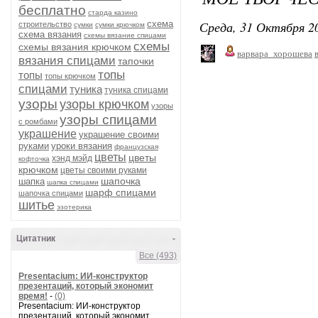
бесплатно
старда казино
Среда, 31 Октября 20
схема
строительство
сумки
сумки крючком
схема вязания
схемы вязание спицами
схемы
схемы вязания крючком
варвара_хорошева
вязания спицами
тапочки
топы
топы
топы крючком
спицами
туника
туника спицами
узоры
узоры крючком
узоры
узоры спицами
с ромбами
украшение
украшение своими
руками
уроки вязания
французская
цветы
цветы
хэнд мэйд
кофточка
крючком
цветы своими руками
шапочка
шапка
шапка спицами
шарф спицами
шапочка спицами
шитье
эзотерика
Цитатник
-
Все (493)
Presentacium: ИИ‑конструктор
презентаций, который экономит
время!
-
(0)
Presentacium: ИИ‑конструктор
презентаций, который экономит