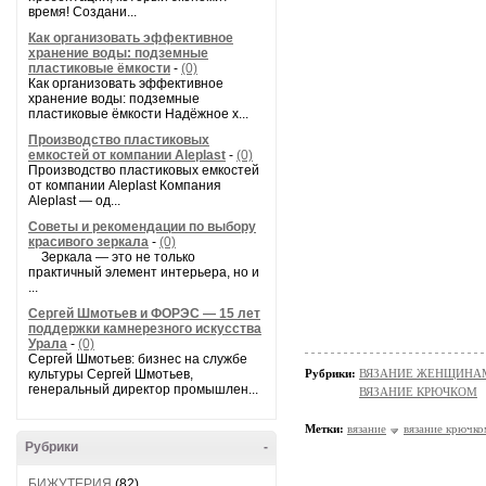
время! Создани...
Как организовать эффективное
хранение воды: подземные
пластиковые ёмкости
-
(0)
Как организовать эффективное
хранение воды: подземные
пластиковые ёмкости Надёжное х...
Производство пластиковых
емкостей от компании Aleplast
-
(0)
Производство пластиковых емкостей
от компании Aleplast Компания
Aleplast — од...
Советы и рекомендации по выбору
красивого зеркала
-
(0)
Зеркала — это не только
практичный элемент интерьера, но и
...
Сергей Шмотьев и ФОРЭС — 15 лет
поддержки камнерезного искусства
Урала
-
(0)
Сергей Шмотьев: бизнес на службе
культуры Сергей Шмотьев,
Рубрики:
ВЯЗАНИЕ ЖЕНЩИНАМ/Пл
генеральный директор промышлен...
ВЯЗАНИЕ КРЮЧКОМ
Метки:
вязание
вязание крючко
Рубрики
-
БИЖУТЕРИЯ
(82)