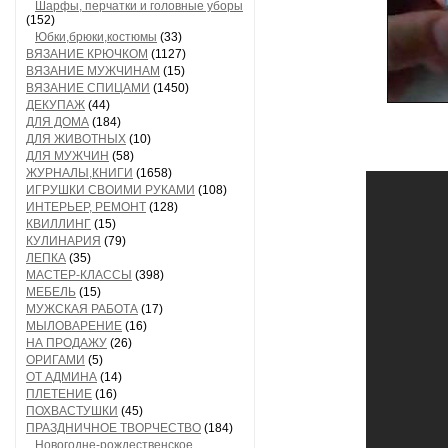
Шарфы, перчатки и головные уборы
(152)
Юбки,брюки,костюмы
(33)
ВЯЗАНИЕ КРЮЧКОМ
(1127)
ВЯЗАНИЕ МУЖЧИНАМ
(15)
ВЯЗАНИЕ СПИЦАМИ
(1450)
ДЕКУПАЖ
(44)
ДЛЯ ДОМА
(184)
ДЛЯ ЖИВОТНЫХ
(10)
ДЛЯ МУЖЧИН
(58)
ЖУРНАЛЫ,КНИГИ
(1658)
ИГРУШКИ СВОИМИ РУКАМИ
(108)
ИНТЕРЬЕР, РЕМОНТ
(128)
КВИЛЛИНГ
(15)
КУЛИНАРИЯ
(79)
ЛЕПКА
(35)
МАСТЕР-КЛАССЫ
(398)
МЕБЕЛЬ
(15)
МУЖСКАЯ РАБОТА
(17)
МЫЛОВАРЕНИЕ
(16)
НА ПРОДАЖУ
(26)
ОРИГАМИ
(5)
ОТ АДМИНА
(14)
ПЛЕТЕНИЕ
(16)
ПОХВАСТУШКИ
(45)
ПРАЗДНИЧНОЕ ТВОРЧЕСТВО
(184)
Новогодне-рождественское