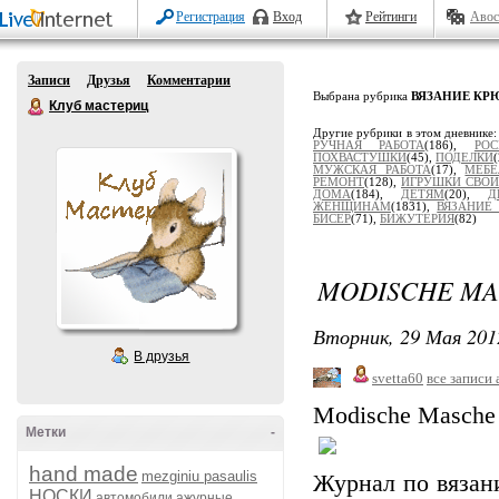
Регистрация
Вход
Рейтинги
Авос
Записи
Друзья
Комментарии
Выбрана рубрика
ВЯЗАНИЕ КР
Клуб мастериц
Другие рубрики в этом дневнике
РУЧНАЯ РАБОТА
(186),
РОС
ПОХВАСТУШКИ
(45),
ПОДЕЛКИ
МУЖСКАЯ РАБОТА
(17),
МЕБЕ
РЕМОНТ
(128),
ИГРУШКИ СВО
ДОМА
(184),
ДЕТЯМ
(20),
Д
ЖЕНЩИНАМ
(1831),
ВЯЗАНИЕ
БИСЕР
(71),
БИЖУТЕРИЯ
(82)
MODISCHE MAS
Вторник, 29 Мая 201
В друзья
svetta60
все записи 
Modische Masche
Метки
-
hand made
mezginiu pasaulis
Журнал по вязан
НОСКИ
автомобили
ажурные