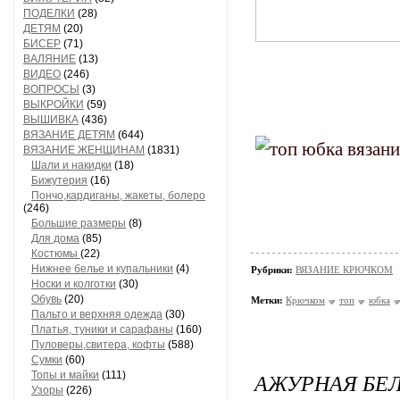
ПОДЕЛКИ
(28)
ДЕТЯМ
(20)
БИСЕР
(71)
ВАЛЯНИЕ
(13)
ВИДЕО
(246)
ВОПРОСЫ
(3)
ВЫКРОЙКИ
(59)
ВЫШИВКА
(436)
ВЯЗАНИЕ ДЕТЯМ
(644)
ВЯЗАНИЕ ЖЕНЩИНАМ
(1831)
Шали и накидки
(18)
Бижутерия
(16)
Пончо,кардиганы, жакеты, болеро
(246)
Большие размеры
(8)
Для дома
(85)
Костюмы
(22)
Нижнее белье и купальники
(4)
Рубрики:
ВЯЗАНИЕ КРЮЧКОМ
Носки и колготки
(30)
Обувь
(20)
Метки:
Крючком
топ
юбка
Пальто и верхняя одежда
(30)
Платья, туники и сарафаны
(160)
Пуловеры,свитера, кофты
(588)
Сумки
(60)
АЖУРНАЯ БЕ
Топы и майки
(111)
Узоры
(226)