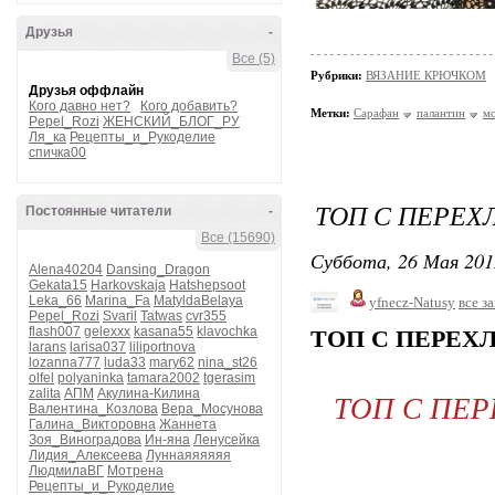
Друзья
-
Все (5)
Рубрики:
ВЯЗАНИЕ КРЮЧКОМ
Друзья оффлайн
Кого давно нет?
Кого добавить?
Метки:
Сарафан
палантин
м
Pepel_Rozi
ЖЕНСКИЙ_БЛОГ_РУ
Ля_ка
Рецепты_и_Рукоделие
спичка00
ТОП С ПЕРЕХ
Постоянные читатели
-
Все (15690)
Суббота, 26 Мая 201
Alena40204
Dansing_Dragon
Gekata15
Harkovskaja
Hatshepsoot
Leka_66
Marina_Fa
MatyldaBelaya
yfnecz-Natusy
все з
Pepel_Rozi
Svaril
Tatwas
cvr355
flash007
gelexxx
kasana55
klavochka
ТОП С ПЕРЕХ
larans
larisa037
liliportnova
lozanna777
luda33
mary62
nina_st26
olfel
polyaninka
tamara2002
tgerasim
zalita
АПМ
Акулина-Килина
ТОП С ПЕР
Валентина_Козлова
Вера_Мосунова
Галина_Викторовна
Жаннета
Зоя_Виноградова
Ин-яна
Ленусейка
Лидия_Алексеева
Луннаяяяяяя
ЛюдмилаВГ
Мотрена
Рецепты_и_Рукоделие