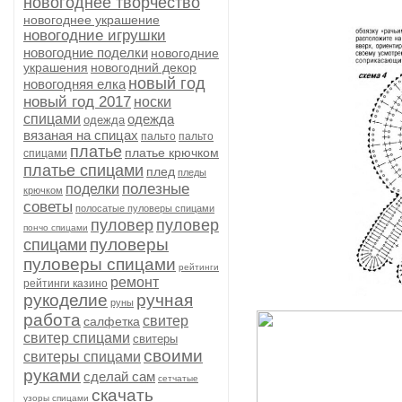
новогоднее творчество
новогоднее украшение
новогодние игрушки
новогодние поделки
новогодние
украшения
новогодний декор
новый год
новогодняя елка
новый год 2017
носки
спицами
одежда
одежда
вязаная на спицах
пальто
пальто
платье
платье крючком
спицами
платье спицами
плед
пледы
полезные
поделки
крючком
советы
полосатые пуловеры спицами
пуловер
пуловер
пончо спицами
пуловеры
спицами
пуловеры спицами
рейтинги
ремонт
рейтинги казино
рукоделие
ручная
руны
работа
свитер
салфетка
свитер спицами
свитеры
своими
свитеры спицами
руками
сделай сам
сетчатые
скачать
узоры спицами