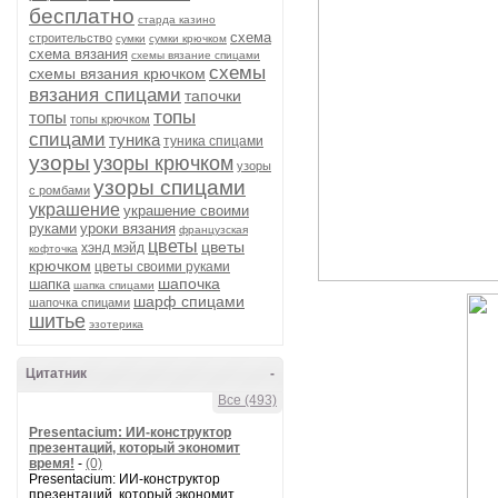
бесплатно
старда казино
схема
строительство
сумки
сумки крючком
схема вязания
схемы вязание спицами
схемы
схемы вязания крючком
вязания спицами
тапочки
топы
топы
топы крючком
спицами
туника
туника спицами
узоры
узоры крючком
узоры
узоры спицами
с ромбами
украшение
украшение своими
руками
уроки вязания
французская
цветы
цветы
хэнд мэйд
кофточка
крючком
цветы своими руками
шапочка
шапка
шапка спицами
шарф спицами
шапочка спицами
шитье
эзотерика
Цитатник
-
Все (493)
Presentacium: ИИ‑конструктор
презентаций, который экономит
время!
-
(0)
Presentacium: ИИ‑конструктор
презентаций, который экономит