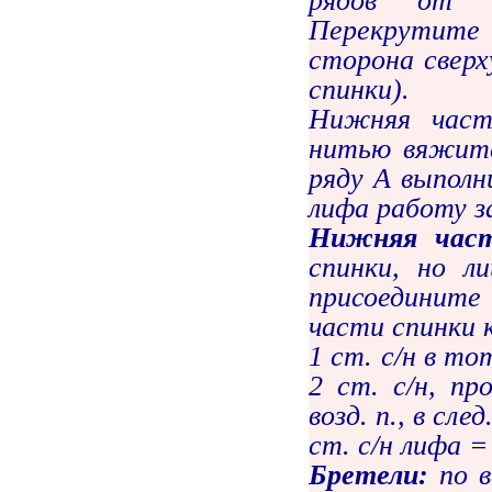
рядов от н
Перекрутите
сторона сверх
спинки).
Нижняя част
нитью вяжите
ряду А выполн
лифа работу за
Нижняя част
спинки, но л
присоедините 
части спинки к
1 ст. с/н в то
2 ст. с/н, п
возд. п., в сле
ст. с/н лифа = 
Бретели:
по 