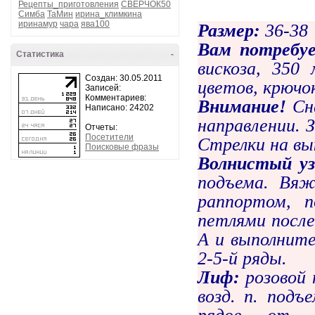
Рецепты_приготовления
СВЕРЧОК50
Симба
ТаМин
ирина_климкина
иринамур
чара
ява100
Размер:
36-38
Вам потребу
Статистика
-
вискоза, 350 
Создан: 30.05.2011
цветов, крючо
Записей:
Комментариев:
Внимание!
Сн
Написано: 24202
направлении. 
Отчеты:
Посетители
Стрелки на вы
Поисковые фразы
Волнистый уз
подъема. Вяж
раппортом, п
петлями после
А и выполните
2-5-й ряды.
Лиф:
розовой 
возд. п. подъ