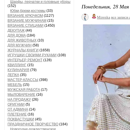
Шарфы, перчатки и головные уборы
Понедельник, 28 Мая 
(152)
Юбки,брюки,костюмы
(33)
ВЯЗАНИЕ КРЮЧКОМ
(1127)
Mirenka
все записи 
ВЯЗАНИЕ МУЖЧИНАМ
(15)
ВЯЗАНИЕ СПИЦАМИ
(1450)
ДЕКУПАЖ
(44)
ДЛЯ ДОМА
(184)
ДЛЯ ЖИВОТНЫХ
(10)
ДЛЯ МУЖЧИН
(58)
ЖУРНАЛЫ,КНИГИ
(1658)
ИГРУШКИ СВОИМИ РУКАМИ
(108)
ИНТЕРЬЕР, РЕМОНТ
(128)
КВИЛЛИНГ
(15)
КУЛИНАРИЯ
(79)
ЛЕПКА
(35)
МАСТЕР-КЛАССЫ
(398)
МЕБЕЛЬ
(15)
МУЖСКАЯ РАБОТА
(17)
МЫЛОВАРЕНИЕ
(16)
НА ПРОДАЖУ
(26)
ОРИГАМИ
(5)
ОТ АДМИНА
(14)
ПЛЕТЕНИЕ
(16)
ПОХВАСТУШКИ
(45)
ПРАЗДНИЧНОЕ ТВОРЧЕСТВО
(184)
Новогодне-рождественское