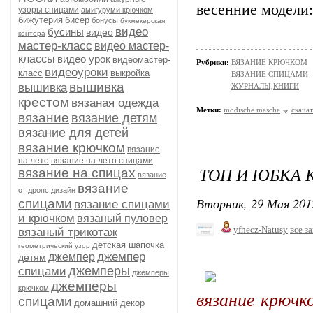
весенние модели:
узоры спицами
амигуруми крючком
бижутерия
бисер
бонусы
букмекерская
видео
бусины
видео
контора
мастер-класс
видео мастер-
классы
видео урок
видеомастер-
Рубрики:
ВЯЗАНИЕ КРЮЧКОМ
видеоуроки
класс
выкройка
ВЯЗАНИЕ СПИЦАМИ
вышивка
вышивка
ЖУРНАЛЫ,КНИГИ
крестом
вязаная одежда
Метки:
modische masche
скача
вязание
вязание детям
вязание для детей
вязание крючком
вязание
на лето
вязание на лето спицами
ТОП И ЮБКА 
вязание на спицах
вязание
вязание
от дропс дизайн
Вторник, 29 Мая 201
спицами
вязание спицами
и крючком
вязаный пуловер
yfnecz-Natusy
все з
вязаный трикотаж
детская шапочка
геометрический узор
джемпер
джемпер
детям
джемперы
спицами
джемперы
джемперы
крючком
вязание крючк
спицами
домашний декор