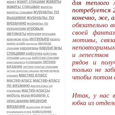
жакеты
для теплого
жакет спицами
жакет
жакеты спицами
жилеты
потребуется 2
журналы по
жилеты спицами
конечно, же,
а
журналы по
вышивке
вязанию
журналы по
обязательно в
игровые
рукоделию
своей фанта
автоматы
игрушки
игрушки
интерьер
мотивы, связ
крючком
игры
казино
кардиган
казино онлайн
кардиган
неповторимы
кардиганы
кардиганы
спицами
спицами
кофточка
и лепестков 
кофточка
спицами
кофточки спицами
кофточки
рядов и полу
летнее
кулинария
криптовалюта
вязание
летнее платье спицами
только не за
летние модели
летние кофточки спицами
мастер класс
чтобы потом с
спицами
мастер-класс
мастер-класс
по вязанию
мастер-класс по
мастер-классы
рукоделию
Итак, у нас 
модели с
мебель
мода
модное
описанием
юбка из отдел
вязание
музыка
мошенники
новогоднее
музыкальная группа