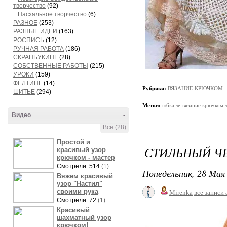
творчество
(92)
Пасхальное творчество
(6)
РАЗНОЕ
(253)
РАЗНЫЕ ИДЕИ
(163)
РОСПИСЬ
(12)
РУЧНАЯ РАБОТА
(186)
СКРАПБУКИНГ
(28)
СОБСТВЕННЫЕ РАБОТЫ
(215)
УРОКИ
(159)
ФЕЛТИНГ
(14)
Рубрики:
ВЯЗАНИЕ КРЮЧКОМ
ШИТЬЕ
(294)
Метки:
юбка
вязание крючком
Видео
-
Все (28)
Простой и
СТИЛЬНЫЙ Ч
красивый узор
крючком - мастер
Смотрели: 514
(1)
Понедельник, 28 Мая 
Вяжем красивый
узор "Настил"
своими рука
Mirenka
все записи 
Смотрели: 72
(1)
Красивый
шахматный узор
крючком!