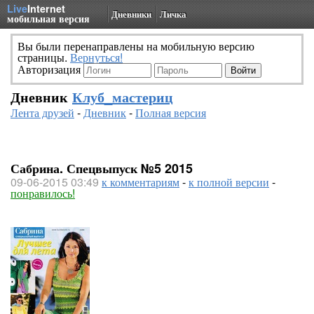
Live
Internet
Дневники
Личка
мобильная версия
Вы были перенаправлены на мобильную версию
страницы.
Вернуться!
Авторизация
Дневник
Клуб_мастериц
Лента друзей
-
Дневник
-
Полная версия
Сабрина. Спецвыпуск №5 2015
09-06-2015 03:49
к комментариям
-
к полной версии
-
понравилось!