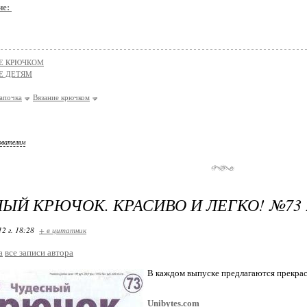
ие:
Е КРЮЧКОМ
Е ДЕТЯМ
апочка
Вязание крючком
ователям
ЫЙ КРЮЧОК. КРАСИВО И ЛЕГКО! №73 
12 г. 18:28
+ в цитатник
a
все записи автора
В каждом выпуске предлагаются прекрас
Unibytes.com