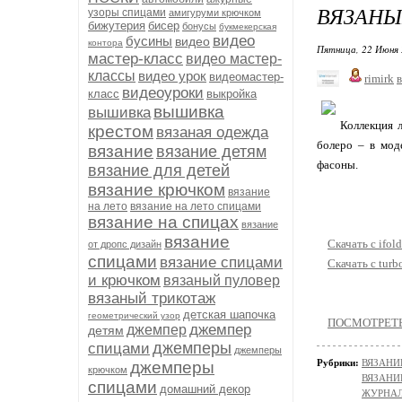
ВЯЗАНЫ
узоры спицами
амигуруми крючком
бижутерия
бисер
бонусы
букмекерская
видео
бусины
видео
контора
Пятница, 22 Июня 
мастер-класс
видео мастер-
классы
видео урок
видеомастер-
rimirk
в
видеоуроки
класс
выкройка
вышивка
вышивка
Коллекция л
крестом
вязаная одежда
болеро – в мод
вязание
вязание детям
фасоны.
вязание для детей
вязание крючком
вязание
на лето
вязание на лето спицами
вязание на спицах
вязание
вязание
Скачать с ifold
от дропс дизайн
спицами
вязание спицами
Скачать с turb
и крючком
вязаный пуловер
вязаный трикотаж
детская шапочка
геометрический узор
ПОСМОТРЕТЬ 
джемпер
джемпер
детям
джемперы
спицами
джемперы
Рубрики:
ВЯЗАНИ
джемперы
крючком
ВЯЗАНИ
спицами
домашний декор
ЖУРНАЛ