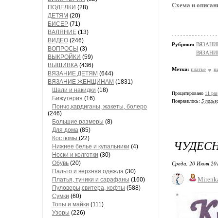
Схема и описан
ПОДЕЛКИ
(28)
ДЕТЯМ
(20)
БИСЕР
(71)
ВАЛЯНИЕ
(13)
ВИДЕО
(246)
Рубрики:
ВЯЗАНИ
ВОПРОСЫ
(3)
ВЯЗАНИ
ВЫКРОЙКИ
(59)
ВЫШИВКА
(436)
Метки:
платье
ш
ВЯЗАНИЕ ДЕТЯМ
(644)
ВЯЗАНИЕ ЖЕНЩИНАМ
(1831)
Шали и накидки
(18)
Процитировано
11 раз
Бижутерия
(16)
Понравилось:
5 польз
Пончо,кардиганы, жакеты, болеро
(246)
Большие размеры
(8)
Для дома
(85)
Костюмы
(22)
ЧУДЕСН
Нижнее белье и купальники
(4)
Носки и колготки
(30)
Обувь
(20)
Среда, 20 Июня 20
Пальто и верхняя одежда
(30)
Mirenk
Платья, туники и сарафаны
(160)
Пуловеры,свитера, кофты
(588)
Сумки
(60)
Топы и майки
(111)
Узоры
(226)