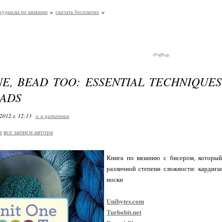
журналы по вязанию
скачать бесплатно
NE, BEAD TOO: ESSENTIAL TECHNIQUES
EADS
2012 г. 12:13
+ в цитатник
a
все записи автора
Книга по вязанию с бисером, которы
различной степени сложности: кардиган
носки
Unibytes.com
Turbobit.net