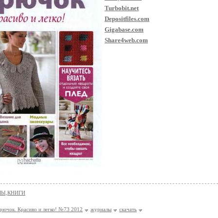
Turbobit.net
Depositfiles.com
Gigabase.com
Share4web.com
Ы,КНИГИ
рючок. Красиво и легко! №73 2012
журналы
скачать