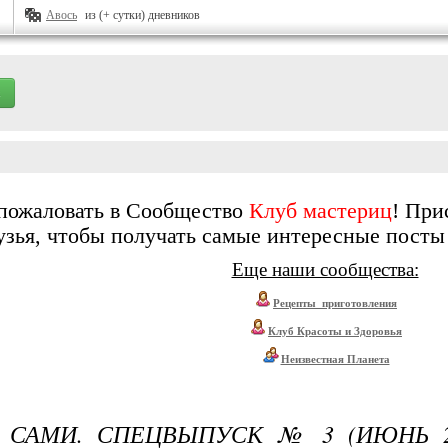
Авось
из (+ сутки) дневников
пожаловать в Сообщество
Клуб мастериц
! При
зья, чтобы получать самые интересные посты с
Еще наши сообщества:
Рецепты_приготовления
Клуб Красоты и Здоровья
Неизвестная Планета
 САМИ. СПЕЦВЫПУСК № 3 (ИЮНЬ 2