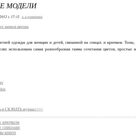
Е МОДЕЛИ
2012 г. 17:32
+ в цитатник
се записи автора
етней одежды для женщин и детей, связанной на спицах и крючком. Топы, л
елях использована самая разнообразная гамма сочетания цветов, простые 
er
obit
и СКАЧАТЬ журнал >>>
Е КРЮЧКОМ
Е СПИЦАМИ
Ы,КНИГИ