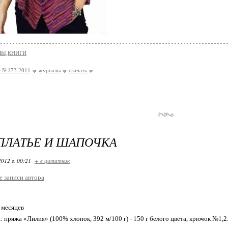
Ы,КНИГИ
le №173 2011
журналы
скачать
ПЛАТЬЕ И ШАПОЧКА
2012 г. 00:21
+ в цитатник
е записи автора
 месяцев
 пряжа «Лилия» (100% хлопок, 392 м/100 г) - 150 г белого цвета, крючок №1,2