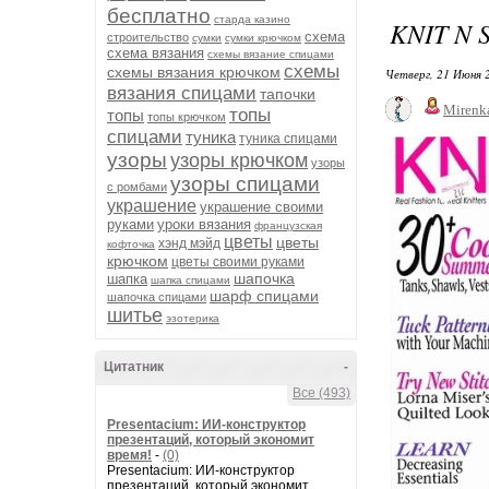
бесплатно
старда казино
KNIT N 
схема
строительство
сумки
сумки крючком
схема вязания
схемы вязание спицами
схемы
схемы вязания крючком
Четверг, 21 Июня 
вязания спицами
тапочки
Mirenk
топы
топы
топы крючком
спицами
туника
туника спицами
узоры
узоры крючком
узоры
узоры спицами
с ромбами
украшение
украшение своими
руками
уроки вязания
французская
цветы
цветы
хэнд мэйд
кофточка
крючком
цветы своими руками
шапочка
шапка
шапка спицами
шарф спицами
шапочка спицами
шитье
эзотерика
Цитатник
-
Все (493)
Presentacium: ИИ‑конструктор
презентаций, который экономит
время!
-
(0)
Presentacium: ИИ‑конструктор
презентаций, который экономит