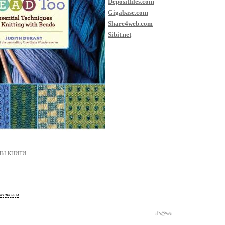
Depositfiles.com
Gigabase.com
Share4web.com
Sibit.net
Ы,КНИГИ
ователям