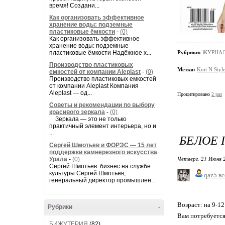
время! Создани...
Как организовать эффективное
хранение воды: подземные
пластиковые ёмкости
-
(0)
Как организовать эффективное
хранение воды: подземные
пластиковые ёмкости Надёжное х...
Рубрики:
ЖУРНАЛ
Производство пластиковых
Метки:
Knit N Sty
емкостей от компании Aleplast
-
(0)
Производство пластиковых емкостей
от компании Aleplast Компания
Aleplast — од...
Процитировано
2 раз
Советы и рекомендации по выбору
красивого зеркала
-
(0)
Зеркала — это не только
практичный элемент интерьера, но и
...
БЕЛОЕ 
Сергей Шмотьев и ФОРЭС — 15 лет
поддержки камнерезного искусства
Четверг, 21 Июня 
Урала
-
(0)
Сергей Шмотьев: бизнес на службе
культуры Сергей Шмотьев,
qaz5
вс
генеральный директор промышлен...
Возраст: на 9-12
Рубрики
-
Вам потребуется:
БИЖУТЕРИЯ
(82)