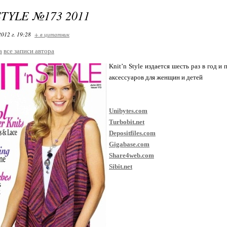
STYLE №173 2011
2012 г. 19:28
+ в цитатник
a
все записи автора
Knit’n Style издается шесть раз в год 
аксессуаров для женщин и детей
Unibytes.com
Turbobit.net
Depositfiles.com
Gigabase.com
Share4web.com
Sibit.net