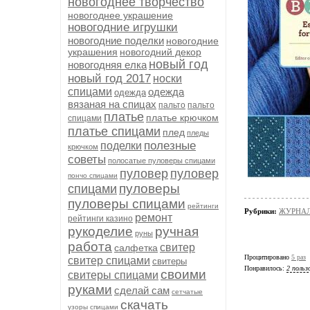
новогоднее творчество
новогоднее украшение
новогодние игрушки
новогодние поделки
новогодние
украшения
новогодний декор
новый год
новогодняя елка
новый год 2017
носки
спицами
одежда
одежда
вязаная на спицах
пальто
пальто
платье
платье крючком
спицами
платье спицами
плед
пледы
полезные
поделки
крючком
советы
полосатые пуловеры спицами
пуловер
пуловер
пончо спицами
пуловеры
спицами
пуловеры спицами
рейтинги
Рубрики:
ЖУРНАЛ
ремонт
рейтинги казино
рукоделие
ручная
руны
работа
свитер
салфетка
Процитировано
5 раз
свитер спицами
свитеры
Понравилось:
2 польз
своими
свитеры спицами
руками
сделай сам
сетчатые
скачать
узоры спицами