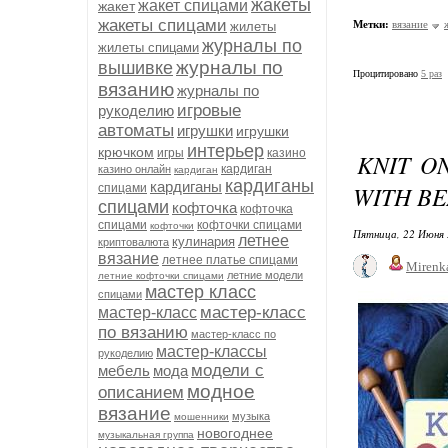
жакеты
жакет спицами
жакет
жакеты спицами
Метки:
вязание
жилеты
журналы по
жилеты спицами
журналы по
вышивке
Процитировано
5 раз
вязанию
журналы по
игровые
рукоделию
автоматы
игрушки
игрушки
интерьер
крючком
игры
казино
KNIT O
кардиган
казино онлайн
кардиган
кардиганы
кардиганы
WITH B
спицами
спицами
кофточка
кофточка
спицами
кофточки спицами
кофточки
Пятница, 22 Июня 
летнее
кулинария
криптовалюта
вязание
летнее платье спицами
Mirenk
летние модели
летние кофточки спицами
мастер класс
спицами
мастер-класс
мастер-класс
по вязанию
мастер-класс по
мастер-классы
рукоделию
модели с
мебель
мода
модное
описанием
вязание
музыка
мошенники
новогоднее
музыкальная группа