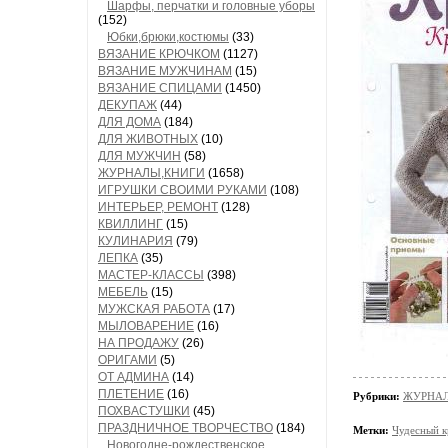
Шарфы, перчатки и головные уборы
(152)
Юбки,брюки,костюмы
(33)
ВЯЗАНИЕ КРЮЧКОМ
(1127)
ВЯЗАНИЕ МУЖЧИНАМ
(15)
ВЯЗАНИЕ СПИЦАМИ
(1450)
ДЕКУПАЖ
(44)
ДЛЯ ДОМА
(184)
ДЛЯ ЖИВОТНЫХ
(10)
ДЛЯ МУЖЧИН
(58)
ЖУРНАЛЫ,КНИГИ
(1658)
ИГРУШКИ СВОИМИ РУКАМИ
(108)
ИНТЕРЬЕР, РЕМОНТ
(128)
КВИЛЛИНГ
(15)
КУЛИНАРИЯ
(79)
ЛЕПКА
(35)
МАСТЕР-КЛАССЫ
(398)
МЕБЕЛЬ
(15)
МУЖСКАЯ РАБОТА
(17)
МЫЛОВАРЕНИЕ
(16)
НА ПРОДАЖУ
(26)
ОРИГАМИ
(5)
ОТ АДМИНА
(14)
ПЛЕТЕНИЕ
(16)
Рубрики:
ЖУРНАЛ
ПОХВАСТУШКИ
(45)
ПРАЗДНИЧНОЕ ТВОРЧЕСТВО
(184)
Метки:
Чудесный к
Новогодне-рождественское