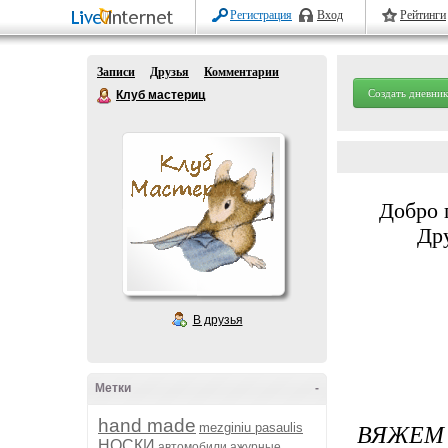
Регистрация
Вход
Рейтинги
Записи
Друзья
Комментарии
Создать дневник
Клуб мастериц
Добро 
Дру
В друзья
Метки
-
hand made
ВЯЖЕМ
mezginiu pasaulis
НОСКИ
автомобили
ажурные