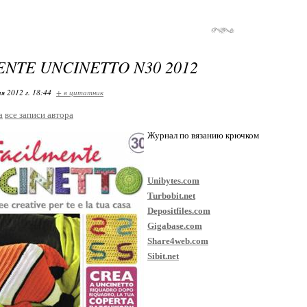
ENTE UNCINETTO N30 2012
я 2012 г. 18:44
+ в цитатник
a
все записи автора
Журнал по вязанию крючком
Unibytes.com
Turbobit.net
Depositfiles.com
Gigabase.com
Share4web.com
Sibit.net