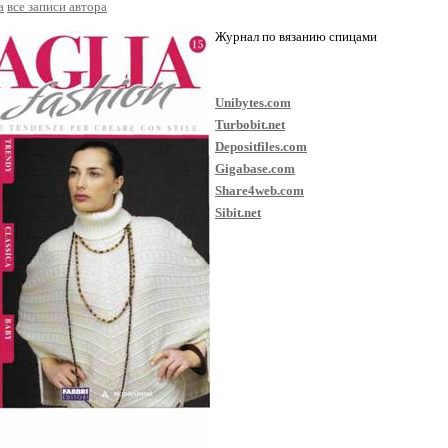
a
все записи автора
Журнал по вязанию спицами
Unibytes.com
Turbobit.net
Depositfiles.com
Gigabase.com
Share4web.com
Sibit.net