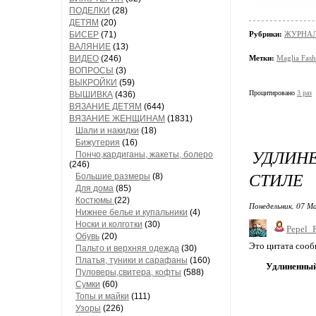
ПОДЕЛКИ
(28)
ДЕТЯМ
(20)
БИСЕР
(71)
Рубрики:
ЖУРНАЛ
ВАЛЯНИЕ
(13)
ВИДЕО
(246)
Метки:
Maglia Fas
ВОПРОСЫ
(3)
ВЫКРОЙКИ
(59)
Процитировано
3 раз
ВЫШИВКА
(436)
ВЯЗАНИЕ ДЕТЯМ
(644)
ВЯЗАНИЕ ЖЕНЩИНАМ
(1831)
Шали и накидки
(18)
Бижутерия
(16)
УДЛИН
Пончо,кардиганы, жакеты, болеро
(246)
СТИЛЕ
Большие размеры
(8)
Для дома
(85)
Костюмы
(22)
Понедельник, 07 Ма
Нижнее белье и купальники
(4)
Носки и колготки
(30)
Pepel_
Обувь
(20)
Это цитата соо
Пальто и верхняя одежда
(30)
Платья, туники и сарафаны
(160)
Удлиненный
Пуловеры,свитера, кофты
(588)
Сумки
(60)
Топы и майки
(111)
Узоры
(226)