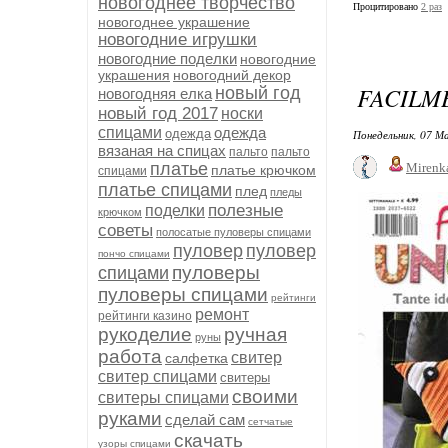
новогоднее творчество
Процитировано
2 раз
новогоднее украшение
новогодние игрушки
новогодние поделки
новогодние
украшения
новогодний декор
FACILM
новый год
новогодняя елка
новый год 2017
носки
спицами
одежда
одежда
Понедельник, 07 Ма
вязаная на спицах
пальто
пальто
платье
Mirenk
платье крючком
спицами
платье спицами
плед
пледы
полезные
поделки
крючком
советы
полосатые пуловеры спицами
пуловер
пуловер
пончо спицами
пуловеры
спицами
пуловеры спицами
рейтинги
ремонт
рейтинги казино
рукоделие
ручная
руны
работа
свитер
салфетка
свитер спицами
свитеры
своими
свитеры спицами
руками
сделай сам
сетчатые
скачать
узоры спицами