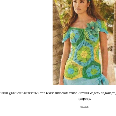
ивый удлиненный вязаный топ в экзотическом стиле. Летняя модель подойдет 
природе.
далее