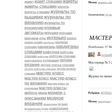
жакеты
жакет спицами
жакет
Метки:
вязание сп
жакеты спицами
жилеты
журналы по
жилеты спицами
Процитировано
10 раз
журналы по
вышивке
вязанию
журналы по
игровые
рукоделию
автоматы
игрушки
игрушки
МАСТЕР
интерьер
крючком
игры
казино
кардиган
казино онлайн
кардиган
кардиганы
кардиганы
Понедельник, 07 Ма
спицами
спицами
кофточка
кофточка
svetta6
спицами
кофточки спицами
кофточки
летнее
кулинария
криптовалюта
Мастерица № 5 
вязание
летнее платье спицами
летние модели
летние кофточки спицами
мастер класс
спицами
Журнал по вязан
мастер-класс
мастер-класс
по вязанию
мастер-класс по
мастер-классы
рукоделию
модели с
мебель
мода
Рубрики:
ЖУРНАЛ
модное
описанием
Метки:
мастерица
вязание
музыка
мошенники
новогоднее
музыкальная группа