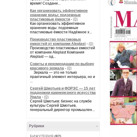
Mirenk
время! Создани...
Как организовать эффективное
хранение воды: подземные
пластиковые ёмкости
-
(0)
Как организовать эффективное
хранение воды: подземные
пластиковые ёмкости Надёжное х...
Производство пластиковых
емкостей от компании Aleplast
-
(0)
Производство пластиковых емкостей
от компании Aleplast Компания
Aleplast — од...
Советы и рекомендации по выбору
красивого зеркала
-
(0)
Зеркала — это не только
практичный элемент интерьера, но и
...
Сергей Шмотьев и ФОРЭС — 15 лет
поддержки камнерезного искусства
Урала
-
(0)
Сергей Шмотьев: бизнес на службе
культуры Сергей Шмотьев,
генеральный директор промышлен...
Рубрики
-
БИЖУТЕРИЯ
(82)