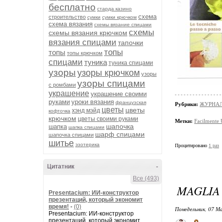
бесплатно
старда казино
схема
строительство
сумки
сумки крючком
схема вязания
схемы вязание спицами
схемы
схемы вязания крючком
вязания спицами
тапочки
топы
топы
топы крючком
спицами
туника
туника спицами
узоры
узоры крючком
узоры
узоры спицами
с ромбами
украшение
украшение своими
руками
уроки вязания
французская
Рубрики:
ЖУРНАЛ
цветы
цветы
хэнд мэйд
кофточка
крючком
цветы своими руками
Метки:
Facilmente
шапочка
шапка
шапка спицами
шарф спицами
шапочка спицами
шитье
эзотерика
Процитировано
1 раз
Цитатник
-
Все (493)
MAGLIA 
Presentacium: ИИ‑конструктор
презентаций, который экономит
время!
-
(0)
Понедельник, 07 Ма
Presentacium: ИИ‑конструктор
презентаций, который экономит