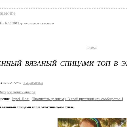
Ы,КНИГИ
hion N 15 2012
журналы
скачать
ЕННЫЙ ВЯЗАНЫЙ СПИЦАМИ ТОП В Э
я 2012 г. 12:30
+ в цитатник
Rozi
все записи автора
бщения
Pepel_Rozi
[
Прочитать целиком
+
В свой цитатник или сообщество!
]
 вязаный спицами топ в экзотическом стиле