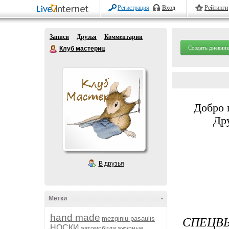
Регистрация
Вход
Рейтинги
Записи
Друзья
Комментарии
Создать дневник
Клуб мастериц
Добро 
Дру
В друзья
Метки
-
hand made
СПЕЦВЫ
mezginiu pasaulis
НОСКИ
автомобили
ажурные