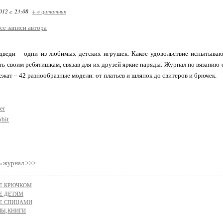
012 г. 23:08
+ в цитатник
се записи автора
дведи – одни из любимых детских игрушек. Какое удовольствие испытываю
ть своим ребятишкам, связав для их друзей яркие наряды. Журнал по вязани
вежат – 42 разнообразные модели: от платьев и шляпок до свитеров и брючек.
er
obit
журнал >>>
Е КРЮЧКОМ
Е ДЕТЯМ
Е СПИЦАМИ
Ы,КНИГИ