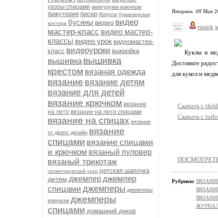
узоры спицами
амигуруми крючком
Вторник, 08 Мая 2
бижутерия
бисер
бонусы
букмекерская
видео
бусины
видео
контора
rimirk
в
мастер-класс
видео мастер-
классы
видео урок
видеомастер-
видеоуроки
класс
выкройка
Куклы и ме
вышивка
вышивка
Доставьте радос
крестом
вязаная одежда
для кукол и мед
вязание
вязание детям
вязание для детей
вязание крючком
вязание
Скачать с ifold
на лето
вязание на лето спицами
Скачать с turb
вязание на спицах
вязание
вязание
от дропс дизайн
спицами
вязание спицами
и крючком
вязаный пуловер
ПОСМОТРЕТЬ 
вязаный трикотаж
детская шапочка
геометрический узор
джемпер
джемпер
детям
Рубрики:
ВЯЗАНИ
джемперы
спицами
ВЯЗАНИ
джемперы
джемперы
ВЯЗАНИ
крючком
ЖУРНАЛ
спицами
домашний декор