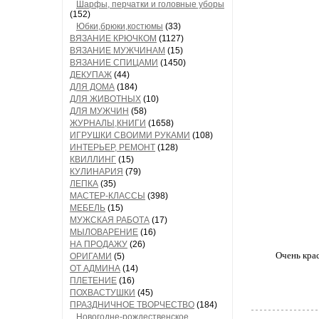
Шарфы, перчатки и головные уборы
(152)
Юбки,брюки,костюмы
(33)
ВЯЗАНИЕ КРЮЧКОМ
(1127)
ВЯЗАНИЕ МУЖЧИНАМ
(15)
ВЯЗАНИЕ СПИЦАМИ
(1450)
ДЕКУПАЖ
(44)
ДЛЯ ДОМА
(184)
ДЛЯ ЖИВОТНЫХ
(10)
ДЛЯ МУЖЧИН
(58)
ЖУРНАЛЫ,КНИГИ
(1658)
ИГРУШКИ СВОИМИ РУКАМИ
(108)
ИНТЕРЬЕР, РЕМОНТ
(128)
КВИЛЛИНГ
(15)
КУЛИНАРИЯ
(79)
ЛЕПКА
(35)
МАСТЕР-КЛАССЫ
(398)
МЕБЕЛЬ
(15)
МУЖСКАЯ РАБОТА
(17)
МЫЛОВАРЕНИЕ
(16)
НА ПРОДАЖУ
(26)
Очень крас
ОРИГАМИ
(5)
ОТ АДМИНА
(14)
ПЛЕТЕНИЕ
(16)
ПОХВАСТУШКИ
(45)
ПРАЗДНИЧНОЕ ТВОРЧЕСТВО
(184)
Новогодне-рождественское