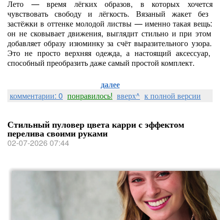
Лето
— время
лёгких
образов,
в
которых
хочется
чувствовать
свободу
и
лёгкость.
Вязаный
жакет
без
застёжки
в
оттенке
молодой
листвы
— именно
такая
вещь:
он
не
сковывает
движения,
выглядит
стильно
и
при
этом
добавляет
образу
изюминку
за
счёт
выразительного
узора.
Это
не
просто
верхняя
одежда,
а
настоящий
аксессуар,
способный
преобразить
даже
самый
простой
комплект.
далее
комментарии: 0
понравилось!
вверх^
к полной версии
Стильный пуловер цвета карри с эффектом
перелива своими руками
02-07-2026 07:44