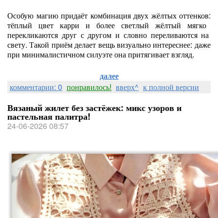
Особую
магию
придаёт
комбинация
двух
жёлтых
оттенков:
тёплый
цвет
карри
и
более
светлый
жёлтый
мягко
перекликаются
друг
с
другом
и
словно
переливаются
на
свету.
Такой
приём
делает
вещь
визуально
интереснее:
даже
при
минималистичном
силуэте
она
притягивает
взгляд.
далее
комментарии: 0
понравилось!
вверх^
к полной версии
Вязаный жилет без застёжек: микс узоров и
пастельная палитра!
24-06-2026 08:57