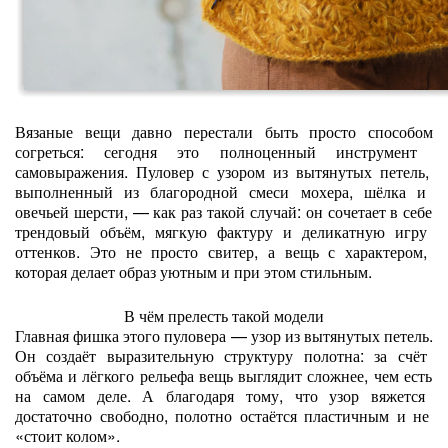
Вязаные
вещи
давно
перестали
быть
просто
способом
согреться:
сегодня
это
полноценный
инструмент
самовыражения.
Пуловер
с
узором
из
вытянутых
петель,
выполненный
из
благородной
смеси
мохера,
шёлка
и
овечьей
шерсти,
— как
раз
такой
случай:
он
сочетает
в
себе
трендовый
объём,
мягкую
фактуру
и
деликатную
игру
оттенков.
Это
не
просто
свитер,
а
вещь
с
характером,
которая
делает
образ
уютным
и
при
этом
стильным.
В
чём
прелесть
такой
модели
Главная
фишка
этого
пуловера
— узор
из
вытянутых
петель.
Он
создаёт
выразительную
структуру
полотна:
за
счёт
объёма
и
лёгкого
рельефа
вещь
выглядит
сложнее,
чем
есть
на
самом
деле.
А
благодаря
тому,
что
узор
вяжется
достаточно
свободно,
полотно
остаётся
пластичным
и
не
«стоит
колом».