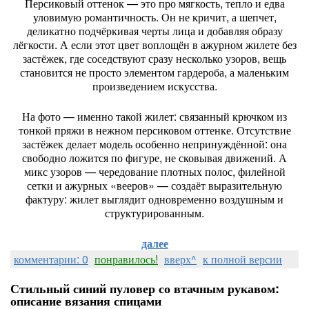
Персиковый оттенок — это про мягкость, тепло и едва
уловимую романтичность. Он не кричит, а шепчет,
деликатно подчёркивая черты лица и добавляя образу
лёгкости. А если этот цвет воплощён в ажурном жилете без
застёжек, где соседствуют сразу несколько узоров, вещь
становится не просто элементом гардероба, а маленьким
произведением искусства.
На фото — именно такой жилет: связанный крючком из
тонкой пряжи в нежном персиковом оттенке. Отсутствие
застёжек делает модель особенно непринуждённой: она
свободно ложится по фигуре, не сковывая движений. А
микс узоров — чередование плотных полос, филейной
сетки и ажурных «вееров» — создаёт выразительную
фактуру: жилет выглядит одновременно воздушным и
структурированным.
далее
комментарии: 0
понравилось!
вверх^
к полной версии
Стильный синий пуловер со втачным рукавом:
описание вязания спицами