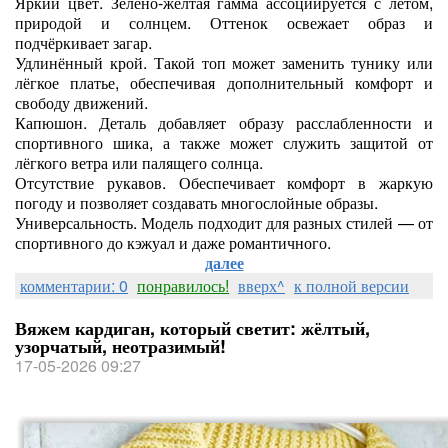
Яркий цвет. Зелёно‑жёлтая гамма ассоциируется с летом,
природой и солнцем. Оттенок освежает образ и
подчёркивает загар.
Удлинённый крой. Такой топ может заменить тунику или
лёгкое платье, обеспечивая дополнительный комфорт и
свободу движений.
Капюшон. Деталь добавляет образу расслабленности и
спортивного шика, а также может служить защитой от
лёгкого ветра или палящего солнца.
Отсутствие рукавов. Обеспечивает комфорт в жаркую
погоду и позволяет создавать многослойные образы.
Универсальность. Модель подходит для разных стилей — от
спортивного до кэжуал и даже романтичного.
далее
комментарии: 0
понравилось!
вверх^
к полной версии
Вяжем кардиган, который светит: жёлтый,
узорчатый, неотразимый!
17-05-2026 09:27