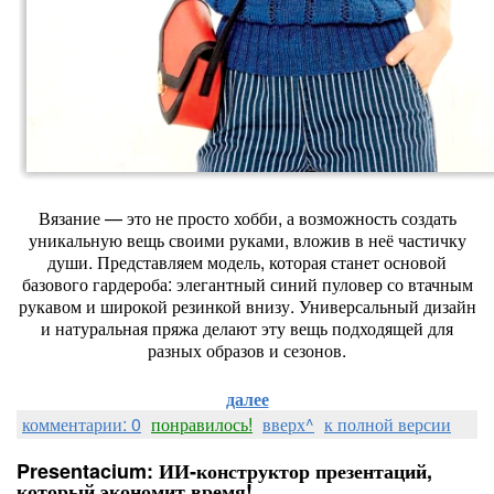
Вязание
— это
не
просто
хобби,
а
возможность
создать
уникальную
вещь
своими
руками,
вложив
в
неё
частичку
души.
Представляем
модель,
которая
станет
основой
базового
гардероба:
элегантный
синий
пуловер
со
втачным
рукавом
и
широкой
резинкой
внизу.
Универсальный
дизайн
и
натуральная
пряжа
делают
эту
вещь
подходящей
для
разных
образов
и
сезонов.
далее
комментарии: 0
понравилось!
вверх^
к полной версии
Presentacium: ИИ‑конструктор презентаций,
который экономит время!