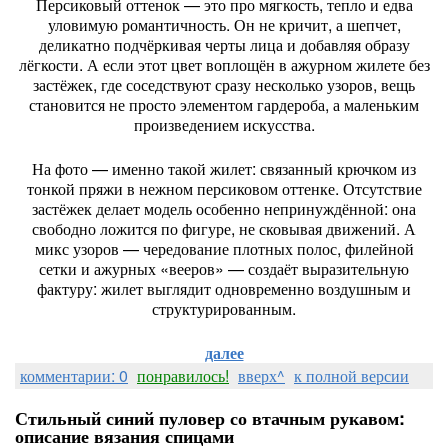
Персиковый оттенок — это про мягкость, тепло и едва
уловимую романтичность. Он не кричит, а шепчет,
деликатно подчёркивая черты лица и добавляя образу
лёгкости. А если этот цвет воплощён в ажурном жилете без
застёжек, где соседствуют сразу несколько узоров, вещь
становится не просто элементом гардероба, а маленьким
произведением искусства.
На фото — именно такой жилет: связанный крючком из
тонкой пряжи в нежном персиковом оттенке. Отсутствие
застёжек делает модель особенно непринуждённой: она
свободно ложится по фигуре, не сковывая движений. А
микс узоров — чередование плотных полос, филейной
сетки и ажурных «вееров» — создаёт выразительную
фактуру: жилет выглядит одновременно воздушным и
структурированным.
далее
комментарии: 0
понравилось!
вверх^
к полной версии
Стильный синий пуловер со втачным рукавом:
описание вязания спицами