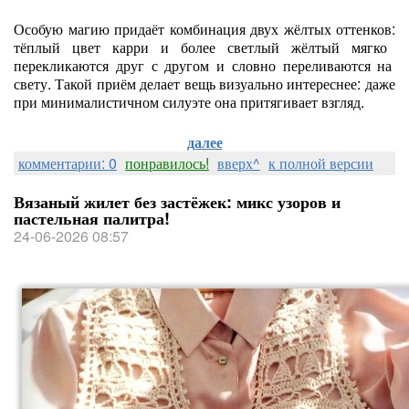
Особую
магию
придаёт
комбинация
двух
жёлтых
оттенков:
тёплый
цвет
карри
и
более
светлый
жёлтый
мягко
перекликаются
друг
с
другом
и
словно
переливаются
на
свету.
Такой
приём
делает
вещь
визуально
интереснее:
даже
при
минималистичном
силуэте
она
притягивает
взгляд.
далее
комментарии: 0
понравилось!
вверх^
к полной версии
Вязаный жилет без застёжек: микс узоров и
пастельная палитра!
24-06-2026 08:57