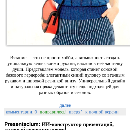
Вязание
— это
не
просто
хобби,
а
возможность
создать
уникальную
вещь
своими
руками,
вложив
в
неё
частичку
души.
Представляем
модель,
которая
станет
основой
базового
гардероба:
элегантный
синий
пуловер
со
втачным
рукавом
и
широкой
резинкой
внизу.
Универсальный
дизайн
и
натуральная
пряжа
делают
эту
вещь
подходящей
для
разных
образов
и
сезонов.
далее
комментарии: 0
понравилось!
вверх^
к полной версии
Presentacium: ИИ‑конструктор презентаций,
который экономит время!