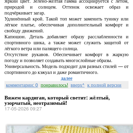
Яркий цвет. Зелёно‑жёлтая гамма ассоциируется с летом,
природой и солнцем. Оттенок освежает образ и
подчёркивает загар.
Удлинённый крой. Такой топ может заменить тунику или
лёгкое платье, обеспечивая дополнительный комфорт и
свободу движений.
Капюшон. Деталь добавляет образу расслабленности и
спортивного шика, а также может служить защитой от
лёгкого ветра или палящего солнца.
Отсутствие рукавов. Обеспечивает комфорт в жаркую
погоду и позволяет создавать многослойные образы.
Универсальность. Модель подходит для разных стилей — от
спортивного до кэжуал и даже романтичного.
далее
комментарии: 0
понравилось!
вверх^
к полной версии
Вяжем кардиган, который светит: жёлтый,
узорчатый, неотразимый!
17-05-2026 09:27