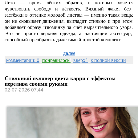
Лето
— время
лёгких
образов,
в
которых
хочется
чувствовать
свободу
и
лёгкость.
Вязаный
жакет
без
застёжки
в
оттенке
молодой
листвы
— именно
такая
вещь:
он
не
сковывает
движения,
выглядит
стильно
и
при
этом
добавляет
образу
изюминку
за
счёт
выразительного
узора.
Это
не
просто
верхняя
одежда,
а
настоящий
аксессуар,
способный
преобразить
даже
самый
простой
комплект.
далее
комментарии: 0
понравилось!
вверх^
к полной версии
Стильный пуловер цвета карри с эффектом
перелива своими руками
02-07-2026 07:44