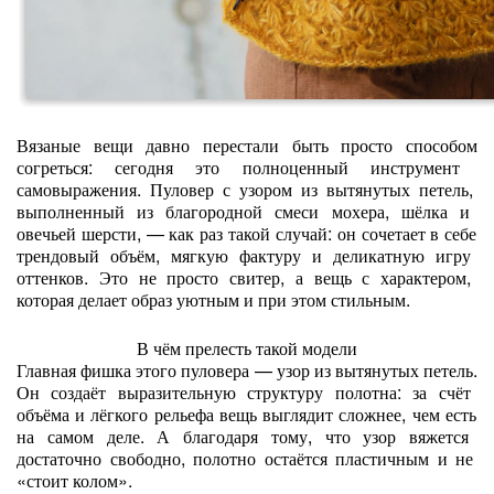
Вязаные
вещи
давно
перестали
быть
просто
способом
согреться:
сегодня
это
полноценный
инструмент
самовыражения.
Пуловер
с
узором
из
вытянутых
петель,
выполненный
из
благородной
смеси
мохера,
шёлка
и
овечьей
шерсти,
— как
раз
такой
случай:
он
сочетает
в
себе
трендовый
объём,
мягкую
фактуру
и
деликатную
игру
оттенков.
Это
не
просто
свитер,
а
вещь
с
характером,
которая
делает
образ
уютным
и
при
этом
стильным.
В
чём
прелесть
такой
модели
Главная
фишка
этого
пуловера
— узор
из
вытянутых
петель.
Он
создаёт
выразительную
структуру
полотна:
за
счёт
объёма
и
лёгкого
рельефа
вещь
выглядит
сложнее,
чем
есть
на
самом
деле.
А
благодаря
тому,
что
узор
вяжется
достаточно
свободно,
полотно
остаётся
пластичным
и
не
«стоит
колом».