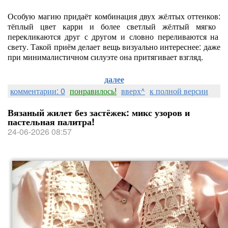
Особую
магию
придаёт
комбинация
двух
жёлтых
оттенков:
тёплый
цвет
карри
и
более
светлый
жёлтый
мягко
перекликаются
друг
с
другом
и
словно
переливаются
на
свету.
Такой
приём
делает
вещь
визуально
интереснее:
даже
при
минималистичном
силуэте
она
притягивает
взгляд.
далее
комментарии: 0
понравилось!
вверх^
к полной версии
Вязаный жилет без застёжек: микс узоров и
пастельная палитра!
24-06-2026 08:57