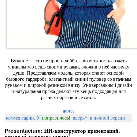
Вязание
— это
не
просто
хобби,
а
возможность
создать
уникальную
вещь
своими
руками,
вложив
в
неё
частичку
души.
Представляем
модель,
которая
станет
основой
базового
гардероба:
элегантный
синий
пуловер
со
втачным
рукавом
и
широкой
резинкой
внизу.
Универсальный
дизайн
и
натуральная
пряжа
делают
эту
вещь
подходящей
для
разных
образов
и
сезонов.
далее
комментарии: 0
понравилось!
вверх^
к полной версии
Presentacium: ИИ‑конструктор презентаций,
который экономит время!