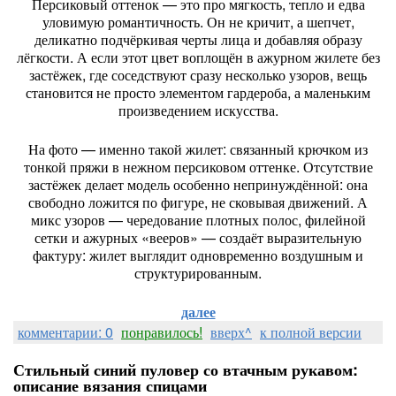
Персиковый оттенок — это про мягкость, тепло и едва
уловимую романтичность. Он не кричит, а шепчет,
деликатно подчёркивая черты лица и добавляя образу
лёгкости. А если этот цвет воплощён в ажурном жилете без
застёжек, где соседствуют сразу несколько узоров, вещь
становится не просто элементом гардероба, а маленьким
произведением искусства.
На фото — именно такой жилет: связанный крючком из
тонкой пряжи в нежном персиковом оттенке. Отсутствие
застёжек делает модель особенно непринуждённой: она
свободно ложится по фигуре, не сковывая движений. А
микс узоров — чередование плотных полос, филейной
сетки и ажурных «вееров» — создаёт выразительную
фактуру: жилет выглядит одновременно воздушным и
структурированным.
далее
комментарии: 0
понравилось!
вверх^
к полной версии
Стильный синий пуловер со втачным рукавом:
описание вязания спицами