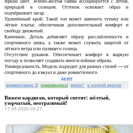
Яркий цвет. Зелёно‑жёлтая гамма ассоциируется с летом,
природой и солнцем. Оттенок освежает образ и
подчёркивает загар.
Удлинённый крой. Такой топ может заменить тунику или
лёгкое платье, обеспечивая дополнительный комфорт и
свободу движений.
Капюшон. Деталь добавляет образу расслабленности и
спортивного шика, а также может служить защитой от
лёгкого ветра или палящего солнца.
Отсутствие рукавов. Обеспечивает комфорт в жаркую
погоду и позволяет создавать многослойные образы.
Универсальность. Модель подходит для разных стилей — от
спортивного до кэжуал и даже романтичного.
далее
комментарии: 0
понравилось!
вверх^
к полной версии
Вяжем кардиган, который светит: жёлтый,
узорчатый, неотразимый!
17-05-2026 09:27