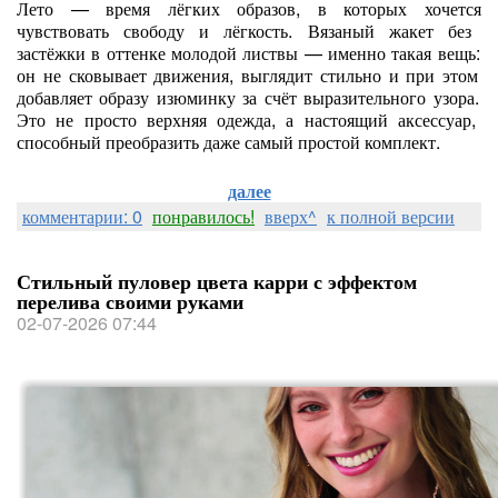
Лето
— время
лёгких
образов,
в
которых
хочется
чувствовать
свободу
и
лёгкость.
Вязаный
жакет
без
застёжки
в
оттенке
молодой
листвы
— именно
такая
вещь:
он
не
сковывает
движения,
выглядит
стильно
и
при
этом
добавляет
образу
изюминку
за
счёт
выразительного
узора.
Это
не
просто
верхняя
одежда,
а
настоящий
аксессуар,
способный
преобразить
даже
самый
простой
комплект.
далее
комментарии: 0
понравилось!
вверх^
к полной версии
Стильный пуловер цвета карри с эффектом
перелива своими руками
02-07-2026 07:44