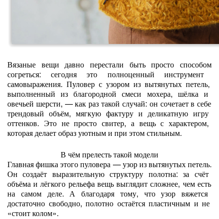
Вязаные
вещи
давно
перестали
быть
просто
способом
согреться:
сегодня
это
полноценный
инструмент
самовыражения.
Пуловер
с
узором
из
вытянутых
петель,
выполненный
из
благородной
смеси
мохера,
шёлка
и
овечьей
шерсти,
— как
раз
такой
случай:
он
сочетает
в
себе
трендовый
объём,
мягкую
фактуру
и
деликатную
игру
оттенков.
Это
не
просто
свитер,
а
вещь
с
характером,
которая
делает
образ
уютным
и
при
этом
стильным.
В
чём
прелесть
такой
модели
Главная
фишка
этого
пуловера
— узор
из
вытянутых
петель.
Он
создаёт
выразительную
структуру
полотна:
за
счёт
объёма
и
лёгкого
рельефа
вещь
выглядит
сложнее,
чем
есть
на
самом
деле.
А
благодаря
тому,
что
узор
вяжется
достаточно
свободно,
полотно
остаётся
пластичным
и
не
«стоит
колом».