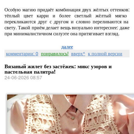
Особую
магию
придаёт
комбинация
двух
жёлтых
оттенков:
тёплый
цвет
карри
и
более
светлый
жёлтый
мягко
перекликаются
друг
с
другом
и
словно
переливаются
на
свету.
Такой
приём
делает
вещь
визуально
интереснее:
даже
при
минималистичном
силуэте
она
притягивает
взгляд.
далее
комментарии: 0
понравилось!
вверх^
к полной версии
Вязаный жилет без застёжек: микс узоров и
пастельная палитра!
24-06-2026 08:57