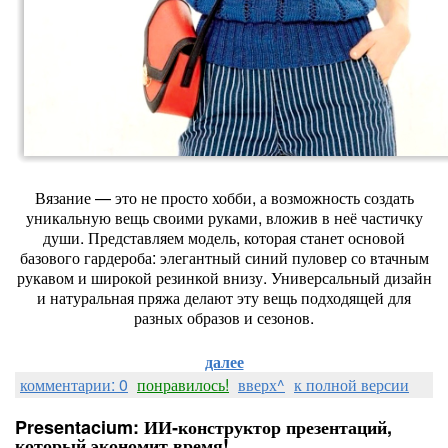
Вязание
— это
не
просто
хобби,
а
возможность
создать
уникальную
вещь
своими
руками,
вложив
в
неё
частичку
души.
Представляем
модель,
которая
станет
основой
базового
гардероба:
элегантный
синий
пуловер
со
втачным
рукавом
и
широкой
резинкой
внизу.
Универсальный
дизайн
и
натуральная
пряжа
делают
эту
вещь
подходящей
для
разных
образов
и
сезонов.
далее
комментарии: 0
понравилось!
вверх^
к полной версии
Presentacium: ИИ‑конструктор презентаций,
который экономит время!