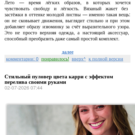
Лето
— время
лёгких
образов,
в
которых
хочется
чувствовать
свободу
и
лёгкость.
Вязаный
жакет
без
застёжки
в
оттенке
молодой
листвы
— именно
такая
вещь:
он
не
сковывает
движения,
выглядит
стильно
и
при
этом
добавляет
образу
изюминку
за
счёт
выразительного
узора.
Это
не
просто
верхняя
одежда,
а
настоящий
аксессуар,
способный
преобразить
даже
самый
простой
комплект.
далее
комментарии: 0
понравилось!
вверх^
к полной версии
Стильный пуловер цвета карри с эффектом
перелива своими руками
02-07-2026 07:44