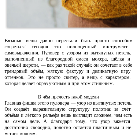
Вязаные
вещи
давно
перестали
быть
просто
способом
согреться:
сегодня
это
полноценный
инструмент
самовыражения.
Пуловер
с
узором
из
вытянутых
петель,
выполненный
из
благородной
смеси
мохера,
шёлка
и
овечьей
шерсти,
— как
раз
такой
случай:
он
сочетает
в
себе
трендовый
объём,
мягкую
фактуру
и
деликатную
игру
оттенков.
Это
не
просто
свитер,
а
вещь
с
характером,
которая
делает
образ
уютным
и
при
этом
стильным.
В
чём
прелесть
такой
модели
Главная
фишка
этого
пуловера
— узор
из
вытянутых
петель.
Он
создаёт
выразительную
структуру
полотна:
за
счёт
объёма
и
лёгкого
рельефа
вещь
выглядит
сложнее,
чем
есть
на
самом
деле.
А
благодаря
тому,
что
узор
вяжется
достаточно
свободно,
полотно
остаётся
пластичным
и
не
«стоит
колом».