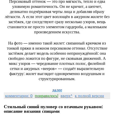
Персиковый оттенок — это про мягкость, тепло и едва
уловимую романтичность. Он не кричит, а шепчет,
деликатно подчёркивая черты лица и добавляя образу
лёгкости. А если этот цвет воплощён в ажурном жилете без
застёжек, где соседствуют сразу несколько узоров, вещь
становится не просто элементом гардероба, а маленьким
произведением искусства.
На фото — именно такой жилет: связанный крючком из
тонкой пряжи в нежном персиковом оттенке. Отсутствие
застёжек делает модель особенно непринуждённой: она
свободно ложится по фигуре, не сковывая движений. А
микс узоров — чередование плотных полос, филейной
сетки и ажурных «вееров» — создаёт выразительную
фактуру: жилет выглядит одновременно воздушным и
структурированным.
далее
комментарии: 0
понравилось!
вверх^
к полной версии
Стильный синий пуловер со втачным рукавом:
описание вязания спицами