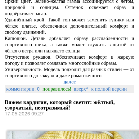
Яркий цвет. Зелёно‑жёлтая гамма ассоциируется с летом,
природой и солнцем. Оттенок освежает образ и
подчёркивает загар.
Удлинённый крой. Такой топ может заменить тунику или
лёгкое платье, обеспечивая дополнительный комфорт и
свободу движений.
Капюшон. Деталь добавляет образу расслабленности и
спортивного шика, а также может служить защитой от
лёгкого ветра или палящего солнца.
Отсутствие рукавов. Обеспечивает комфорт в жаркую
погоду и позволяет создавать многослойные образы.
Универсальность. Модель подходит для разных стилей — от
спортивного до кэжуал и даже романтичного.
далее
комментарии: 0
понравилось!
вверх^
к полной версии
Вяжем кардиган, который светит: жёлтый,
узорчатый, неотразимый!
17-05-2026 09:27